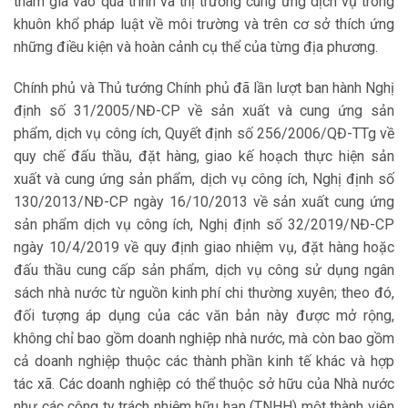
tham gia vào quá trình và thị trưởng cung ứng dịch vụ trong
khuôn khổ pháp luật về môi trường và trên cơ sở thích ứng
những điều kiện và hoàn cảnh cụ thể của từng địa phương.
Chính phủ và Thủ tướng Chính phủ đã lần lượt ban hành Nghị
định số 31/2005/NĐ-CP về sản xuất và cung ứng sản
phẩm, dịch vụ công ích, Quyết định số 256/2006/QĐ-TTg về
quy chế đấu thầu, đặt hàng, giao kế hoạch thực hiện sản
xuất và cung ứng sản phẩm, dịch vụ công ích, Nghị định số
130/2013/NĐ-CP ngày 16/10/2013 về sản xuất cung ứng
sản phẩm dịch vụ công ích, Nghị định số 32/2019/NĐ-CP
ngày 10/4/2019 về quy định giao nhiệm vụ, đặt hàng hoặc
đấu thầu cung cấp sản phẩm, dịch vụ công sử dụng ngân
sách nhà nước từ nguồn kinh phí chi thường xuyên; theo đó,
đối tượng áp dụng của các văn bản này được mở rộng,
không chỉ bao gồm doanh nghiệp nhà nước, mà còn bao gồm
cả doanh nghiệp thuộc các thành phần kinh tế khác và hợp
tác xã. Các doanh nghiệp có thể thuộc sở hữu của Nhà nước
như các công ty trách nhiệm hữu hạn (TNHH) một thành viên