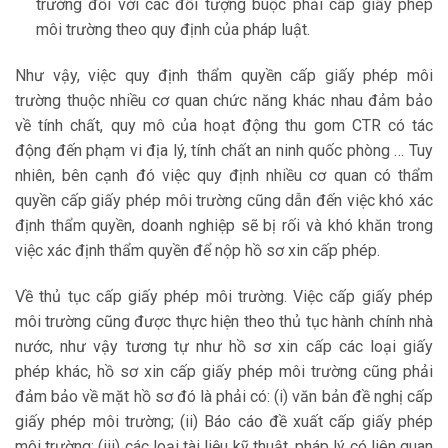
trường đối với các đối tượng buộc phải cấp giấy phép
môi trường theo quy định của pháp luật.
Như vậy, việc quy định thẩm quyền cấp giấy phép môi
trường thuộc nhiều cơ quan chức năng khác nhau đảm bảo
về tính chất, quy mô của hoạt động thu gom CTR có tác
động đến phạm vi địa lý, tính chất an ninh quốc phòng … Tuy
nhiên, bên cạnh đó việc quy định nhiều cơ quan có thẩm
quyền cấp giấy phép môi trường cũng dẫn đến việc khó xác
định thẩm quyền, doanh nghiệp sẽ bị rối và khó khăn trong
việc xác định thẩm quyền để nộp hồ sơ xin cấp phép.
Về thủ tục cấp giấy phép môi trường. Việc cấp giấy phép
môi trường cũng được thực hiện theo thủ tục hành chính nhà
nước, như vậy tương tự như hồ sơ xin cấp các loại giấy
phép khác, hồ sơ xin cấp giấy phép môi trường cũng phải
đảm bảo về mặt hồ sơ đó là phải có: (i) văn bản đề nghị cấp
giấy phép môi trường; (ii) Báo cáo đề xuất cấp giấy phép
môi trường; (iii) các loại tài liệu kỹ thuật, pháp lý có liên quan