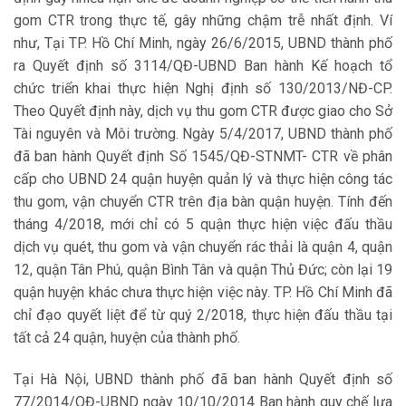
gom CTR trong thực tế, gây những chậm trễ nhất định. Ví
như, Tại TP. Hồ Chí Minh, ngày 26/6/2015, UBND thành phố
ra Quyết định số 3114/QĐ-UBND Ban hành Kế hoạch tổ
chức triển khai thực hiện Nghị định số 130/2013/NĐ-CP.
Theo Quyết định này, dịch vụ thu gom CTR được giao cho Sở
Tài nguyên và Môi trường. Ngày 5/4/2017, UBND thành phố
đã ban hành Quyết định Số 1545/QĐ-STNMT- CTR về phân
cấp cho UBND 24 quận huyện quản lý và thực hiện công tác
thu gom, vận chuyển CTR trên địa bàn quận huyện. Tính đến
tháng 4/2018, mới chỉ có 5 quận thực hiện việc đấu thầu
dịch vụ quét, thu gom và vận chuyển rác thải là quận 4, quận
12, quận Tân Phú, quận Bình Tân và quận Thủ Đức; còn lại 19
quận huyện khác chưa thực hiện việc này. TP. Hồ Chí Minh đã
chỉ đạo quyết liệt để từ quý 2/2018, thực hiện đấu thầu tại
tất cả 24 quận, huyện của thành phố.
Tại Hà Nội, UBND thành phố đã ban hành Quyết định số
77/2014/QĐ-UBND ngày 10/10/2014 Ban hành quy chế lựa