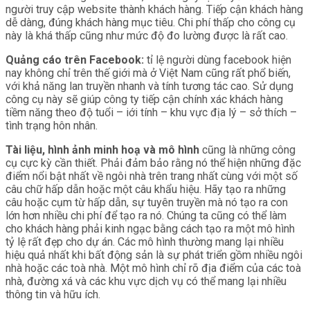
người truy cập website thành khách hàng. Tiếp cận khách hàng
dễ dàng, đúng khách hàng mục tiêu. Chi phí thấp cho công cụ
này là khá thấp cũng như mức độ đo lường được là rất cao.
Quảng cáo trên Facebook:
tỉ lệ người dùng facebook hiện
nay không chỉ trên thế giới mà ở Việt Nam cũng rất phổ biến,
với khả năng lan truyền nhanh và tính tương tác cao. Sử dụng
công cụ này sẽ giúp công ty tiếp cận chính xác khách hàng
tiềm năng theo độ tuổi – iới tính – khu vực địa lý – sở thích –
tình trạng hôn nhân.
Tài liệu, hình ảnh minh hoạ và mô hình
cũng là những công
cụ cực kỳ cần thiết. Phải đảm bảo rằng nó thể hiện những đặc
điểm nổi bật nhất về ngôi nhà trên trang nhất cùng với một số
câu chữ hấp dẫn hoặc một câu khẩu hiệu. Hãy tạo ra những
câu hoặc cụm từ hấp dẫn, sự tuyên truyền mà nó tạo ra con
lớn hơn nhiều chi phí để tạo ra nó. Chúng ta cũng có thể làm
cho khách hàng phải kinh ngạc bằng cách tạo ra một mô hình
tỷ lệ rất đẹp cho dự án. Các mô hình thường mang lại nhiều
hiệu quả nhất khi bất động sản là sự phát triển gồm nhiều ngôi
nhà hoặc các toà nhà. Một mô hình chỉ rõ địa điểm của các toà
nhà, đường xá và các khu vực dịch vụ có thể mang lại nhiều
thông tin và hữu ích.