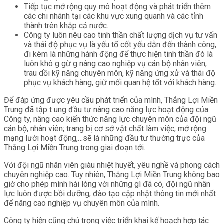
Tiếp tục mở rộng quy mô hoạt động và phát triển thêm
các chi nhánh tại các khu vực xung quanh và các tỉnh
thành trên khắp cả nước.
Công ty luôn nêu cao tinh thần chất lượng dịch vụ tư vấn
và thái độ phục vụ là yếu tố cốt yếu dẫn đến thành công,
đi kèm là những hành động để thực hiện tinh thần đó là
luôn khô g gừ g nâng cao nghiệp vụ cán bộ nhân viên,
trau dồi kỹ năng chuyên môn, kỹ năng ứng xử và thái độ
phục vụ khách hàng, giữ mối quan hệ tốt với khách hàng.
Để đáp ứng được yêu cầu phát triển của mình, Thắng Lợi Miền
Trung đã tập t ung đầu tư nâng cao năng lực hoạt động của
Công ty, nâng cao kiến thức năng lực chuyên môn của đội ngũ
cán bộ, nhân viên; trang bị cơ sở vật chất làm việc; mở rộng
mạng lưới hoạt động,…sẽ là những đầu tư thường trực của
Thắng Lợi Miền Trung trong giai đoạn tới.
Với đội ngũ nhân viên giàu nhiệt huyết, yêu nghề và phong cách
chuyên nghiệp cao. Tuy nhiên, Thắng Lợi Miền Trung không bao
giờ cho phép mình hài lòng với những gì đã có, đội ngũ nhân
lực luôn được bồi dưỡng, đào tạo cập nhật thông tin mới nhất
để nâng cao nghiệp vụ chuyên môn của mình.
Công ty hiện cũng chú trọng việc triển khai kế hoạch hợp tác