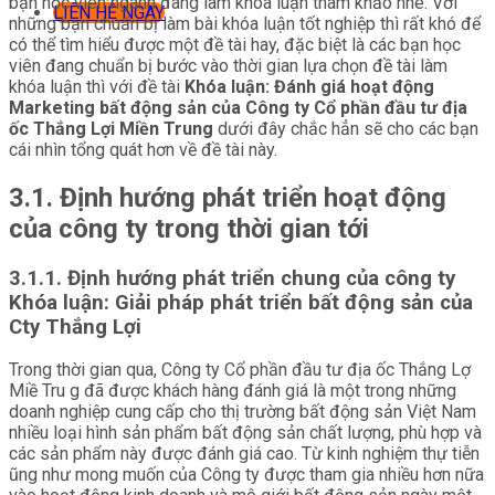
bạn học viên ngành đang làm khóa luận tham khảo nhé. Với
LIÊN HỆ NGAY
những bạn chuẩn bị làm bài khóa luận tốt nghiệp thì rất khó để
có thể tìm hiểu được một đề tài hay, đặc biệt là các bạn học
viên đang chuẩn bị bước vào thời gian lựa chọn đề tài làm
khóa luận thì với đề tài
Khóa luận:
Đánh giá hoạt động
Marketing bất động sản của Công ty Cổ phần đầu tư địa
ốc Thắng Lợi Miền Trung
dưới đây chắc hẳn sẽ cho các bạn
cái nhìn tổng quát hơn về đề tài này.
3.1. Định hướng phát triển hoạt động
của công ty trong thời gian tới
3.1.1. Định hướng phát triển chung của công ty
Khóa luận: Giải pháp phát triển bất động sản của
Cty Thắng Lợi
Trong thời gian qua, Công ty Cổ phần đầu tư địa ốc Thắng Lợ
Miề Tru g đã được khách hàng đánh giá là một trong những
doanh nghiệp cung cấp cho thị trường bất động sản Việt Nam
nhiều loại hình sản phẩm bất động sản chất lượng, phù hợp và
các sản phẩm này được đánh giá cao. Từ kinh nghiệm thự tiễn
ũng như mong muốn của Công ty được tham gia nhiều hơn nữa