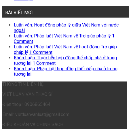
BÀI VIẾT MỚI
Luận văn: Hoạt động pháp lý giữa Việt Nam với nước
ngoài
Luận văn: Pháp luật Việt Nam về Trợ giúp pháp lý
1
Comment
Luận văn: Pháp luật Việt Nam về hoạt động Trợ giúp
pháp lý
1
Comment
Khóa Luận: Thực tiễn hợp đồng thế chấp nhà ở trong
tương lai
1
Comment
Khóa Luận: Pháp luật hợp đồng thế chấp nhà ở trong
tương lai
THÔNG TIN LIÊN HỆ
VIẾT LUẬN VĂN THẠC SĨ
Điện thoại: 0906865464
Email: vietluanvanluat@gmail.com
ĐIỀU KHOẢN VÀ CHÍNH SÁCH