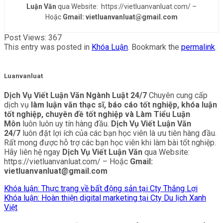
Luận Văn
qua Website: https://vietluanvanluat.com/
–
Hoặc
Gmail: vietluanvanluat@gmail.com
Post Views:
367
This entry was posted in
Khóa Luận
. Bookmark the
permalink
.
Luanvanluat
Dịch Vụ Viết Luận Văn Ngành Luật 24/7
Chuyên cung cấp
dịch vụ
làm luận văn thạc sĩ, báo cáo tốt nghiệp, khóa luận
tốt nghiệp, chuyên đề tốt nghiệp và Làm Tiểu Luận
Môn
luôn luôn uy tín hàng đầu.
Dịch Vụ Viết Luận Văn
24/7
luôn đặt lợi ích của các bạn học viên là ưu tiên hàng đầu.
Rất mong được hỗ trợ các bạn học viên khi làm bài tốt nghiệp.
Hãy liên hệ ngay
Dịch Vụ Viết Luận Văn
qua Website:
https://vietluanvanluat.com/
– Hoặc
Gmail:
vietluanvanluat@gmail.com
Khóa luận: Thực trạng về bất động sản tại Cty Thắng Lợi
Khóa luận: Hoàn thiện digital marketing tại Cty Du lịch Xanh
Việt