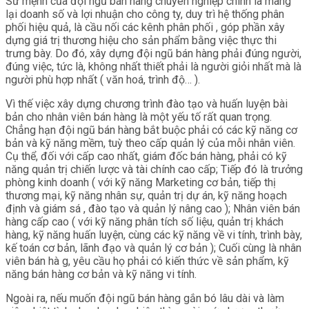
Sứ mệnh của đội ngũ bán hàng chuyên nghiệp chính là mang
lại doanh số và lợi nhuận cho công ty, duy trì hệ thống phân
phối hiệu quả, là cầu nối các kênh phân phối , góp phần xây
dựng giá trị thương hiệu cho sản phẩm bằng việc thực thi
trưng bày. Do đó, xây dựng đội ngũ bán hàng phải đúng người,
đúng việc, tức là, không nhất thiết phải là người giỏi nhất mà là
người phù hợp nhất ( văn hoá, trình độ… ).
Vì thế việc xây dựng chương trình đào tạo và huấn luyện bài
bản cho nhân viên bán hàng là một yếu tố rất quan trọng.
Chẳng hạn đội ngũ bán hàng bắt buộc phải có các kỹ năng cơ
bản và kỹ năng mềm, tuỳ theo cấp quản lý của mỗi nhân viên.
Cụ thể, đối với cấp cao nhất, giám đốc bán hàng, phải có kỹ
năng quản trị chiến lược và tài chính cao cấp; Tiếp đó là trưởng
phòng kinh doanh ( với kỹ năng Marketing cơ bản, tiếp thị
thương mại, kỹ năng nhân sự, quản trị dự án, kỹ năng hoạch
định và giám sá , đào tạo và quản lý nâng cao ); Nhân viên bán
hàng cấp cao ( với kỹ năng phân tích số liệu, quản trị khách
hàng, kỹ năng huấn luyện, cùng các kỹ năng về vi tính, trình bày,
kế toán cơ bản, lãnh đạo và quản lý cơ bản ); Cuối cùng là nhân
viên bán hà g, yêu cầu họ phải có kiến thức về sản phẩm, kỹ
năng bán hàng cơ bản và kỹ năng vi tính.
Ngoài ra, nếu muốn đội ngũ bán hàng gắn bó lâu dài và làm