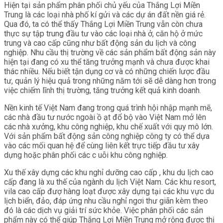
Hiện tại sản phẩm phân phối chủ yếu của Thắng Lợi Miền
Trung là các loại nhà phố kí gửi và các dự án đất nền giá rẻ.
Qua đó, ta có thể thấy Thắng Lợi Miền Trung vẫn còn chưa
thực sự tập trung đầu tư vào các loại nhà ở, căn hộ ở mức
trung và cao cấp cũng như bất động sản du lịch và công
nghiệp. Nhu cầu thị trường về các sản phẩm bất động sản này
hiện tại đang có xu thể tăng trưởng mạnh và chưa được khai
thác nhiều. Nếu biết tận dụng cơ và có những chiến lược đầu
tư, quản lý hiệu quả trong những năm tới sẽ dễ dàng hơn trong
việc chiếm lĩnh thị trường, tăng trưởng kết quả kinh doanh.
Nền kinh tế Việt Nam đang trong quá trình hội nhập mạnh mẽ,
các nhà đầu tư nước ngoài ồ ạt đổ bộ vào Việt Nam mở lên
các nhà xưởng, khu công nghiệp, khu chế xuất với quy mô lớn.
Với sản phẩm bất động sản công nghiệp công ty có thể dựa
vào các mối quan hệ để cùng liên kết trực tiếp đầu tư xây
dựng hoặc phân phối các c uỗi khu công nghiệp.
Xu thế xây dựng các khu nghỉ dưỡng cao cấp , khu du lịch cao
cấp đang là xu thế của ngành du lịch Việt Nam. Các khu resort,
vila cao cấp đượ hàng loạt được xây dựng tại các khu vực du
lịch biển, đảo, đáp ứng nhu cầu nghỉ ngơi thư giãn kèm theo
đó là các dịch vụ giải trí sức khỏe. Việc phân phối các sản
phẩm này có thể giúp Thắng Lợi Miền Trung mở rộng được thị