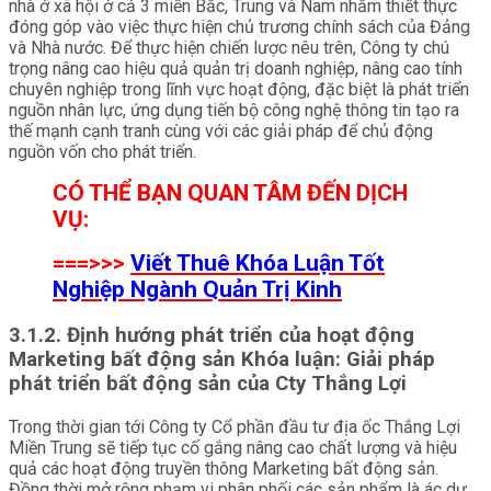
nhà ở xã hội ở cả 3 miền Bắc, Trung và Nam nhằm thiết thực
đóng góp vào việc thực hiện chủ trương chính sách của Đảng
và Nhà nước. Để thực hiện chiến lược nêu trên, Công ty chú
trọng nâng cao hiệu quả quản trị doanh nghiệp, nâng cao tính
chuyên nghiệp trong lĩnh vực hoạt động, đặc biệt là phát triển
nguồn nhân lực, ứng dụng tiến bộ công nghệ thông tin tạo ra
thế mạnh cạnh tranh cùng với các giải pháp để chủ động
nguồn vốn cho phát triển.
CÓ THỂ BẠN QUAN TÂM ĐẾN DỊCH
VỤ:
===>>>
Viết Thuê Khóa Luận Tốt
Nghiệp Ngành Quản Trị Kinh
3.1.2. Định hướng phát triển của hoạt động
Marketing bất động sản Khóa luận: Giải pháp
phát triển bất động sản của Cty Thắng Lợi
Trong thời gian tới Công ty Cổ phần đầu tư địa ốc Thắng Lợi
Miền Trung sẽ tiếp tục cố gắng nâng cao chất lượng và hiệu
quả các hoạt động truyền thông Marketing bất động sản.
Đồng thời mở rộng phạm vi phân phối các sản phẩm là ác dự