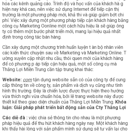
hóa các kênh quảng cáo. Trình độ và học vấn của khách hà g
hiện nay khá cao, nên việc sử dụng Internet để tiếp cận thị
trường là một phương pháp mới, khả thi và giúp giảm bớt chi
phí. Việc xây dựng một phương pháp tiếp cận khách hàng bằng
công cụ Marketing Oonline một cách hữu hiệu là sẽ giúp ông
ty có thêm một bước phát triển mới, mang lại hiệu quả nhất
định trong công tác bán hàng.
Cần xây dựng một chương trình huấn luyện t àn bộ nhân viên
các kiến thức chuyện sau về Marketing và Marketing Online. T
ường xuyên cập nhật nhu cầu, thói quen mới của khách hàng
để có phương p áp tiếp cận hiệu quả, một số công cụ mà
Thắng Lợi Miền Trung cần tập trung khai thác:
Website:
com
tận dụng website sẵn có của công ty để cung
cấp thông tin về công ty, sản phẩm và dịch vụ cũng như tình
hình thị trường. Đây là chiến lược được thực hiện theo hướng
vừa thích nghi vừa chuẩn hóa, bởi lẽ trang website này được
thiết kế theo giao diện chuẩn của Thắng Lợi Miền Trung.
Khóa
luận: Giải pháp phát triển bất động sản của Cty Thắng Lợi
Các diễ đà :
việc chia sẻ thông tin cho nhau là một phương
pháp hiệu quả để thu hút khách hàng ngày nay. Một khách hàng
khi thấy hài lòng với sản phẩm mình sử dụng sẽ tư vấn lại cho