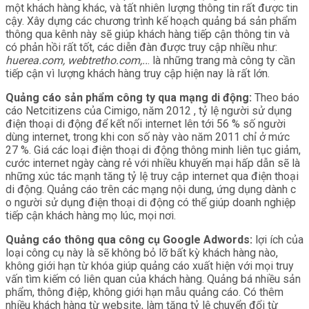
một khách hàng khác, và tất nhiên lượng thông tin rất được tin
cậy. Xây dựng các chương trình kế hoạch quảng bá sản phẩm
thông qua kênh này sẽ giúp khách hàng tiếp cận thông tin và
có phản hồi rất tốt, các diễn đàn được truy cập nhiều như:
huerea.com, webtretho.com,..
. là những trang mà công ty cần
tiếp cận vì lượng khách hàng truy cập hiện nay là rất lớn.
Quảng cáo sản phẩm công ty qua mạng di động:
Theo báo
cáo Netcitizens của Cimigo, năm 2012 , tỷ lệ người sử dụng
điện thoại di động để kết nối internet lên tới 56 % số người
dùng internet, trong khi con số này vào năm 2011 chỉ ở mức
27 %. Giá các loại điện thoại di động thông minh liên tục giảm,
cước internet ngày càng rẻ với nhiều khuyến mại hấp dẫn sẽ là
những xúc tác mạnh tăng tỷ lệ truy cập internet qua điện thoại
di động. Quảng cáo trên các mạng nội dung, ứng dụng dành c
o người sử dụng điện thoại di động có thể giúp doanh nghiệp
tiếp cận khách hàng mọ lúc, mọi nơi.
Quảng cáo thông qua công cụ Google Adwords:
lợi ích của
loại công cụ này là sẽ không bỏ lỡ bất kỳ khách hàng nào,
không giới hạn từ khóa giúp quảng cáo xuất hiện với mọi truy
vấn tìm kiếm có liên quan của khách hàng. Quảng bá nhiều sản
phẩm, thông điệp, không giới hạn mẫu quảng cáo. Có thêm
nhiều khách hàng từ website, làm tăng tỷ lệ chuyển đổi từ