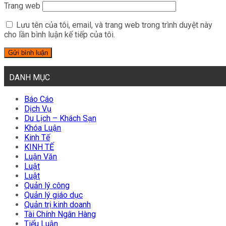
Trang web
Lưu tên của tôi, email, và trang web trong trình duyệt này
cho lần bình luận kế tiếp của tôi.
DANH MỤC
Báo Cáo
Dịch Vụ
Du Lịch – Khách Sạn
Khóa Luận
Kinh Tế
KINH TẾ
Luận Văn
Luật
Luật
Quản lý công
Quản lý giáo dục
Quản trị kinh doanh
Tài Chính Ngân Hàng
Tiểu Luận