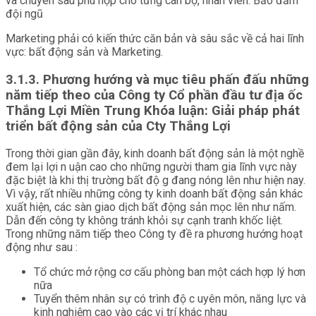
và chuyên sâu phù hợp cho từng cán bộ, nhân viên. Bảo đảm
đội ngũ
Marketing phải có kiến thức căn bản và sâu sắc về cả hai lĩnh
vực: bất động sản và Marketing.
3.1.3. Phương hướng và mục tiêu phấn đấu những
năm tiếp theo của Công ty Cổ phần đầu tư địa ốc
Thắng Lợi Miền Trung Khóa luận: Giải pháp phát
triển bất động sản của Cty Thắng Lợi
Trong thời gian gần đây, kinh doanh bất động sản là một nghề
đem lại lợi n uận cao cho những người tham gia lĩnh vực này
đặc biệt là khi thị trường bất độ g đang nóng lên như hiện nay.
Vì vậy, rất nhiều những công ty kinh doanh bất động sản khác
xuất hiện, các sàn giao dịch bất động sản mọc lên như nấm.
Dẫn đến công ty không tránh khỏi sự cạnh tranh khốc liệt.
Trong những năm tiếp theo Công ty đề ra phương hướng hoạt
động như sau :
Tổ chức mở rộng cơ cấu phòng ban một cách hợp lý hơn
nữa
Tuyển thêm nhân sự có trình độ c uyên môn, năng lực và
kinh nghiệm cao vào các vị trí khác nhau