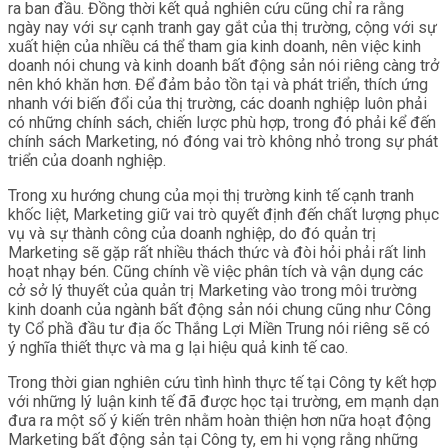
ra ban đầu. Đồng thời kết quả nghiên cứu cũng chỉ ra rằng
ngày nay với sự cạnh tranh gay gắt của thị trường, cộng với sự
xuất hiện của nhiều cá thể tham gia kinh doanh, nên việc kinh
doanh nói chung và kinh doanh bất động sản nói riêng càng trở
nên khó khăn hơn. Để đảm bảo tồn tại và phát triển, thích ứng
nhanh với biến đổi của thị trường, các doanh nghiệp luôn phải
có những chính sách, chiến lược phù hợp, trong đó phải kể đến
chính sách Marketing, nó đóng vai trò không nhỏ trong sự phát
triển của doanh nghiệp.
Trong xu hướng chung của mọi thị trường kinh tế cạnh tranh
khốc liệt, Marketing giữ vai trò quyết định đến chất lượng phục
vụ và sự thành công của doanh nghiệp, do đó quản trị
Marketing sẽ gặp rất nhiều thách thức và đòi hỏi phải rất linh
hoạt nhạy bén. Cũng chính về việc phân tích và vận dụng các
cở sở lý thuyết của quản trị Marketing vào trong môi trường
kinh doanh của ngành bất động sản nói chung cũng như Công
ty Cổ phầ đầu tư địa ốc Thắng Lợi Miền Trung nói riêng sẽ có
ý nghĩa thiết thực và ma g lại hiệu quả kinh tế cao.
Trong thời gian nghiên cứu tình hình thực tế tại Công ty kết hợp
với những lý luận kinh tế đã được học tại trường, em mạnh dạn
đưa ra một số ý kiến trên nhằm hoàn thiện hơn nữa hoạt động
Marketing bất động sản tại Công ty, em hi vọng rằng những