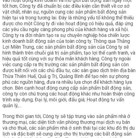
vào hoạt động kinh doanh và mô giới bất động sản ngày một
tốt hơn, Công ty đã chuẩn bị các điều kiện cần thiết về cơ sở
vật chất, nhân sự, nguồn cung các sản phẩm bất động sản
hiện tại và trong tương lai. Đây là những yếu tố không thể thiếu
được cho một Công ty đi vào hoạt động có hiệu quả, đáp ứng
các yêu cầu ngày càng phong phú của khách hàng và xã hội.
Công ty ra đời nhằm tạo ra sự chuyên nghiệp hóa chiến lược
kinh doanh bất động sản của toàn công ty. Thông qua Thắng
Lợi Miền Trung, các sản phẩm bất động sản của Công ty sẽ
hình thành trên chuỗi giá trị sản phẩm, tạo lợi thế cạnh tranh, và
hiệu quả tốt cùng với sự thỏa mãn khách hàng. Công ty ngoài
việc cung cấp ra thị trường các sản phẩm bất động sản còn
được kết nối với các chủ đầu tư, các sàn giao dịch trên địa bàn
Thừa Thiên Huế, Quả g Trị, Quảng Bình để tạo nên sự phong
phú các nguồn hàng, đưa ra nhiều lựa chọn để khách hàng lựa
chọn. Bên cạnh hoạt động cung cấp sản phẩm bất động sản,
công ty còn chú trọng các hoạt động khác như hoàn thiện công
trình xây dựng; Đại lý, môi giới, đấu giá; Hoạt động tư vấn
quản lý,…
Trong thời gian tới, Công ty sẽ tập trung vào sản phẩm nhà ở
thương mại, các diện tích văn phòng thương mại dịch vụ bán
và cho thuê, các sản phẩm nhà ở sinh thái tại các khu đô thị du
lịch và đặc biệt sẽ cung ứng cho thị trường các bất động sản