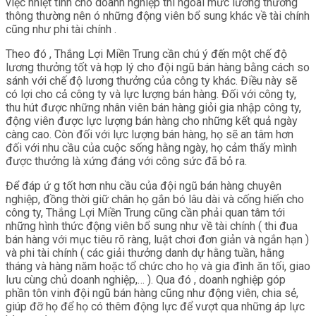
việc nhiệt tình cho doanh nghiệp thì ngoài mức lương thưởng
thông thường nên ó những động viên bổ sung khác về tài chính
cũng như phi tài chính .
Theo đó , Thắng Lợi Miền Trung cần chú ý đến một chế độ
lương thưởng tốt và hợp lý cho đội ngũ bán hàng bằng cách so
sánh với chế độ lương thưởng của công ty khác. Điều này sẽ
có lợi cho cả công ty và lực lượng bán hàng. Đối với công ty,
thu hút được những nhân viên bán hàng giỏi gia nhập công ty,
động viên được lực lượng bán hàng cho những kết quả ngày
càng cao. Còn đối với lực lượng bán hàng, họ sẽ an tâm hơn
đối với nhu cầu của cuộc sống hằng ngày, họ cảm thấy mình
được thưởng là xứng đáng với công sức đã bỏ ra.
Để đáp ứ g tốt hơn nhu cầu của đội ngũ bán hàng chuyên
nghiệp, đồng thời giữ chân họ gắn bó lâu dài và cống hiến cho
công ty, Thắng Lợi Miền Trung cũng cần phải quan tâm tới
những hình thức động viên bổ sung như về tài chính ( thi đua
bán hàng với mục tiêu rõ ràng, luật chơi đơn giản và ngắn hạn )
và phi tài chính ( các giải thưởng danh dự hằng tuần, hằng
tháng và hàng năm hoặc tổ chức cho họ và gia đình ăn tối, giao
lưu cùng chủ doanh nghiệp,… ). Qua đó , doanh nghiệp góp
phần tôn vinh đội ngũ bán hàng cũng như động viên, chia sẻ,
giúp đỡ họ để họ có thêm động lực để vượt qua những áp lực