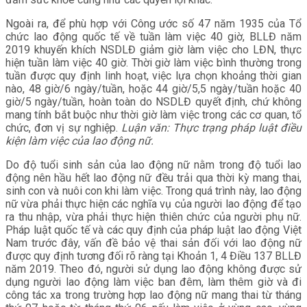
Ngoài ra, để phù hợp với Công ước số 47 năm 1935 của Tổ
chức lao động quốc tế về tuần làm việc 40 giờ, BLLĐ năm
2019 khuyến khích NSDLĐ giảm giờ làm việc cho LĐN, thực
hiện tuần làm việc 40 giờ. Thời giờ làm việc bình thường trong
tuần được quy định linh hoạt, việc lựa chọn khoảng thời gian
nào, 48 giờ/6 ngày/tuần, hoặc 44 giờ/5,5 ngày/tuần hoặc 40
giờ/5 ngày/tuần, hoàn toàn do NSDLĐ quyết định, chứ không
mang tính bắt buộc như thời giờ làm việc trong các cơ quan, tổ
chức, đơn vị sự nghiệp.
Luận văn: Thực trạng pháp luật điều
kiện làm việc của lao động nữ.
Do độ tuổi sinh sản của lao động nữ nằm trong độ tuổi lao
động nên hầu hết lao động nữ đều trải qua thời kỳ mang thai,
sinh con và nuôi con khi làm việc. Trong quá trình này, lao động
nữ vừa phải thực hiện các nghĩa vụ của người lao động để tạo
ra thu nhập, vừa phải thực hiện thiên chức của người phụ nữ.
Pháp luật quốc tế và các quy định của pháp luật lao động Việt
Nam trước đây, vấn đề bảo vệ thai sản đối với lao động nữ
được quy định tương đối rõ ràng tại Khoản 1, 4 Điều 137 BLLĐ
năm 2019. Theo đó, người sử dụng lao động không được sử
dụng người lao động làm việc ban đêm, làm thêm giờ và đi
công tác xa trong trường hợp lao động nữ mang thai từ tháng