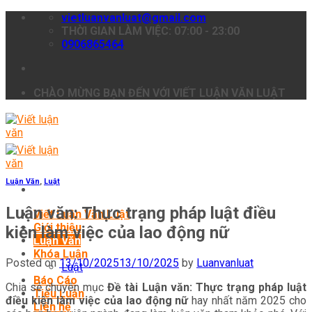
Skip
vietluanvanluat@gmail.com
to
THỜI GIAN LÀM VIỆC: 07:00 - 23:00
content
0906865464
CHÀO MỪNG BẠN ĐẾN VỚI VIẾT LUẬN VĂN LUẬT
Luận Văn
,
Luật
Luận văn: Thực trạng pháp luật điều
Viết Luận Văn Luật
Giới thiệu
kiện làm việc của lao động nữ
Luận Văn
Khóa Luận
Posted on
13/10/2025
13/10/2025
by
Luanvanluat
Luật
Báo Cáo
Chia sẻ chuyên mục
Đề tài Luận văn: Thực trạng pháp luật
Tiểu Luận
điều kiện làm việc của lao động nữ
hay nhất năm 2025 cho
Liên hệ