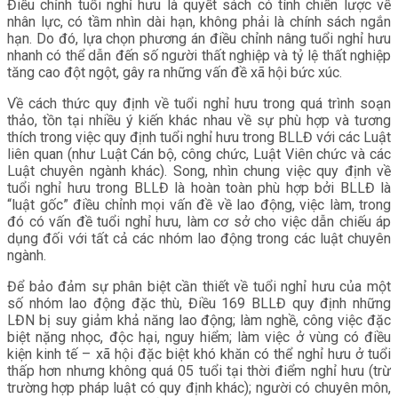
Điều chỉnh tuổi nghỉ hưu là quyết sách có tính chiến lược về
nhân lực, có tầm nhìn dài hạn, không phải là chính sách ngắn
hạn. Do đó, lựa chọn phương án điều chỉnh nâng tuổi nghỉ hưu
nhanh có thể dẫn đến số người thất nghiệp và tỷ lệ thất nghiệp
tăng cao đột ngột, gây ra những vấn đề xã hội bức xúc.
Về cách thức quy định về tuổi nghỉ hưu trong quá trình soạn
thảo, tồn tại nhiều ý kiến khác nhau về sự phù hợp và tương
thích trong việc quy định tuổi nghỉ hưu trong BLLĐ với các Luật
liên quan (như Luật Cán bộ, công chức, Luật Viên chức và các
Luật chuyên ngành khác). Song, nhìn chung việc quy định về
tuổi nghỉ hưu trong BLLĐ là hoàn toàn phù hợp bởi BLLĐ là
“luật gốc” điều chỉnh mọi vấn đề về lao động, việc làm, trong
đó có vấn đề tuổi nghỉ hưu, làm cơ sở cho việc dẫn chiếu áp
dụng đối với tất cả các nhóm lao động trong các luật chuyên
ngành.
Để bảo đảm sự phân biệt cần thiết về tuổi nghỉ hưu của một
số nhóm lao động đặc thù, Điều 169 BLLĐ quy định những
LĐN bị suy giảm khả năng lao động; làm nghề, công việc đặc
biệt nặng nhọc, độc hại, nguy hiểm; làm việc ở vùng có điều
kiện kinh tế – xã hội đặc biệt khó khăn có thể nghỉ hưu ở tuổi
thấp hơn nhưng không quá 05 tuổi tại thời điểm nghỉ hưu (trừ
trường hợp pháp luật có quy định khác); người có chuyên môn,