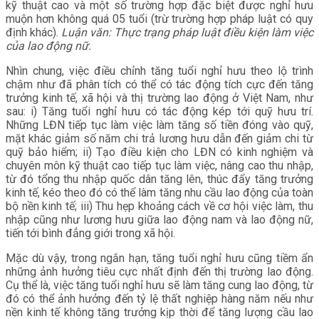
kỹ thuật cao và một số trường hợp đặc biệt được nghỉ hưu
muộn hơn không quá 05 tuổi (trừ trường hợp pháp luật có quy
định khác).
Luận văn: Thực trạng pháp luật điều kiện làm việc
của lao động nữ.
Nhìn chung, việc điều chỉnh tăng tuổi nghỉ hưu theo lộ trình
chậm như đã phân tích có thể có tác động tích cực đến tăng
trưởng kinh tế, xã hội và thị trường lao động ở Việt Nam, như
sau: i) Tăng tuổi nghỉ hưu có tác động kép tới quỹ hưu trí.
Những LĐN tiếp tục làm việc làm tăng số tiền đóng vào quỹ,
mặt khác giảm số năm chi trả lương hưu dẫn đến giảm chi từ
quỹ bảo hiểm; ii) Tạo điều kiện cho LĐN có kinh nghiệm và
chuyên môn kỹ thuật cao tiếp tục làm việc, nâng cao thu nhập,
từ đó tổng thu nhập quốc dân tăng lên, thúc đẩy tăng trưởng
kinh tế, kéo theo đó có thể làm tăng nhu cầu lao động của toàn
bộ nền kinh tế; iii) Thu hẹp khoảng cách về cơ hội việc làm, thu
nhập cũng như lương hưu giữa lao động nam và lao động nữ,
tiến tới bình đẳng giới trong xã hội.
Mặc dù vậy, trong ngắn hạn, tăng tuổi nghỉ hưu cũng tiềm ẩn
những ảnh hưởng tiêu cực nhất định đến thị trường lao động.
Cụ thể là, việc tăng tuổi nghỉ hưu sẽ làm tăng cung lao động, từ
đó có thể ảnh hưởng đến tỷ lệ thất nghiệp hàng năm nếu như
nền kinh tế không tăng trưởng kịp thời để tăng lượng cầu lao