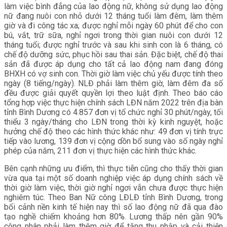
làm việc bình đẳng của lao động nữ, không sử dụng lao động
nữ đang nuôi con nhỏ dưới 12 tháng tuổi làm đêm, làm thêm
giờ và đi công tác xa; được nghỉ mỗi ngày 60 phút để cho con
bú, vắt, trữ sữa, nghỉ ngơi trong thời gian nuôi con dưới 12
tháng tuổi; được nghỉ trước và sau khi sinh con là 6 tháng, có
chế độ dưỡng sức, phục hồi sau thai sản. Đặc biệt, chế độ thai
sản đã được áp dụng cho tất cả lao động nam đang đóng
BHXH có vợ sinh con. Thời giờ làm việc chủ yếu được tính theo
ngày (8 tiếng/ngày). NLĐ phải làm thêm giờ, làm đêm đa số
đều được giải quyết quyền lợi theo luật định. Theo báo cáo
tổng hợp việc thực hiện chính sách LĐN năm 2022 trên địa bàn
tỉnh Bình Dương có 4.857 đơn vị tổ chức nghỉ 30 phút/ngày, tối
thiểu 3 ngày/tháng cho LĐN trong thời kỳ kinh nguyệt, hoặc
hưởng chế độ theo các hình thức khác như: 49 đơn vị tính trực
tiếp vào lương, 139 đơn vị cộng dồn bổ sung vào số ngày nghỉ
phép của năm, 211 đơn vị thực hiện các hình thức khác.
Bên cạnh những ưu điểm, thì thực tiễn cũng cho thấy thời gian
vừa qua tại một số doanh nghiệp việc áp dụng chính sách về
thời giờ làm việc, thời giờ nghỉ ngơi vẫn chưa được thực hiện
nghiêm túc. Theo Ban Nữ công LĐLĐ tỉnh Bình Dương, trong
bối cảnh nền kinh tế hiện nay thì số lao động nữ đã qua đào
tạo nghề chiếm khoảng hơn 80%. Lương thấp nên gần 90%
công nhân phải làm thêm giờ để tăng thu nhập và cải thiện