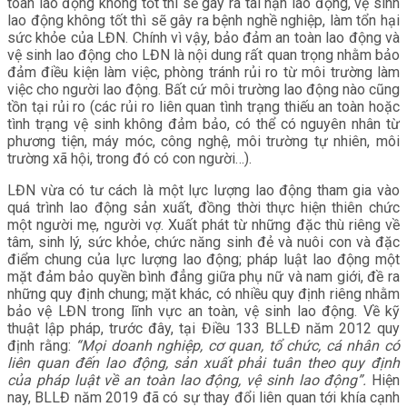
toàn lao động không tốt thì sẽ gây ra tai nạn lao động, vệ sinh
lao động không tốt thì sẽ gây ra bệnh nghề nghiệp, làm tổn hại
sức khỏe của LĐN. Chính vì vậy, bảo đảm an toàn lao động và
vệ sinh lao động cho LĐN là nội dung rất quan trọng nhằm bảo
đảm điều kiện làm việc, phòng tránh rủi ro từ môi trường làm
việc cho người lao động. Bất cứ môi trường lao động nào cũng
tồn tại rủi ro (các rủi ro liên quan tình trạng thiếu an toàn hoặc
tình trạng vệ sinh không đảm bảo, có thể có nguyên nhân từ
phương tiện, máy móc, công nghệ, môi trường tự nhiên, môi
trường xã hội, trong đó có con người…).
LĐN vừa có tư cách là một lực lượng lao động tham gia vào
quá trình lao động sản xuất, đồng thời thực hiện thiên chức
một người mẹ, người vợ. Xuất phát từ những đặc thù riêng về
tâm, sinh lý, sức khỏe, chức năng sinh đẻ và nuôi con và đặc
điểm chung của lực lượng lao động; pháp luật lao động một
mặt đảm bảo quyền bình đẳng giữa phụ nữ và nam giới, đề ra
những quy định chung; mặt khác, có nhiều quy định riêng nhằm
bảo vệ LĐN trong lĩnh vực an toàn, vệ sinh lao động. Về kỹ
thuật lập pháp, trước đây, tại Điều 133 BLLĐ năm 2012 quy
định rằng:
“Mọi doanh nghiệp, cơ quan, tổ chức, cá nhân có
liên quan đến lao động, sản xuất phải tuân theo quy định
của pháp luật về an toàn lao động, vệ sinh lao động”.
Hiện
nay, BLLĐ năm 2019 đã có sự thay đổi liên quan tới khía cạnh