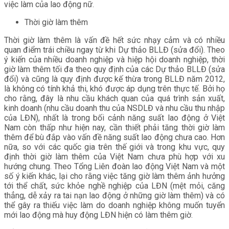
việc làm của lao động nữ.
Thời giờ làm thêm
Thời giờ làm thêm là vấn đề hết sức nhạy cảm và có nhiều
quan điểm trái chiều ngay từ khi Dự thảo BLLĐ (sửa đổi). Theo
ý kiến của nhiều doanh nghiệp và hiệp hội doanh nghiệp, thời
giờ làm thêm tối đa theo quy định của các Dự thảo BLLĐ (sửa
đổi) và cũng là quy định được kế thừa trong BLLĐ năm 2012,
là không có tính khả thi, khó được áp dụng trên thực tế. Bởi họ
cho rằng, đây là nhu cầu khách quan của quá trình sản xuất,
kinh doanh (nhu cầu doanh thu của NSDLĐ và nhu cầu thu nhập
của LĐN), nhất là trong bối cảnh năng suất lao động ở Việt
Nam còn thấp như hiện nay, cần thiết phải tăng thời giờ làm
thêm để bù đắp vào vấn đề năng suất lao động chưa cao. Hơn
nữa, so với các quốc gia trên thế giới và trong khu vực, quy
định thời giờ làm thêm của Việt Nam chưa phù hợp với xu
hướng chung. Theo Tổng Liên đoàn lao động Việt Nam và một
số ý kiến khác, lại cho rằng việc tăng giờ làm thêm ảnh hưởng
tới thể chất, sức khỏe nghề nghiệp của LĐN (mệt mỏi, căng
thẳng, dễ xảy ra tai nạn lao động ở những giờ làm thêm) và có
thể gây ra thiếu việc làm do doanh nghiệp không muốn tuyển
mới lao động mà huy động LĐN hiện có làm thêm giờ.