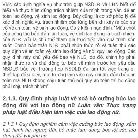
Việc xác định nghĩa vụ như trên giúp NSDLĐ và LĐN biết để
hiểu và thực hiện đúng trách nhiệm của mình trong vấn đề an
toàn lao động, vệ sinh lao động. Đây cũng là cơ sở pháp lý để
xác định nghĩa vụ, trách nhiệm của từng bên khi xảy ra các sự
cố về an toàn, vệ sinh lao động. Có ý kiến nhận định: “Mấu chốt
của công tác bảo đảm an toàn, vệ sinh lao động là trách nhiệm
của NLĐ vốn là chủ thể tham gia trực tiếp vào quá trình sản
xuất. Chính bản thân NLĐ phải nhận thức rõ và tuân thủ các
quy định về an toàn vệ sinh lao động và nội quy lao động. Các
quy định này chủ yếu để bảo vệ NLĐ, do đó, chính họ phải
nhận thức rõ và chủ động tự bảo vệ mình trước khi yêu cầu
NSDLĐ bảo vệ. Trường hợp NSDLĐ đã làm tốt việc trang bị,
thiết lập điều kiện, môi trường làm việc quy chuẩn, đảm bảo an
toàn mà NLĐ không chịu tuân thủ nội quy an toàn thì họ cũng
phải chịu trách nhiệm”.
2.1.3. Quy định pháp luật về xoá bỏ cưỡng bức lao
động đối với lao động nữ
Luận văn: Thực trạng
pháp luật điều kiện làm việc của lao động nữ.
2.1.3.1 Quy định nghiêm cấm việc cưỡng bức lao động, xâm
hại, hành hạ, ngược đãi, bỏ mặc, lạm dụng, bóc lột sức lao
động đối với phụ nữ