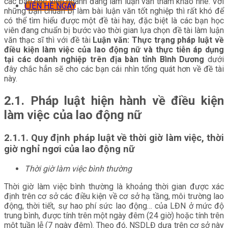
các bạn học viên ngành đang làm luận văn tham khảo nhé. Với
LIÊN HỆ NGAY
những bạn chuẩn bị làm bài luận văn tốt nghiệp thì rất khó để
có thể tìm hiểu được một đề tài hay, đặc biệt là các bạn học
viên đang chuẩn bị bước vào thời gian lựa chọn đề tài làm luận
văn thạc sĩ thì với đề tài
Luận văn: Thực trạng pháp luật về
điều kiện làm việc của lao động nữ và thực tiễn áp dụng
tại các doanh nghiệp trên địa bàn tỉnh Bình Dương
dưới
đây chắc hẳn sẽ cho các bạn cái nhìn tổng quát hơn về đề tài
này.
2.1. Pháp luật hiện hành về điều kiện
làm việc của lao động nữ
2.1.1. Quy định pháp luật về thời giờ làm việc, thời
giờ nghỉ ngơi của lao động nữ
Thời giờ làm việc bình thường
Thời giờ làm việc bình thường là khoảng thời gian được xác
định trên cơ sở các điều kiện về cơ sở hạ tầng, môi trường lao
động, thời tiết, sự hao phí sức lao động… của LĐN ở mức độ
trung bình, được tính trên một ngày đêm (24 giờ) hoặc tính trên
một tuần lễ (7 ngày đêm). Theo đó, NSDLĐ dựa trên cơ sở này