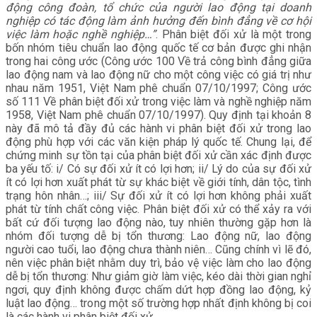
động công đoàn, tổ chức của người lao động tại doanh
nghiệp có tác động làm ảnh hưởng đến bình đẳng về cơ hội
việc làm hoặc nghề nghiệp…”
. Phân biệt đối xử là một trong
bốn nhóm tiêu chuẩn lao động quốc tế cơ bản được ghi nhận
trong hai công ước (Công ước 100 Về trả công bình đẳng giữa
lao động nam và lao động nữ cho một công việc có giá trị như
nhau năm 1951, Việt Nam phê chuẩn 07/10/1997; Công ước
số 111 Về phân biệt đối xử trong việc làm và nghề nghiệp năm
1958, Việt Nam phê chuẩn 07/10/1997). Quy định tại khoản 8
này đã mô tả đầy đủ các hành vi phân biệt đối xử trong lao
động phù hợp với các văn kiện pháp lý quốc tế. Chung lại, để
chứng minh sự tồn tại của phân biệt đối xử cần xác định được
ba yếu tố: i/ Có sự đối xử ít có lợi hơn; ii/ Lý do của sự đối xử
ít có lợi hơn xuất phát từ sự khác biệt về giới tính, dân tộc, tình
trạng hôn nhân…; iii/ Sự đối xử ít có lợi hơn không phải xuất
phát từ tính chất công việc. Phân biệt đối xử có thể xảy ra với
bất cứ đối tượng lao động nào, tuy nhiên thường gặp hơn là
nhóm đối tượng dễ bị tổn thương: Lao động nữ, lao động
người cao tuổi, lao động chưa thành niên… Cũng chính vì lẽ đó,
nên việc phân biệt nhằm duy trì, bảo vệ việc làm cho lao động
dễ bị tổn thương: Như giảm giờ làm việc, kéo dài thời gian nghỉ
ngơi, quy định không được chấm dứt hợp đồng lao động, kỷ
luật lao động… trong một số trường hợp nhất định không bị coi
là các hành vi phân biệt đối xử.