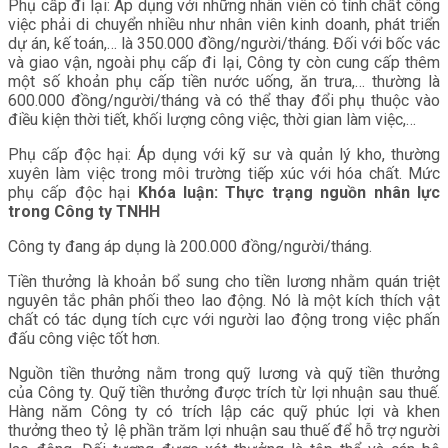
Phụ cấp đi lại: Áp dụng với những nhân viên có tính chất công
việc phải di chuyển nhiều như nhân viên kinh doanh, phát triển
dự án, kế toán,… là 350.000 đồng/người/tháng. Đối với bốc vác
và giao vận, ngoài phụ cấp đi lại, Công ty còn cung cấp thêm
một số khoản phụ cấp tiền nước uống, ăn trưa,… thường là
600.000 đồng/người/tháng và có thể thay đổi phụ thuộc vào
điều kiện thời tiết, khối lượng công việc, thời gian làm việc,…
Phụ cấp độc hại: Áp dụng với kỹ sư và quản lý kho, thường
xuyên làm việc trong môi trường tiếp xúc với hóa chất. Mức
phụ cấp độc hại
Khóa luận: Thực trạng nguồn nhân lực
trong Công ty TNHH
Công ty đang áp dụng là 200.000 đồng/người/tháng.
Tiền thưởng là khoản bổ sung cho tiền lương nhằm quán triệt
nguyên tắc phân phối theo lao động. Nó là một kích thích vật
chất có tác dụng tích cực với người lao động trong việc phấn
đấu công việc tốt hơn.
Nguồn tiền thưởng nằm trong quỹ lương và quỹ tiền thưởng
của Công ty. Quỹ tiền thưởng được trích từ lợi nhuận sau thuế.
Hàng năm Công ty có trích lập các quỹ phúc lợi và khen
thưởng theo tỷ lệ phần trăm lợi nhuận sau thuế để hỗ trợ người