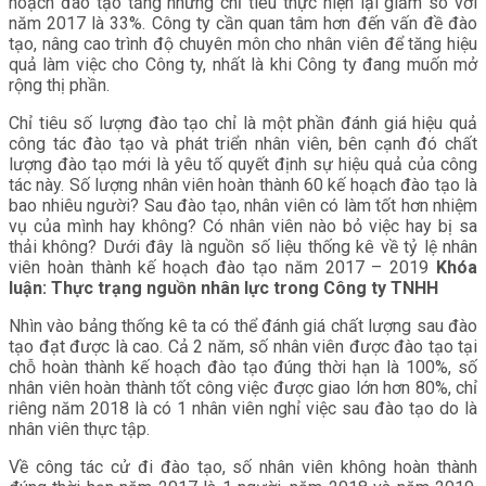
hoạch đào tạo tăng nhưng chỉ tiêu thực hiện lại giảm so với
năm 2017 là 33%. Công ty cần quan tâm hơn đến vấn đề đào
tạo, nâng cao trình độ chuyên môn cho nhân viên để tăng hiệu
quả làm việc cho Công ty, nhất là khi Công ty đang muốn mở
rộng thị phần.
Chỉ tiêu số lượng đào tạo chỉ là một phần đánh giá hiệu quả
công tác đào tạo và phát triển nhân viên, bên cạnh đó chất
lượng đào tạo mới là yêu tố quyết định sự hiệu quả của công
tác này. Số lượng nhân viên hoàn thành 60 kế hoạch đào tạo là
bao nhiêu người? Sau đào tạo, nhân viên có làm tốt hơn nhiệm
vụ của mình hay không? Có nhân viên nào bỏ việc hay bị sa
thải không? Dưới đây là nguồn số liệu thống kê về tỷ lệ nhân
viên hoàn thành kế hoạch đào tạo năm 2017 – 2019
Khóa
luận: Thực trạng nguồn nhân lực trong Công ty TNHH
Nhìn vào bảng thống kê ta có thể đánh giá chất lượng sau đào
tạo đạt được là cao. Cả 2 năm, số nhân viên được đào tạo tại
chỗ hoàn thành kế hoạch đào tạo đúng thời hạn là 100%, số
nhân viên hoàn thành tốt công việc được giao lớn hơn 80%, chỉ
riêng năm 2018 là có 1 nhân viên nghỉ việc sau đào tạo do là
nhân viên thực tập.
Về công tác cử đi đào tạo, số nhân viên không hoàn thành