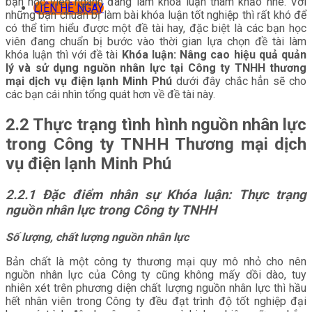
bạn học viên ngành đang làm khóa luận tham khảo nhé. Với
LIÊN HỆ NGAY
những bạn chuẩn bị làm bài khóa luận tốt nghiệp thì rất khó để
có thể tìm hiểu được một đề tài hay, đặc biệt là các bạn học
viên đang chuẩn bị bước vào thời gian lựa chọn đề tài làm
khóa luận thì với đề tài
Khóa luận:
Nâng cao hiệu quả quản
lý và sử dụng nguồn nhân lực tại Công ty TNHH thương
mại dịch vụ điện lạnh Minh Phú
dưới đây chắc hẳn sẽ cho
các bạn cái nhìn tổng quát hơn về đề tài này.
2.2 Thực trạng tình hình nguồn nhân lực
trong Công ty TNHH Thương mại dịch
vụ điện lạnh Minh Phú
2.2.1 Đặc điểm nhân sự Khóa luận: Thực trạng
nguồn nhân lực trong Công ty TNHH
Số lượng, chất lượng nguồn nhân lực
Bản chất là một công ty thương mại quy mô nhỏ cho nên
nguồn nhân lực của Công ty cũng không mấy dồi dào, tuy
nhiên xét trên phương diện chất lượng nguồn nhân lực thì hầu
hết nhân viên trong Công ty đều đạt trình độ tốt nghiệp đại