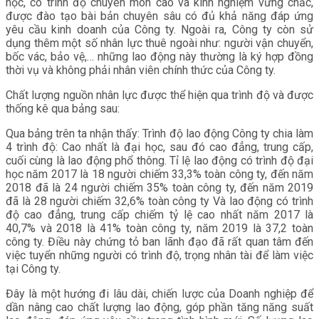
học, có trình độ chuyên môn cao và kinh nghiệm vững chắc,
được đào tạo bài bản chuyên sâu có đủ khả năng đáp ứng
yêu cầu kinh doanh của Công ty. Ngoài ra, Công ty còn sử
dụng thêm một số nhân lực thuê ngoài như: người vận chuyển,
bốc vác, bảo vệ,… những lao động này thường là ký hợp đồng
thời vụ và không phải nhân viên chính thức của Công ty.
Chất lượng nguồn nhân lực được thể hiện qua trình độ và được
thống kê qua bảng sau:
Qua bảng trên ta nhận thấy: Trình độ lao động Công ty chia làm
4 trình độ: Cao nhất là đại học, sau đó cao đẳng, trung cấp,
cuối cùng là lao động phổ thông. Tỉ lệ lao động có trình độ đại
học năm 2017 là 18 người chiếm 33,3% toàn công ty, đến năm
2018 đã là 24 người chiếm 35% toàn công ty, đến năm 2019
đã là 28 người chiếm 32,6% toàn công ty Và lao động có trình
độ cao đẳng, trung cấp chiếm tỷ lệ cao nhất năm 2017 là
40,7% và 2018 là 41% toàn công ty, năm 2019 là 37,2 toàn
công ty. Điều này chứng tỏ ban lãnh đạo đã rất quan tâm đến
việc tuyển những người có trình độ, trọng nhân tài để làm việc
tại Công ty.
Đây là một hướng đi lâu dài, chiến lược của Doanh nghiệp để
dần nâng cao chất lượng lao động, góp phần tăng năng suất