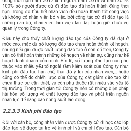
đúng thời hạn năm 2017 là 1 người, năm 2018 và năm 2019,
100% số người được cử đi đào tạo đã hoàn thành đúng thời
hạn. Trong đó hầu hết nhân viên đều hoàn thành tốt công việc
và không có nhân viên bỏ việc, bởi công tác cử đi đào tạo là
những cán bộ, nhân viên làm việc lâu dài, hoặc giữ chức vụ
quản lý trong Công ty.
Điều này cho thấy chất lượng đào tạo của Công ty đã đạt ở
mức cao, mặc dù số lượng đào tạo chưa hoàn thành kế hoạch,
nhưng nếu giữ được chất lượng đào tạo ở con số trên, Công ty
vẫn có thể hoàn thành những kế hoạch về nhân sự, cũng như kế
hoạch kinh doanh của mình. Bởi lẽ, số lượng đào tạo còn phụ
thuộc vào nhiều yếu tố ngoài tầm kiểm soát của Công ty như:
kinh phí đào tạo hạn chế, thái độ ỷ lại của nhân viên,… hoặc
cũng có thể do chiến lược của Công ty, cắt giảm đào tạo khi
chưa thực sự cần thiết, và còn phụ thuộc rất nhiều vào yếu tố
thị trường. Trong thời gian tới Công ty nên có những biện pháp
hài hòa số lượng và chất lượng đào tạo và phát triển nguồn
nhân lực để nâng cao năng suất lao động.
2.2.3.3
Kinh phí đào tạo
Đối với cán bộ, công nhân viên được Công ty cử đi học các lớp
đào tạo sẽ được tài trợ về kinh phí và chi phí đào tạo. Cán bộ