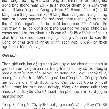
lao động, đáp ứng yêu cầu trong tình hình mới. Số lượng lao
động phổ thông năm 2017 là 14 người chiếm tỷ lệ 26% trên
tổng số lao động toàn Công ty. Năm 2018 con số lao động đã
tăng thêm 3 người, năm 2019 tăng thêm 7 người. Trong những
năm tới, Doanh nghiệp cần mở rộng thêm diện tuyển dụng để
thu hút thêm nguồn nhân lực chất lượng cao. Từ số liệu trên
cho thấy: tỉ lệ lao động có bằng Đại học và bằng trung cấp
chênh nhau khá lớn. Nhân sự là vấn đề cốt lõi để hình thành sự
phát triển của một doanh nghiệp. Cùng với trình độ cao thì
Công ty phải đưa ra nhiều chính sách hợp lý để kích thích
người lao động làm việc.
Giới tính
Theo giới tính, lao động trong Công ty được chia theo nhóm là
giới tính nam và giới tính nữ. Bảng trên cho thấy số lao động là
nam giới nhiều hơn hẳn so với lao động là nữ giới. Xét về tỷ lệ,
nam giới chiếm trên 65% tổng số lao động toàn Công ty. Điều
này có thể giải thích được là do đặc thù của Công ty hoạt
động trong lĩnh vực công nghiệp, công việc mang tính nặng
nhọc và nhiều yêu cầu kỹ thuật nên phù hợp với lao động là
nam giới hơn.
Trong 3 năm gần đây tỷ lệ lao động có một vài sự thay đổi: Số