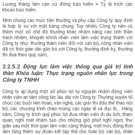
Lương tháng làm căn cứ đóng bảo hiểm × Tỷ lệ trích các
khoản bảo hiểm.
Nhìn chung các mức tiền thưởng và phụ cấp Công ty quy định
là hợp lý so với mặt bằng chung. Tuy nhiên, Công ty nên có
thêm một số chế độ thưởng khác nhằm nâng cao tinh thần
trách nhiệm, khuyến khích nhân viên làm việc trung thành với
Công ty như: thưởng thâm niên đối với cán bộ, công nhân viên
đã có thời gian dài gắn bó với Công ty, thưởng định kỳ, thưởng
thi đua theo quý, năm,…
2.2.5.2
Động lực làm việc thông qua giá trị tinh
thần Khóa luận: Thực trạng nguồn nhân lực trong
Công ty TNHH
Công ty áp dụng một số phúc lợi tự nguyện nhằm động viên
nhân viên an tâm công tác lâu dài với Công ty. Thường xuyên tổ
chức các buổi liên hoan, văn nghệ, các giải thi đấu thể thao nội
bộ, các chương trình chào mừng các ngày lễ và đại lễ,… Hàng
năm, Công ty trích quỹ phúc lợi đưa nhân viên đi du lịch, tham
quan, nghỉ mát nhằm tạo cho những giờ phút nghỉ ngơi, thư
giãn sau một thời gian làm việc căng thẳng, mệt mỏi, đồng thời
làm tăng thêm sự đoàn kết tập thể cho toàn bộ cán bộ, nhân