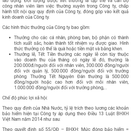
lao động. Đối tượng được xét thưởng là tập thể và cán bộ
công nhân viên làm việc thường xuyên trong Công ty, chấp
hành tốt nội quy quy định của Công ty, đóng góp vào kết quả
kinh doanh của Công ty.
Các hình thức thưởng của Công ty bao gồm:
Thưởng cho các cá nhân, phòng ban, bộ phận có thành
tích xuất sắc, hoàn thành tốt nhiệm vụ được giao. Hình
thức thưởng có thể là quà hoặc tiền mặt và bằng khen.
Thưởng lễ, Tết: Tiền thưởng các ngày lễ còn tùy thuộc
vào doanh thu của tháng có ngày lễ đó, thường là
200.000đ/người đối với nhân viên, 300.000 đồng/người
đối với quản lý, 500.000 đồng/người đối với trưởng
phòng. Thưởng Tết Nguyên Đán thường là 500.000
đồng/người hoặc cao hơn đối với mỗi nhân viên,
1.000.000 đồng/người đối với trưởng phòng,…
Chế độ phúc lợi xã hội:
Theo quy định của Nhà Nước, tỷ lệ trích theo lương các khoản
bảo hiểm hiện tại Công ty áp dụng theo Điều 13 Luật BHXH
Việt Nam năm 2014 như sau:
Theo quyết định số 55/QĐ – BHXH: Mức đóng bảo hiểm =