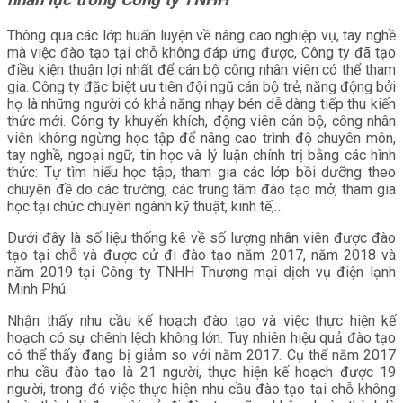
nhân lực trong Công ty TNHH
Thông qua các lớp huấn luyện về nâng cao nghiệp vụ, tay nghề
mà việc đào tạo tại chỗ không đáp ứng được, Công ty đã tạo
điều kiện thuận lợi nhất để cán bộ công nhân viên có thể tham
gia. Công ty đặc biệt ưu tiên đội ngũ cán bộ trẻ, năng động bởi
họ là những người có khả năng nhạy bén dễ dàng tiếp thu kiến
thức mới. Công ty khuyến khích, động viên cán bộ, công nhân
viên không ngừng học tập để nâng cao trình độ chuyên môn,
tay nghề, ngoại ngữ, tin học và lý luận chính trị bằng các hình
thức: Tự tìm hiểu học tập, tham gia các lớp bồi dưỡng theo
chuyên đề do các trường, các trung tâm đào tạo mở, tham gia
học tại chức chuyên ngành kỹ thuật, kinh tế,…
Dưới đây là số liệu thống kê về số lượng nhân viên được đào
tạo tại chỗ và được cử đi đào tạo năm 2017, năm 2018 và
năm 2019 tại Công ty TNHH Thương mại dịch vụ điện lạnh
Minh Phú.
Nhận thấy nhu cầu kế hoạch đào tạo và việc thực hiện kế
hoạch có sự chênh lệch không lớn. Tuy nhiên hiệu quả đào tạo
có thể thấy đang bị giảm so với năm 2017. Cụ thể năm 2017
nhu cầu đào tạo là 21 người, thực hiện kế hoạch được 19
người, trong đó việc thực hiện nhu cầu đào tạo tại chỗ không