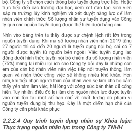
bộ, Công ty sẽ chọn cách thông báo tuyển dụng trực tiếp. Hoặc
trực tiếp đến các trường đại học, xem xét đào tạo sinh viên
sắp ra trường lấy kinh nghiệm và xét duyệt năng lực để làm
nhân viên chính thức. Số lượng nhân sự tuyển dụng vào Công
ty qua các nguồn tuyển dụng được thể hiện dưới bảng sau:
Nhìn vào bảng trên ta thấy được sự chệnh lệch rất lớn trong
nguồn tuyển dụng. Khi mà số lượng nhân viên năm 2019 tăng
27 người thì có đến 20 người là tuyển dụng nội bộ, chỉ có 7
người được tuyển từ nguồn bên ngoài. Việc tuyển dụng lao
động dưới hình thức tuyển nội bộ chiếm đa số lượng nhân viên
(75%) mang lại nhiều lợi ích cho Công ty bởi đây là những con
em của cán bộ nhân viên nên việc tiếp nối truyền thống, làm
quen và nhận thức công việc sẽ không nhiều khó khăn. Hơn
nữa, khi tiếp nhận người thân của nhân viên sẽ làm cho họ cảm
thấy yên tâm làm việc, hài lòng với công sức bản thân đã cống
hiến. Tuy nhiên, điều đó lại làm cho nguồn nhân lực được tuyển
vào còn tồn tại một số hạn chế về chất lượng do phạm vi
nguồn tuyển dụng bị thu hẹp. Đây là một điểm hạn chế của
Công ty cần phải khắc phục.
2.2.2.4
Quy trình tuyển dụng nhân sự Khóa luận:
Thực trạng nguồn nhân lực trong Công ty TNHH