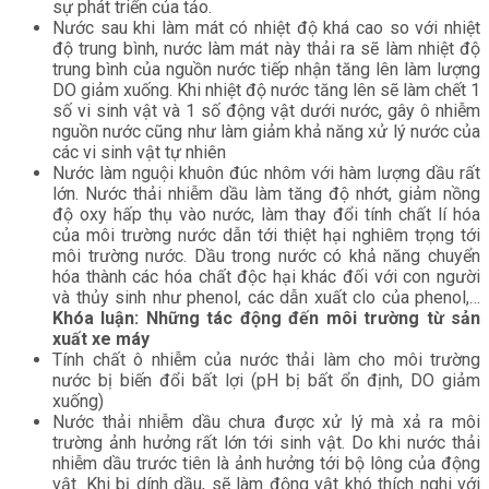
sự phát triển của tảo.
Nước sau khi làm mát có nhiệt độ khá cao so với nhiệt
độ trung bình, nước làm mát này thải ra sẽ làm nhiệt độ
trung bình của nguồn nước tiếp nhận tăng lên làm lượng
DO giảm xuống. Khi nhiệt độ nước tăng lên sẽ làm chết 1
số vi sinh vật và 1 số động vật dưới nước, gây ô nhiễm
nguồn nước cũng như làm giảm khả năng xử lý nước của
các vi sinh vật tự nhiên
Nước làm nguội khuôn đúc nhôm với hàm lượng dầu rất
lớn. Nước thải nhiễm dầu làm tăng độ nhớt, giảm nồng
độ oxy hấp thụ vào nước, làm thay đổi tính chất lí hóa
của môi trường nước dẫn tới thiệt hại nghiêm trọng tới
môi trường nước. Dầu trong nước có khả năng chuyển
hóa thành các hóa chất độc hại khác đối với con người
và thủy sinh như phenol, các dẫn xuất clo của phenol,…
Khóa luận: Những tác động đến môi trường từ sản
xuất xe máy
Tính chất ô nhiễm của nước thải làm cho môi trường
nước bị biến đổi bất lợi (pH bị bất ổn định, DO giảm
xuống)
Nước thải nhiễm dầu chưa được xử lý mà xả ra môi
trường ảnh hưởng rất lớn tới sinh vật. Do khi nước thải
nhiễm dầu trước tiên là ảnh hưởng tới bộ lông của động
vật. Khi bị dính dầu, sẽ làm động vật khó thích nghi với