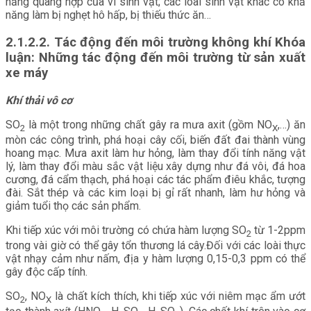
năng quang hợp của vi sinh vật; các loài sinh vật khác có khả
năng làm bị nghẹt hô hấp, bị thiếu thức ăn…
2.1.2.2. Tác động đến môi trường không khí Khóa
luận: Những tác động đến môi trường từ sản xuất
xe máy
Khí thải vô cơ
SO
là một trong những chất gây ra mưa axit (gồm NO
,…) ăn
2
X
mòn các công trình, phá hoại cây cối, biến đất đai thành vùng
hoang mạc. Mưa axit làm hư hỏng, làm thay đổi tính năng vật
lý, làm thay đổi màu sắc vật liệu xây dựng như đá vôi, đá hoa
cương, đá cẩm thạch, phá hoại các tác phẩm điêu khắc, tượng
đài. Sắt thép và các kim loại bị gỉ rất nhanh, làm hư hỏng và
giảm tuổi thọ các sản phẩm.
Khi tiếp xúc với môi trường có chứa hàm lượng SO
từ 1-2ppm
2
trong vài giờ có thể gây tổn thương lá cây.Đối với các loài thực
vật nhạy cảm như nấm, địa y hàm lượng 0,15-0,3 ppm có thể
gây độc cấp tính.
SO
, NO
là chất kích thích, khi tiếp xúc với niêm mạc ẩm ướt
2
X