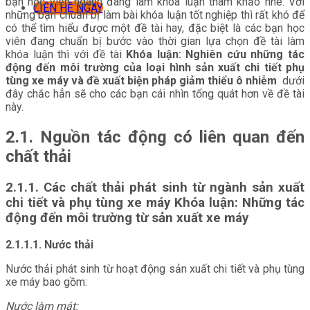
bạn học viên ngành đang làm khóa luận tham khảo nhé. Với
LIÊN HỆ NGAY
những bạn chuẩn bị làm bài khóa luận tốt nghiệp thì rất khó để
có thể tìm hiểu được một đề tài hay, đặc biệt là các bạn học
viên đang chuẩn bị bước vào thời gian lựa chọn đề tài làm
khóa luận thì với đề tài
Khóa luận:
Nghiên cứu những tác
động đến môi trường của loại hình sản xuất chi tiết phụ
tùng xe máy và đề xuất biện pháp giảm thiểu ô nhiễm
dưới
đây chắc hẳn sẽ cho các bạn cái nhìn tổng quát hơn về đề tài
này.
2.1. Nguồn tác động có liên quan đến
chất thải
2.1.1. Các chất thải phát sinh từ ngành sản xuất
chi tiết và phụ tùng xe máy Khóa luận: Những tác
động đến môi trường từ sản xuất xe máy
2.1.1.1. Nước thải
Nước thải phát sinh từ hoạt động sản xuất chi tiết và phụ tùng
xe máy bao gồm:
Nước làm mát: