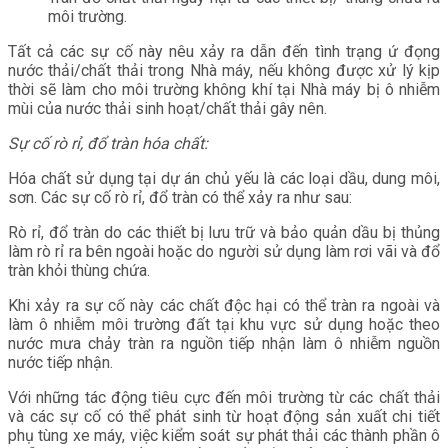
môi trường.
Tất cả các sự cố này nêu xảy ra dẫn đến tình trạng ứ đọng
nước thải/chất thải trong Nhà máy, nếu không được xử lý kịp
thời sẽ làm cho môi trường không khí tại Nhà máy bị ô nhiễm
mùi của nước thải sinh hoạt/chất thải gây nên.
Sự cố rò rỉ, đổ tràn hóa chất:
Hóa chất sử dụng tại dự án chủ yếu là các loại dầu, dung môi,
sơn. Các sự cố rò rỉ, đổ tràn có thể xảy ra như sau:
Rò rỉ, đổ tràn do các thiết bị lưu trữ và bảo quản dầu bị thủng
làm rò rỉ ra bên ngoài hoặc do người sử dụng làm rơi vãi và đổ
tràn khỏi thùng chứa.
Khi xảy ra sự cố này các chất độc hại có thể tràn ra ngoài và
làm ô nhiễm môi trường đất tại khu vực sử dụng hoặc theo
nước mưa chảy tràn ra nguồn tiếp nhận làm ô nhiễm nguồn
nước tiếp nhận.
Với những tác động tiêu cực đến môi trường từ các chất thải
và các sự cố có thể phát sinh từ hoạt động sản xuất chi tiết
phụ tùng xe máy, việc kiểm soát sự phát thải các thành phần ô