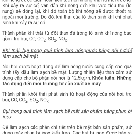
Khi xảy ra sự cố, van dẫn khí nóng đến khu vực tiêu thụ (lò
nung) sẽ đóng lại, khi đó toàn bộ khí nóng sẽ được thoát ra
ngoài môi trường. Do đó, khí thải của lò than sinh khí chỉ phát
sinh khi xảy ra sự cố.
Thành phần khí thải từ đốt than đá trong lò sinh khí nóng bao
gồm: tro bụi, CO, CO
, SO
, NO
.
2
2
x
Khí thải, bụi trong quá trình làm nóngnước bằng nồi hơiđể
làm sạch bề mặt
Nồi hơi được hoạt động để làm nóng nước cung cấp cho quá
trình tẩy dầu làm sạch bề mặt. Lượng nhiên liệu than cám sử
dụng cấp cho bộ phận nồi hơi là 12,5kg/h.
Khóa luận: Những
tác động đến môi trường từ sản xuất xe máy
Thành phần khói thải phát sinh từ hoạt động của nồi hơi: tro
bụi, CO, CO
, SO
, NO
.
2
2
x
Bụi trong quá trình làm sạch bề mặt sản phẩm bằng phun bi
inox
Để làm sạch các phần chi tiết trên bề mặt bán sản phẩm, sử
dụng máy phun bi inox kiểu treo. Các hạt bi inox được bắn ra