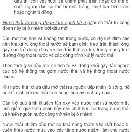
dầu thì con vật nuôi sẽ chậm phát triển hoặc có thể bị
chết, người dân có thể bị mất trắng, thiệt hại tiền trăm
hoặc nghìn tỉ đồng.
Nước thải từ công đoạn làm sạch bề mặt:
nước thải từ công
đoạn này bị ô nhiễm bởi dầu mỡ
Dầu mỡ nhẹ hơn và không tan trong nước, có độ kết dính cao
nên khi xả ra ống thoát nước sẽ bám dính, treo trên thành ống,
gây cản trở dòng chảy và làm tổn thất áp lực trong mạng lưới
đường ống thoát nước và các công trình xử lý nước thải
Theo thời gian dầu mỡ sẽ tích tụ và đóng khối gây tắc nghẽn
cục bộ hệ thống thu gom nước thải và hệ thống thoát nước
chung
Khi nước thải chứa dầu mỡ thải ra nguồn tiếp nhận là sông, hồ
sẽ kết dính với rác thải trên sông, hồ gây mất mỹ quan
Cản trở quá trình khuếch tán oxy vào nước thải và nước mặt,
làm giảm quá trình phân hủy các chất hữu cơ trong nước thải
và khiến nguồn nước càng trở nên bị ô nhiễm
Nước thải nhiễm dầu mỡ có khả năng thấm vào đất hoặc bị
cuốn theo nước mưa vào các tầng nước ngầm làm cho nước