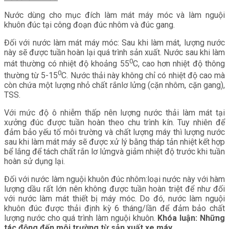
Nước dùng cho mục đích làm mát máy móc và làm nguội
khuôn đúc tại công đoạn đúc nhôm và đúc gang.
Đối với nước làm mát máy móc: Sau khi làm mát, lượng nước
này sẽ được tuần hoàn lại quá trình sản xuất. Nước sau khi làm
0
mát thường có nhiệt độ khoảng 55
C, cao hơn nhiệt độ thông
0
thường từ 5-15
C. Nước thải này không chỉ có nhiệt độ cao mà
còn chứa một lượng nhỏ chất rắnlơ lửng (cặn nhôm, cặn gang),
TSS.
Với mức độ ô nhiễm thấp nên lượng nước thải làm mát tại
xưởng đúc được tuần hoàn theo chu trình kín. Tuy nhiên để
đảm bảo yếu tố môi trường và chất lượng máy thì lượng nước
sau khi làm mát máy sẽ được xử lý bằng tháp tản nhiệt kết hợp
bể lắng để tách chất rắn lơ lửngvà giảm nhiệt độ trước khi tuần
hoàn sử dụng lại.
Đối với nước làm nguội khuôn đúc nhôm:loại nước này với hàm
lượng dầu rất lớn nên không được tuần hoàn triệt để như đối
với nước làm mát thiết bị máy móc. Do đó, nước làm nguội
khuôn đúc được thải định kỳ 6 tháng/lần để đảm bảo chất
lượng nước cho quá trình làm nguội khuôn.
Khóa luận: Những
tác động đến môi trường từ sản xuất xe máy