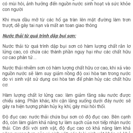
có mùi hôi, ảnh hưởng đến nguồn nước sinh hoạt và sức khỏe
con người
Khi mưa dầu mỡ từ các hố ga tràn lên mặt đường làm trơn
trượt, dễ gây tai nạn và mất an toan giao thông
Nước thải từ quá trình dập bụi sơn:
Nước thải từ quá trình dập bụi sơn có hàm lượng chất rắn lơ
lửng cao, có chứa các thành phần nguy hại như các chất hữu
cơ cao phân tử….
Nước thải nhiễm sơn có hàm lượng chất hữu cơ cao, khi xả vào
nguồn nước sẽ làm suy giảm nồng độ oxi hòa tan trong nước
do vi sinh vật sử dụng oxi hòa tan để phân hủy các chất hữu
cơ.
Hàm lượng chất lơ lửng cao: làm giảm tầng sâu nước được
chiếu sáng. Phần khác, khi cặn lắng xuống dưới đáy nước sẽ
gây ra hiện tượng phân hủy kỵ khí, gây mùi hôi thối.
Độ đục cao: nước thải chứa bụi sơn có độ đục cao. Bên cạnh
đó, còn làm giảm khả năng tự làm sạch của nơi tiếp nhận nước
thải. Còn đối với sinh vật, độ đục cao có khả năng làm khả