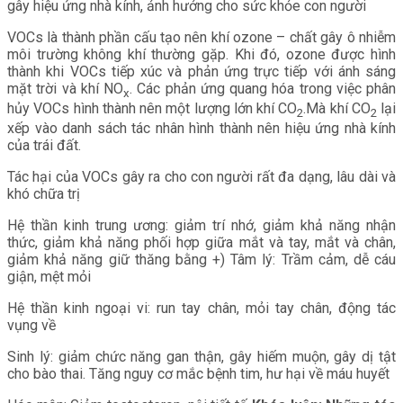
gây hiệu ứng nhà kính, ảnh hưởng cho sức khỏe con người
VOCs là thành phần cấu tạo nên khí ozone – chất gây ô nhiễm
môi trường không khí thường gặp. Khi đó, ozone được hình
thành khi VOCs tiếp xúc và phản ứng trực tiếp với ánh sáng
mặt trời và khí NO
. Các phản ứng quang hóa trong việc phân
x
hủy VOCs hình thành nên một lượng lớn khí CO
.Mà khí CO
lại
2
2
xếp vào danh sách tác nhân hình thành nên hiệu ứng nhà kính
của trái đất.
Tác hại của VOCs gây ra cho con người rất đa dạng, lâu dài và
khó chữa trị
Hệ thần kinh trung ương: giảm trí nhớ, giảm khả năng nhận
thức, giảm khả năng phối hợp giữa mắt và tay, mắt và chân,
giảm khả năng giữ thăng bằng +) Tâm lý: Trầm cảm, dễ cáu
giận, mệt mỏi
Hệ thần kinh ngoại vi: run tay chân, mỏi tay chân, động tác
vụng về
Sinh lý: giảm chức năng gan thận, gây hiếm muộn, gây dị tật
cho bào thai. Tăng nguy cơ mắc bệnh tim, hư hại về máu huyết