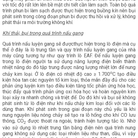
với tốc độ rất lớn lên bề mặt chi tiết cần làm sạch. Toàn bộ quá
trình phun bi làm sạch được thực hiện trong buồng kín nên bụi
phát sinh trong công đoạn phun bi được thu hồi và xử lý, không
phát thải ra môi trường không khí.
Khí thải, bụi trong quá trình nấu gang
Quá trình nấu luyện gang sẽ đượcthực hiện trong lò điện mà cụ
thể ở đây là lò trung tần và quy trình nấu luyện gang của nhà
máy cũng tương tự như quy trình lò EAF. Để nấu luyện gang
trong lò điện người ta sử dụng năng lượng điện biến thành
nhiệt năng do đó tập trung được năng lượng nhiệt lớn để nung
o
chảy kim loại. Ở lò điện có nhiệt độ cao ≥ 1.700
C tạo điều
kiện hòa tan các nguyên tố kim loại, thỏa mãn đầy đủ cho các
phản ứng luyện kim tạo điều kiện tăng tốc phản ứng hóa học,
thúc đẩy quá trình phản ứng oxi hóa học và hoàn nguyên kim
loại xảy ra nhanh chóng và triệt để. Do đó khí và bụi sẽ không
phát sinh từ lò điện như khi nấu chảy kim loại đối với các lò
dùng than. Khí phát sinh trong giai đoạn này chủ yếu là khi
nung nguyên liệu nóng chảy sẽ tạo ra lỗ hổng cho khí CO lưu
thông, CO
được thoát ra ngoài, tránh hiện tượng tắc lò. Nhờ
2
vào sử dụng lò nhiệt trung tần bằng điện nên quá trình nung
gang không sử dụng các loại nhiên liệu như than, dầu, vì vậy