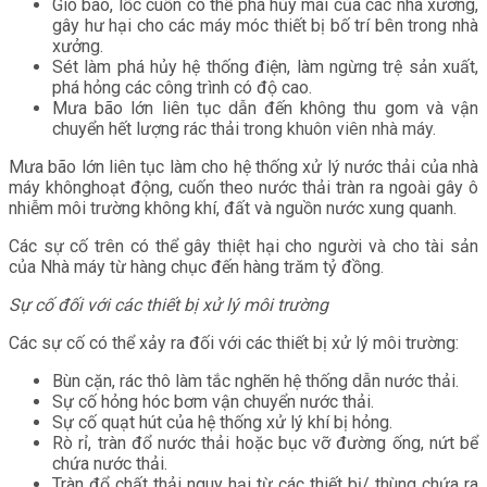
Gió bão, lốc cuốn có thể phá hủy mái của các nhà xưởng,
gây hư hại cho các máy móc thiết bị bố trí bên trong nhà
xưởng.
Sét làm phá hủy hệ thống điện, làm ngừng trệ sản xuất,
phá hỏng các công trình có độ cao.
Mưa bão lớn liên tục dẫn đến không thu gom và vận
chuyển hết lượng rác thải
trong khuôn viên nhà máy.
Mưa bão lớn liên tục làm cho hệ thống xử lý nước thải của nhà
máy khônghoạt động, cuốn theo nước thải tràn ra ngoài gây ô
nhiễm môi trường không khí, đất và nguồn nước xung quanh.
Các sự cố trên có thể gây thiệt hại cho người và cho tài sản
của Nhà máy từ hàng chục đến hàng trăm tỷ đồng.
Sự cố đối với các thiết bị xử lý môi trường
Các sự cố có thể xảy ra đối với các thiết bị xử lý môi trường:
Bùn cặn, rác thô làm tắc nghẽn hệ thống dẫn nước thải.
Sự cố hỏng hóc bơm vận chuyển nước thải.
Sự cố quạt hút của hệ thống xử lý khí bị hỏng.
Rò rỉ, tràn đổ nước thải hoặc bục vỡ đường ống, nứt bể
chứa nước thải.
Tràn đổ chất thải nguy hại từ các thiết bị/ thùng chứa ra