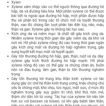
Xylen
Xylene xâm nhập vào cơ thể người thông qua đường hô
hấp, da và đường tiêu hóa. Một phần xylene có thể được
bài tiết ra ngoài qua đường hô hấp, một phần được hấp
thu sẽ phân bố trong các tổ chức mỡ và tuyến thượng
thận, sau đó chúng lần lượt phân tán đến tủy, não, máu,
thận và gan. Xylene gây ra những tác hại sau:
Kích ứng da và niêm mạc: là chất dễ gây kích ứng da.
Nhiễm xylene trong thời gian dài gây viêm da, da khô và
nứt nẻ. Hít phải xylene nồng độ cao trong thời gian ngắn
gây kích ứng mắt và đường hô hấp nghiêm trọng, gây
xung huyết kết mạc mắt và huyết quản.
Gây tổn thương đường hô hấp, gan, thận, ruột và dạ dày:
xylene gây kích thích đường hô hấp mạnh. Hít phải
xylene nồng độ cao có thể gây ra chứng chán ăn, buồn
nôn và đau bụng, làm gan, thận bị tổn thương nghiêm
trọng.
Gây tổn thương tới trung khu thần kinh: xylene có tác
dụng gây ức chế hệ thần kinh trung ương, triệu chứng chủ
yếu là chóng mặt, khó chịu, tức ngực, mất sức, ở mức độ
nghiêm trọng gây suy giảm trí nhớ, khó thở, hôn mê,
thậm chí dẫn tới tử vong. Tác hại của xylene tới não lớn
hơn so với benzen và toluen, có khi gây bệnh tâm thần,
tiếp xúc nhiều với xylene sẽ gây thần kinh suy nhược, rối