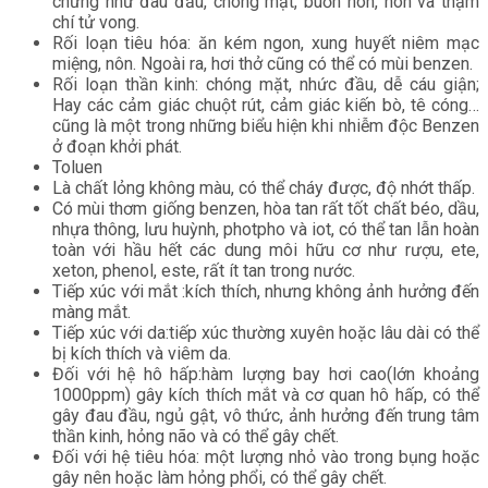
chứng như đau đầu, chóng mặt, buồn nôn, nôn và thậm
chí tử vong.
Rối loạn tiêu hóa: ăn kém ngon, xung huyết niêm mạc
miệng, nôn. Ngoài ra, hơi thở cũng có thể có mùi benzen.
Rối loạn thần kinh: chóng mặt, nhức đầu, dễ cáu giận;
Hay các cảm giác chuột rút, cảm giác kiến bò, tê cóng…
cũng là một trong những biểu hiện khi nhiễm độc Benzen
ở đoạn khởi phát.
Toluen
Là chất lỏng không màu, có thể cháy được, độ nhớt thấp.
Có mùi thơm giống benzen, hòa tan rất tốt chất béo, dầu,
nhựa thông, lưu huỳnh, photpho và iot, có thể tan lẫn hoàn
toàn với hầu hết các dung môi hữu cơ như rượu, ete,
xeton, phenol, este, rất ít tan trong nước.
Tiếp xúc với mắt :kích thích, nhưng không ảnh hưởng đến
màng mắt.
Tiếp xúc với da:tiếp xúc thường xuyên hoặc lâu dài có thể
bị kích thích và viêm da.
Đối với hệ hô hấp:hàm lượng bay hơi cao(lớn khoảng
1000ppm) gây kích thích mắt và cơ quan hô hấp, có thể
gây đau đầu, ngủ gật, vô thức, ảnh hưởng đến trung tâm
thần kinh, hỏng não và có thể gây chết.
Đối với hệ tiêu hóa: một lượng nhỏ vào trong bụng hoặc
gây nên hoặc làm hỏng phổi, có thể gây chết.