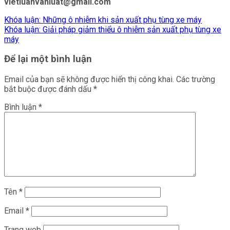
vietluanvanluat@gmail.com
Khóa luận: Những ô nhiễm khi sản xuất phụ tùng xe máy
Khóa luận: Giải pháp giảm thiểu ô nhiễm sản xuất phụ tùng xe
máy
Để lại một bình luận
Email của bạn sẽ không được hiển thị công khai.
Các trường
bắt buộc được đánh dấu
*
Bình luận
*
Tên
*
Email
*
Trang web