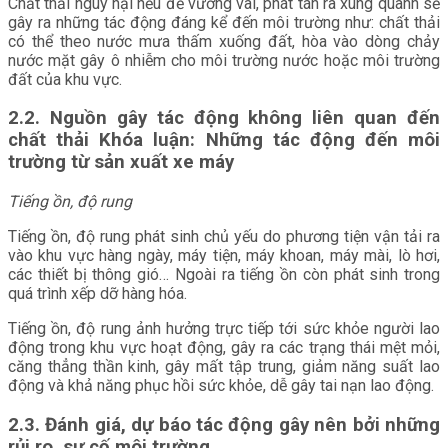
Chất thải nguy hại nếu để vương vãi, phát tán ra xung quanh sẽ
gây ra những tác động đáng kể đến môi trường như: chất thải
có thể theo nước mưa thấm xuống đất, hòa vào dòng chảy
nước mặt gây ô nhiễm cho môi trường nước hoặc môi trường
đất của khu vực.
2.2. Nguồn gây tác động không liên quan đến
chất thải Khóa luận: Những tác động đến môi
trường từ sản xuất xe máy
Tiếng ồn, độ rung
Tiếng ồn, độ rung phát sinh chủ yếu do phương tiện vận tải ra
vào khu vực hàng ngày, máy tiện, máy khoan, máy mài, lò hơi,
các thiết bị thông gió… Ngoài ra tiếng ồn còn phát sinh trong
quá trình xếp dỡ hàng hóa.
Tiếng ồn, độ rung ảnh hưởng trực tiếp tới sức khỏe người lao
động trong khu vực hoạt động, gây ra các trạng thái mệt mỏi,
căng thẳng thần kinh, gây mất tập trung, giảm năng suất lao
động và khả năng phục hồi sức khỏe, dễ gây tai nạn lao động.
2.3. Đánh giá, dự báo tác động gây nên bởi những
rủi ro, sự cố môi trường