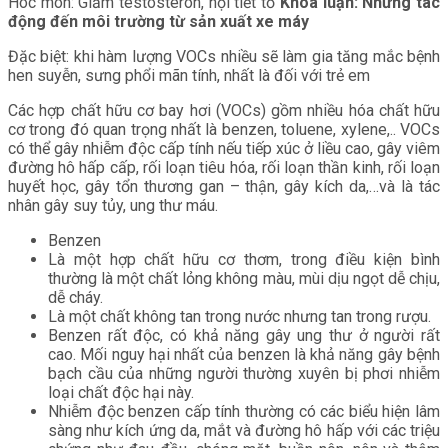
Hóc môn: Giảm testosteron, nội tiết tố
Khóa luận: Những tác
động đến môi trường từ sản xuất xe máy
Đặc biệt: khi hàm lượng VOCs nhiều sẽ làm gia tăng mắc bệnh
hen suyễn, sưng phổi mãn tính, nhất là đối với trẻ em
Các hợp chất hữu cơ bay hơi (VOCs) gồm nhiều hóa chất hữu
cơ trong đó quan trọng nhất là benzen, toluene, xylene,.. VOCs
có thể gây nhiễm độc cấp tính nếu tiếp xúc ở liều cao, gây viêm
đường hô hấp cấp, rối loạn tiêu hóa, rối loạn thần kinh, rối loạn
huyết học, gây tổn thương gan – thận, gây kích da,…và là tác
nhân gây suy tủy, ung thư máu.
Benzen
Là một hợp chất hữu cơ thơm, trong điều kiện bình
thường là một chất lỏng không màu, mùi dịu ngọt dễ chịu,
dễ cháy.
Là một chất không tan trong nước nhưng tan trong rượu.
Benzen rất độc, có khả năng gây ung thư ở người rất
cao. Mối nguy hại nhất của benzen là khả năng gây bệnh
bạch cầu của những người thường xuyên bị phơi nhiễm
loại chất độc hại này.
Nhiễm độc benzen cấp tính thường có các biểu hiện lâm
sàng như kích ứng da, mắt và đường hô hấp với các triệu