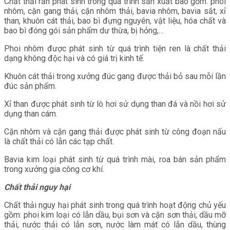
Chất thải rắn phát sinh trong quá trình sản xuất bao gồm: phoi
nhôm, cặn gang thải, cặn nhôm thải, bavia nhôm, bavia sắt, xỉ
than, khuôn cát thải, bao bì đựng nguyên, vật liệu, hóa chất và
bao bì đóng gói sản phẩm dư thừa, bị hỏng,…
Phoi nhôm được phát sinh từ quá trình tiện ren là chất thải
dạng không độc hại và có giá trị kinh tế.
Khuôn cát thải trong xưởng đúc gang được thải bỏ sau mỗi lần
đúc sản phẩm.
Xỉ than được phát sinh từ lò hơi sử dụng than đá và nồi hơi sử
dụng than cám.
Cặn nhôm và cặn gang thải được phát sinh từ công đoạn nấu
là chất thải có lẫn các tạp chất.
Bavia kim loại phát sinh từ quá trình mài, roa bán sản phẩm
trong xưởng gia công cơ khí.
Chất thải nguy hại
Chất thải nguy hại phát sinh trong quá trình hoạt động chủ yếu
gồm: phoi kim loại có lẫn dầu, bụi sơn và cặn sơn thải, dầu mỡ
thải, nước thải có lẫn sơn, nước làm mát có lẫn dầu, thùng