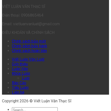
VIẾT LUẬN VĂN THẠC SĨ
Điện thoại: 0906865464
Email: vietluanvanluat@gmail.com
ĐIỀU KHOẢN VÀ CHÍNH SÁCH
Chính sách bảo mật
Chính sách bảo hành
Chính sách hoàn tiền
Viết Luận Văn Luật
Giới thiệu
Luận Văn
Khóa Luận
Luật
Báo Cáo
Tiểu Luận
Liên hệ
Copyright 2026 © Viết Luận Văn Thạc Sĩ