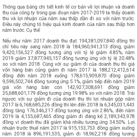
Thông qua bảng chi tiết kinh tế cơ bản về lợi nhuận và doanh
thu của công ty trong giai đoạn năm 2017-2019 ta thấy doanh
thu và lợi nhuận của năm sau thấp dần đi so với năm trước.
Điều này chứng tỏ hiệu quả kinh doanh của năm sau thấp hơn
năm trước. Cụ thể:
Nếu như năm 2017 doanh thu đạt 194,381,097,840 đồng thì
chỉ tiêu này sang năm 2018 là 184,960,941,313 đồng, giảm
9,420,156,527 đồng tương ứng với tỷ lệ giảm 4.85%; năm
2019 giảm 37,877,945,157 đồng tương ứng với tỷ lệ 20.48%
so với năm 2018. Cùng với sự giảm đi của doanh thu thì giá
vốn hàng bán cũng giảm đi năm 2017 là 188,212,412,614
đồng đến năm 2018 xuống 178,615,909,870 đồng giảm
9,596,502,744 đồng tương ứng 5.1%, giảm tiếp đến năm 2019
giá vốn hàng bán còn 142,927,308,691 đồng giảm
35,688,601,179 đồng tương ứng 19.98% so với năm 2018. Trái
ngược với sự giảm đi của doanh thu thì lợi nhuận gộp năm
2017 là 6,168,685,226 đồng thì lên đến 2018 là 6,345,031,443
đồng tăng 176,346,217 đồng tương ứng với 2.86%, đến năm
2019 là 4,155,687,465 đồng giảm đi đáng kể 2,189,343,978
đồng vì doanh thu đã giảm khá nhiều tương ứng 34.50%. Lợi
nhuận trước thuế năm 2017 là 915,153,753 đồng giảm xuống
năm 2018 là 896,191,535, giảm đi 18,962,218 đồng tương