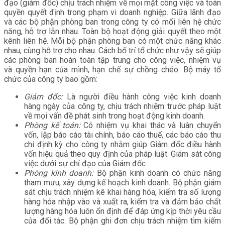
đạo (giám đốc) chịu trách nhiệm về mọi mặt công việc và toàn
quyền quyết định trong phạm vi doanh nghiệp. Giữa lãnh đạo
và các bộ phận phòng ban trong công ty có mối liên hệ chức
năng, hỗ trợ lẫn nhau. Toàn bộ hoạt động giải quyết theo một
kênh liên hệ. Mỗi bộ phận phòng ban có một chức năng khác
nhau, cùng hỗ trợ cho nhau. Cách bố trí tổ chức như vậy sẽ giúp
các phòng ban hoàn toàn tập trung cho công việc, nhiệm vụ
và quyền hạn của mình, hạn chế sự chồng chéo. Bộ máy tổ
chức của công ty bao gồm:
Giám đốc:
Là người điều hành công việc kinh doanh
hàng ngày của công ty, chịu trách nhiệm trước pháp luật
về mọi vấn đề phát sinh trong hoạt động kinh doanh.
Phòng kế toán:
Có nhiệm vụ khai thác và luân chuyển
vốn, lập báo cáo tài chính, báo cáo thuế, các báo cáo thu
chi định kỳ cho công ty nhằm giúp Giám đốc điều hành
vốn hiệu quả theo quy định của pháp luật. Giám sát công
việc dưới sự chỉ đạo của Giám đốc
Phòng kinh doanh:
Bộ phận kinh doanh có chức năng
tham mưu, xây dựng kế hoạch kinh doanh. Bộ phận giám
sát chịu trách nhiệm kê khai hàng hóa, kiểm tra số lượng
hàng hóa nhập vào và xuất ra, kiểm tra và đảm bảo chất
lượng hàng hóa luôn ổn định để đáp ứng kịp thời yêu cầu
của đối tác. Bộ phận ghi đơn chịu trách nhiệm tìm kiếm