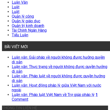
Luận Văn
Luật
Luật
Quản lý công
Quản lý giáo dục
Quản trị kinh doanh
Tài Chính Ngân Hàng
Tiểu Luận
BÀI VIẾT MỚI
Luận văn: Giải pháp về người không được hưởng quyền
di sản
Luận văn: Thực trạng về người không được quyền hưởng
di sản
Luận văn: Pháp luật về người không được quyền hưởng
di sản
Luận văn: Hoạt động pháp lý giữa Việt Nam với nước
ngoài
Luận văn: Pháp luật Việt Nam về Trợ giúp pháp lý
1
Comment
THÔNG TIN LIÊN HỆ