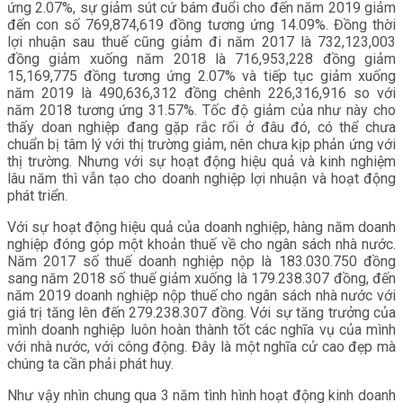
ứng 2.07%, sự giảm sút cứ bám đuổi cho đến năm 2019 giảm
đến con số 769,874,619 đồng tương ứng 14.09%. Đồng thời
lợi nhuận sau thuế cũng giảm đi năm 2017 là 732,123,003
đồng giảm xuống năm 2018 là 716,953,228 đồng giảm
15,169,775 đồng tương ứng 2.07% và tiếp tục giảm xuống
năm 2019 là 490,636,312 đồng chênh 226,316,916 so với
năm 2018 tương ứng 31.57%. Tốc độ giảm của như này cho
thấy doan nghiệp đang gặp rắc rối ở đâu đó, có thể chưa
chuẩn bị tâm lý với thị trường giảm, nên chưa kịp phản ứng với
thị trường. Nhưng với sự hoạt động hiệu quả và kinh nghiệm
lâu năm thì vẫn tạo cho doanh nghiệp lợi nhuận và hoạt động
phát triển.
Với sự hoạt động hiệu quả của doanh nghiệp, hàng năm doanh
nghiệp đóng góp một khoản thuế về cho ngân sách nhà nước.
Năm 2017 số thuế doanh nghiệp nộp là 183.030.750 đồng
sang năm 2018 số thuế giảm xuống là 179.238.307 đồng, đến
năm 2019 doanh nghiệp nộp thuế cho ngân sách nhà nước với
giá trị tăng lên đến 279.238.307 đồng. Với sự tăng trưởng của
mình doanh nghiệp luôn hoàn thành tốt các nghĩa vụ của mình
với nhà nước, với công động. Đây là một nghĩa cử cao đẹp mà
chúng ta cần phải phát huy.
Như vậy nhìn chung qua 3 năm tình hình hoạt động kinh doanh