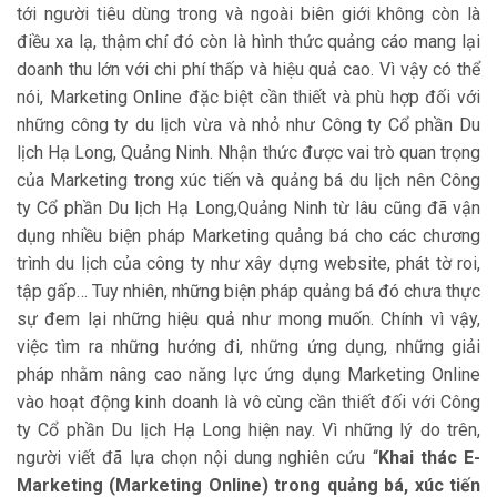
tới người tiêu dùng trong và ngoài biên giới không còn là
điều xa lạ, thậm chí đó còn là hình thức quảng cáo mang lại
doanh thu lớn với chi phí thấp và hiệu quả cao. Vì vậy có thể
nói, Marketing Online đặc biệt cần thiết và phù hợp đối với
những công ty du lịch vừa và nhỏ như Công ty Cổ phần Du
lịch Hạ Long, Quảng Ninh. Nhận thức được vai trò quan trọng
của Marketing trong xúc tiến và quảng bá du lịch nên Công
ty Cổ phần Du lịch Hạ Long,Quảng Ninh từ lâu cũng đã vận
dụng nhiều biện pháp Marketing quảng bá cho các chương
trình du lịch của công ty như xây dựng website, phát tờ roi,
tập gấp… Tuy nhiên, những biện pháp quảng bá đó chưa thực
sự đem lại những hiệu quả như mong muốn. Chính vì vậy,
việc tìm ra những hướng đi, những ứng dụng, những giải
pháp nhằm nâng cao năng lực ứng dụng Marketing Online
vào hoạt động kinh doanh là vô cùng cần thiết đối với Công
ty Cổ phần Du lịch Hạ Long hiện nay. Vì những lý do trên,
người viết đã lựa chọn nội dung nghiên cứu “
Khai thác E-
Marketing (Marketing Online) trong quảng bá, xúc
tiến