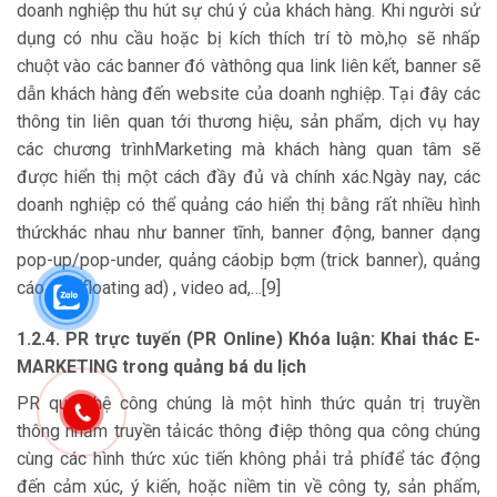
doanh nghiệp thu hút sự chú ý của khách hàng. Khi người sử
dụng có nhu cầu hoặc bị kích thích trí tò mò,họ sẽ nhấp
chuột vào các banner đó vàthông qua link liên kết, banner sẽ
dẫn khách hàng đến website của doanh nghiệp. Tại đây các
thông tin liên quan tới thương hiệu, sản phẩm, dịch vụ hay
các chương trìnhMarketing mà khách hàng quan tâm sẽ
được hiển thị một cách đầy đủ và chính xác.Ngày nay, các
doanh nghiệp có thể quảng cáo hiển thị bằng rất nhiều hình
thứckhác nhau như banner tĩnh, banner động, banner dạng
pop-up/pop-under, quảng cáobịp bợm (trick banner), quảng
cáo nổi (floating ad) , video ad,…[9]
1.2.4. PR trực tuyến (PR Online) Khóa luận: Khai thác E-
MARKETING trong quảng bá du lịch
PR quan hệ công chúng là một hình thức quản trị truyền
thông nhằm truyền tảicác thông điệp thông qua công chúng
cùng các hình thức xúc tiến không phải trả phíđể tác động
đến cảm xúc, ý kiến, hoặc niềm tin về công ty, sản phẩm,