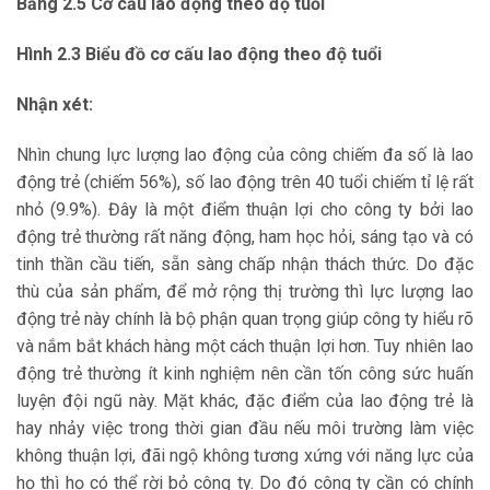
Bảng 2.5 Cơ cấu lao động theo độ tuổi
Hình 2.3 Biểu đồ cơ cấu lao động theo độ tuổi
Nhận xét:
Nhìn chung lực lượng lao động của công chiếm đa số là lao
động trẻ (chiếm 56%), số lao động trên 40 tuổi chiếm tỉ lệ rất
nhỏ (9.9%). Đây là một điểm thuận lợi cho công ty bởi lao
động trẻ thường rất năng động, ham học hỏi, sáng tạo và có
tinh thần cầu tiến, sẵn sàng chấp nhận thách thức. Do đặc
thù của sản phẩm, để mở rộng thị trường thì lực lượng lao
động trẻ này chính là bộ phận quan trọng giúp công ty hiểu rõ
và nắm bắt khách hàng một cách thuận lợi hơn. Tuy nhiên lao
động trẻ thường ít kinh nghiệm nên cần tốn công sức huấn
luyện đội ngũ này. Mặt khác, đặc điểm của lao động trẻ là
hay nhảy việc trong thời gian đầu nếu môi trường làm việc
không thuận lợi, đãi ngộ không tương xứng với năng lực của
họ thì họ có thể rời bỏ công ty. Do đó công ty cần có chính