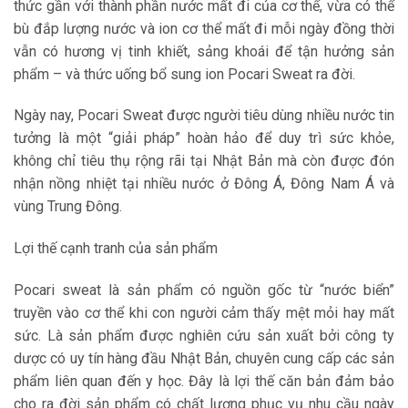
thức gần với thành phần nước mất đi của cơ thể, vừa có thể
bù đắp lượng nước và ion cơ thể mất đi mỗi ngày đồng thời
vẫn có hương vị tinh khiết, sảng khoái để tận hưởng sản
phẩm – và thức uống bổ sung ion Pocari Sweat ra đời.
Ngày nay, Pocari Sweat được người tiêu dùng nhiều nước tin
tưởng là một “giải pháp” hoàn hảo để duy trì sức khỏe,
không chỉ tiêu thụ rộng rãi tại Nhật Bản mà còn được đón
nhận nồng nhiệt tại nhiều nước ở Đông Á, Đông Nam Á và
vùng Trung Đông.
Lợi thế cạnh tranh của sản phẩm
Pocari sweat là sản phẩm có nguồn gốc từ “nước biển”
truyền vào cơ thể khi con người cảm thấy mệt mỏi hay mất
sức. Là sản phẩm được nghiên cứu sản xuất bởi công ty
dược có uy tín hàng đầu Nhật Bản, chuyên cung cấp các sản
phẩm liên quan đến y học. Đây là lợi thế căn bản đảm bảo
cho ra đời sản phẩm có chất lượng phục vụ nhu cầu ngày