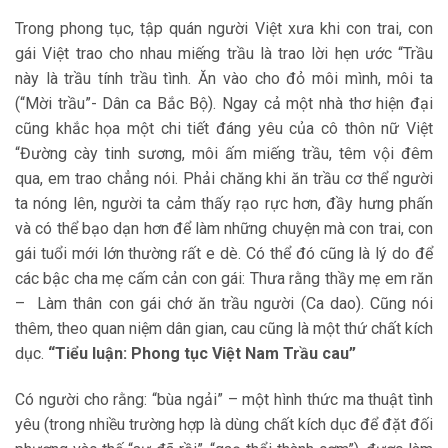
Trong phong tục, tập quán người Việt xưa khi con trai, con
gái Việt trao cho nhau miếng trầu là trao lời hẹn ước “Trầu
này là trầu tính trầu tình. Ăn vào cho đỏ môi mình, môi ta
(“Mời trầu”- Dân ca Bắc Bộ). Ngay cả một nhà thơ hiện đại
cũng khắc họa một chi tiết đáng yêu của cô thôn nữ Việt
“Đường cày tinh sương, môi ấm miếng trầu, têm vội đêm
qua, em trao chẳng nói. Phải chăng khi ăn trầu cơ thể người
ta nóng lên, người ta cảm thấy rạo rực hơn, đầy hưng phấn
và có thể bạo dạn hơn để làm những chuyện mà con trai, con
gái tuổi mới lớn thường rất e dè. Có thể đó cũng là lý do để
các bậc cha mẹ cấm cản con gái: Thưa rằng thầy mẹ em răn
– Làm thân con gái chớ ăn trầu người (Ca dao). Cũng nói
thêm, theo quan niệm dân gian, cau cũng là một thứ chất kích
dục.
“Tiểu luận: Phong tục Việt Nam Trầu cau”
Có người cho rằng: “bùa ngải” – một hình thức ma thuật tình
yêu (trong nhiều trường hợp là dùng chất kích dục để đặt đối