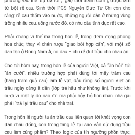
phương vào thế “sự đã rồi”, “gaọ thổi thành cơm”), được làm
từ bột rễ cau. Sinh thời PGS Nguyễn Đức Từ Chi còn cho
rằng: rễ cau thấm vào nước, những người dân ở những vùng
trồng nhiều cau, uống nước đó, có nhu cầu tình dục rất cao.
Phải chăng vì thế mà trong hôn lễ, trong đêm động phòng
hoa chúc, thay vì chén rượu “giao bôi hợp cẩn”, với một số
dân tộc ở Đông Nam Á, cô dâu – chú rể đút trầu cho nhau ăn.
Cho tới hôm nay, trong hôn lễ của người Việt, cả “ăn hỏi” tới
“ăn cưới”, nhiều trường hợp phải dùng tới mấy trăm cau
(hàng trăm quả cau) làm lễ vật, dẫu rằng số người Việt ăn
trầu ngày càng ít dần (lớp trẻ hầu như không ăn). Trước khi
cưới vì một lý do nào đó mà phải hủy bỏ hôn nhân, nhà gái
phải “trả lại trầu cau” cho nhà trai.
Trong hôn lễ người ta ăn trầu cau liên quan tới khát vọng con
đàn cháu đống, còn trong tang lễ, tại sao vẫn sử dụng trầu
cau làm cúng phẩm? Theo logic của tín ngưỡng phồn thực,