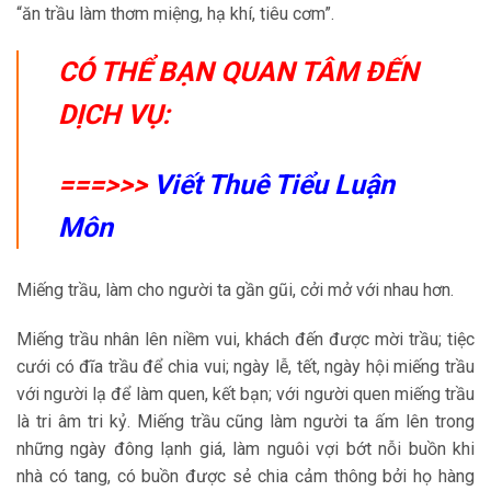
“ăn trầu làm thơm miệng, hạ khí, tiêu cơm”.
CÓ THỂ BẠN QUAN TÂM ĐẾN
DỊCH VỤ:
===>>>
Viết Thuê Tiểu Luận
Môn
Miếng trầu, làm cho người ta gần gũi, cởi mở với nhau hơn.
Miếng trầu nhân lên niềm vui, khách đến được mời trầu; tiệc
cưới có đĩa trầu để chia vui; ngày lễ, tết, ngày hội miếng trầu
với người lạ để làm quen, kết bạn; với người quen miếng trầu
là tri âm tri kỷ. Miếng trầu cũng làm người ta ấm lên trong
những ngày đông lạnh giá, làm nguôi vợi bớt nỗi buồn khi
nhà có tang, có buồn được sẻ chia cảm thông bởi họ hàng