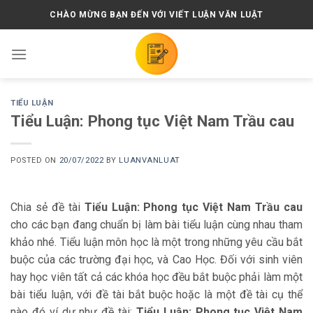
Skip
CHÀO MỪNG BẠN ĐẾN VỚI VIẾT LUẬN VĂN LUẬT
to
content
TIỂU LUẬN
Tiểu Luận: Phong tục Việt Nam Trầu cau
POSTED ON
20/07/2022
BY
LUANVANLUAT
Chia sẻ đề tài
Tiểu Luận: Phong tục Việt Nam Trầu cau
cho các bạn đang chuẩn bị làm bài tiểu luận cùng nhau tham
khảo nhé. Tiểu luận môn học là một trong những yêu cầu bắt
buộc của các trường đại học, và Cao Học. Đối với sinh viên
hay học viên tất cả các khóa học đều bắt buộc phải làm một
bài tiểu luận, với đề tài bắt buộc hoặc là một đề tài cụ thể
nào đó ví dư như đề tài:
Tiểu Luận: Phong tục Việt Nam