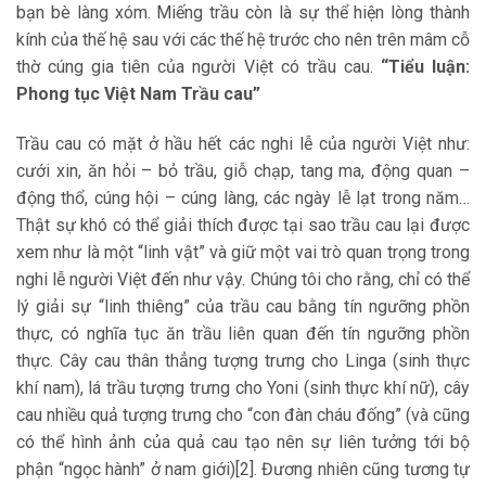
bạn bè làng xóm. Miếng trầu còn là sự thể hiện lòng thành
kính của thế hệ sau với các thế hệ trước cho nên trên mâm cỗ
thờ cúng gia tiên của người Việt có trầu cau.
“Tiểu luận:
Phong tục Việt Nam Trầu cau”
Trầu cau có mặt ở hầu hết các nghi lễ của người Việt như:
cưới xin, ăn hỏi – bỏ trầu, giỗ chạp, tang ma, động quan –
động thổ, cúng hội – cúng làng, các ngày lễ lạt trong năm…
Thật sự khó có thể giải thích được tại sao trầu cau lại được
xem như là một “linh vật” và giữ một vai trò quan trọng trong
nghi lễ người Việt đến như vậy. Chúng tôi cho rằng, chỉ có thể
lý giải sự “linh thiêng” của trầu cau bằng tín ngưỡng phồn
thực, có nghĩa tục ăn trầu liên quan đến tín ngưỡng phồn
thực. Cây cau thân thẳng tượng trưng cho Linga (sinh thực
khí nam), lá trầu tượng trưng cho Yoni (sinh thực khí nữ), cây
cau nhiều quả tượng trưng cho “con đàn cháu đống” (và cũng
có thể hình ảnh của quả cau tạo nên sự liên tưởng tới bộ
phận “ngọc hành” ở nam giới)[2]. Đương nhiên cũng tương tự