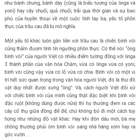
như bánh chưng, bánh dày (cũng là biểu tượng của linga và
yoni) hay cây chuối, quả chuối, trãi qua thời gian và sự bao
phủ của huyền thoại về một cuộc tình tay ba, yếu tố phồn
thực của trầu cau đã bị mờ nghĩa.
Một yếu tố khác luôn gắn liền với trầu cau là chiếc bình vôi
cũng thấm đượm tính tín ngưỡng phồn thực. Có thể nói: “ông
bình vôi” của người Việt có nhiều điểm tường đồng với linga
3 thành phần của văn hóa Chăm, vừa có linga vừa có yoni,
bình vôi cũng vậy vừa có lỗ vừa có chìa. Bình vôi có một vị
trí hết sức quan trọng trong văn hóa người Việt, đó là thứ đồ
vật duy nhất được xưng “ông”. Và, cách người Việt đối xử
với chiếc bình vôi của mình cũng thật đặc biệt: khi bình vôi
đặc ruột (không dùng được nữa) thì họ thường đem ra các
cây cổ thụ giữa đồng để để, chứ không bỏ đi một cách tùy
hứng như những đồ vật khác. Hay khi đón dâu mới, bà mẹ
chồng thường phải ôm bình vôi sang nhà hàng xóm hay ra
góc vườn …