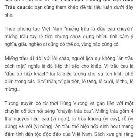
Trầu cau
các bạn cùng tham khảo đề tài tiểu luận dưới đây
nhé.
Theo phong tục Việt Nam “miếng trầu là đầu câu chuyện”
miếng trầu tuy rẻ tiền nhưng chứa đựng nhiều tình cảm ý
nghĩa, giầu nghèo ai cũng có thể có, vùng nào cũng có.
Miếng trầu đi đôi với lời chào, người lịch sự không “ăn trầu
cách mặt” nghĩa là đã tiếp thì tiếp cho khắp. Vì trầu cau là
“đầu trò tiếp khách” lại là biểu tượng cho sự tôn kính, phổ
biến trong các lễ tế thần, tế gia tiên, lễ tang, lễ cưới, lễ thọ, lễ
mừng…
Tương truyền có từ thời Hùng Vương và gắn liền với một
chuyện cổ tích nổi tiếng “chuyện trầu cau”. Miếng trầu gồm 4
thứ nguyên liệu: cau (vị ngọt), lá trầu không (vị cay), rễ (vị
đắng) và vôi (vị nồng). Ăn trầu thể hiện nếp sinh hoạt mang
đậm tính dân tộc độc đáo của Việt Nam. Sách xưa ghi rằng