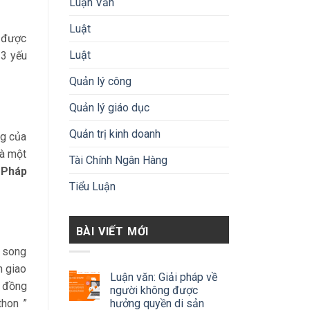
Luận Văn
Luật
ể được
Luật
 3 yếu
Quản lý công
Quản lý giáo dục
Quản trị kinh doanh
ng của
là một
Tài Chính Ngân Hàng
: Pháp
Tiểu Luận
BÀI VIẾT MỚI
 song
n giao
Luận văn: Giải pháp về
p đồng
người không được
hưởng quyền di sản
thon ”