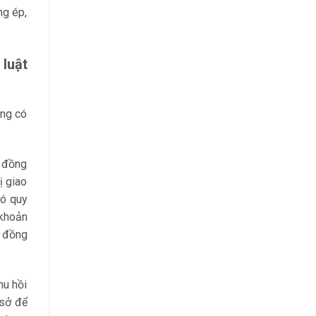
ng ép,
 luật
ông có
p đồng
ị giao
có quy
 khoản
p đồng
hu hồi
 sở để