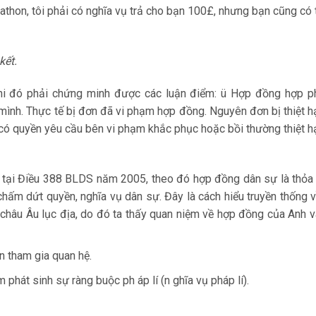
thon, tôi phải có nghĩa vụ trả cho bạn 100£, nhưng bạn cũng có 
kết.
hi đó phải chứng minh được các luận điểm: ü Hợp đồng hợp p
nh. Thực tế bị đơn đã vi phạm hợp đồng. Nguyên đơn bị thiệt hạ
có quyền yêu cầu bên vi phạm khắc phục hoặc bồi thường thiệt h
 tại Điều 388 BLDS năm 2005, theo đó hợp đồng dân sự là thỏa
 chấm dứt quyền, nghĩa vụ dân sự. Đây là cách hiểu truyền thống 
châu Âu lục địa, do đó ta thấy quan niệm về hợp đồng của Anh v
n tham gia quan hệ.
phát sinh sự ràng buộc ph áp lí (n ghĩa vụ pháp lí).