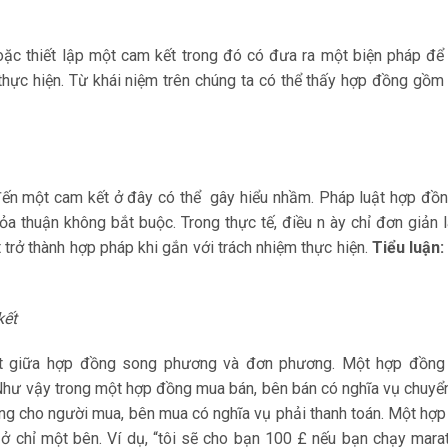
oặc thiết lập một cam kết trong đó có đưa ra một biện pháp đ
thực hiện. Từ khái niệm trên chúng ta có thể thấy hợp đồng gồm
 đến một cam kết ở đây có thể gây hiểu nhầm. Pháp luật hợp đồ
a thuận không bắt buộc. Trong thực tế, điều n ày chỉ đơn giản 
 trở thành hợp pháp khi gắn với trách nhiệm thực hiện.
Tiểu luận
kết
iệt giữa hợp đồng song phương và đơn phương. Một hợp đồng
 Như vậy trong một hợp đồng mua bán, bên bán có nghĩa vụ chuyể
ồng cho người mua, bên mua có nghĩa vụ phải thanh toán. Một hợ
 ở chỉ một bên. Ví dụ, “tôi sẽ cho bạn 100 £ nếu bạn chạy mara