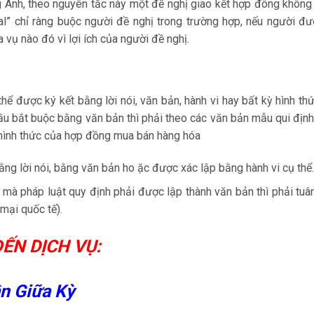
g Anh, theo nguyên tắc này một đề nghị giao kết hợp đông khôn
al” chỉ ràng buộc người đề nghị trong trường hợp, nếu người đ
 vụ nào đó vì lợi ích của người đề nghị.
ể được ký kết bằng lời nói, văn bản, hành vi hay bất kỳ hình th
ầu bắt buộc bằng văn bản thì phải theo các văn bản mẫu qui định
hình thức của hợp đồng mua bán hàng hóa
g lời nói, bằng văn bản ho ặc được xác lập bằng hành vi cụ thể.
mà pháp luật quy định phải được lập thành văn bản thì phải tuâ
mại quốc tế).
ẾN DỊCH VỤ:
ận Giữa Kỳ