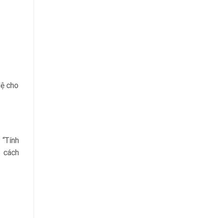
lệ cho
 “Tính
3 cách