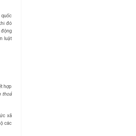
c quốc
khi đó
t động
n luật
ết hợp
n thoả
đức xã
hộ các