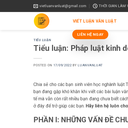
Skip
vietluanvanluat@gmail.com
THỜI GIAN LÀM VI
to
content
VIẾT LUẬN VĂN LUẬT
LIÊN HỆ NGAY
TIỂU LUẬN
Tiểu luận: Pháp luật kinh 
POSTED ON
17/09/2022
BY
LUANVANLUAT
Chia sẻ cho các bạn sinh viên học nghành luật T
bạn đang gặp khó khăn khi viết các bài luận văn
tế mà vẫn còn rất nhiều bạn đang chưa biết cách 
ở đây để trở giúp các bạn.
Hãy liên hệ luôn ch
PHẦN I: NHỮNG VẤN ĐỀ CH