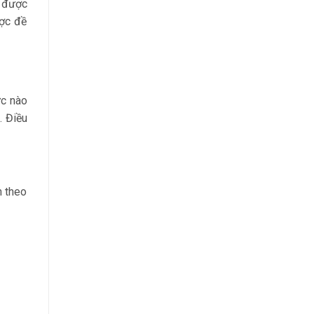
g được
ược đề
ức nào
. Điều
n theo