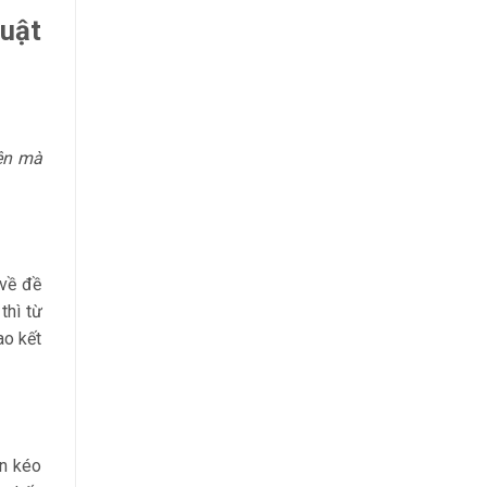
uật
ên mà
 về đề
thì từ
ao kết
án kéo