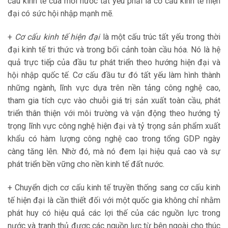
cấu kinh tế của mỗi nước tất yếu phải là cơ cấu kinh tế hiện
đại có sức hội nhập mạnh mẽ.
+
Cơ cấu kinh tế hiện đại
là một cấu trúc tất yếu trong thời
đại kinh tế tri thức và trong bối cảnh toàn cầu hóa. Nó là hệ
quả trực tiếp của đầu tư phát triển theo hướng hiện đại và
hội nhập quốc tế. Cơ cấu đầu tư đó tất yếu làm hình thành
những ngành, lĩnh vực dựa trên nền tảng công nghệ cao,
tham gia tích cực vào chuỗi giá trị sản xuất toàn cầu, phát
triển thân thiện với môi trường và vận động theo hướng tỷ
trọng lĩnh vực công nghệ hiện đại và tỷ trọng sản phẩm xuất
khẩu có hàm lượng công nghệ cao trong tổng GDP ngày
càng tăng lên. Nhờ đó, mà nó đem lại hiệu quả cao và sự
phát triển bền vững cho nền kinh tế đất nước.
+ Chuyển dịch cơ cấu kinh tế truyền thống sang cơ cấu kinh
tế hiện đại là cần thiết đối với một quốc gia không chỉ nhằm
phát huy có hiệu quả các lợi thế của các nguồn lực trong
nước và tranh thủ được các nguồn lực từ bên ngoài cho thúc