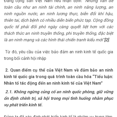
Đảng cộng sản Việt Nam nêu nhận định: “
Những vấn đề
toàn cầu như an ninh tài chính, an ninh năng lượng, an
ninh nguồn nước, an ninh lương thực, biễn đổi khí hậu,
thiên tai, dịch bệnh có nhiều diễn biến phức tạp. Cộng đồng
quốc tế phải đối phó ngày càng quyết liệt hơn với các
thách thức an ninh truyền thống, phi truyền thống, đặc biệt
là an ninh mạng và các hình thái chiến tranh kiểu mới”
[2]
.
Từ đó, yêu cầu của việc bảo đảm an ninh kinh tế quốc gia
trong bối cảnh hội nhập
2. Quan điểm cụ thể của Việt Nam về đảm bảo an ninh
kinh tế quốc gia trong quá trình toàn cầu hóa
“Tiểu luận:
Nhân tố tác động đến an ninh kinh tế của Việt Nam”
2.1. Không ngừng củng cố an ninh quốc phòng, giữ vững
ổn định chính trị, xã hội trong mọi tình huống nhằm phục
vụ phát triển kinh tế.
Đảng ta đã xác định phát triển kinh tế là nhiệm vụ trung tâm,