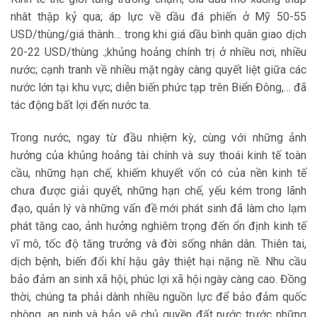
nhât thập kỷ qua; áp lực về dầu đá phiến ở Mỹ 50-55
USD/thùng/giá thành… trong khi giá dầu bình quân giao dịch
20-22 USD/thùng .;khủng hoảng chính trị ở nhiều nơi, nhiều
nước; cạnh tranh về nhiều mặt ngày càng quyết liệt giữa các
nước lớn tại khu vực; diễn biến phức tạp trên Biển Đông,… đã
tác động bất lợi đến nước ta.
Trong nước, ngay từ đầu nhiệm kỳ, cùng với những ảnh
hưởng của khủng hoảng tài chính và suy thoái kinh tế toàn
cầu, những hạn chế, khiếm khuyết vốn có của nền kinh tế
chưa được giải quyết, những hạn chế, yếu kém trong lãnh
đạo, quản lý và những vấn đề mới phát sinh đã làm cho lạm
phát tăng cao, ảnh hưởng nghiêm trọng đến ổn định kinh tế
vĩ mô, tốc độ tăng trưởng và đời sống nhân dân. Thiên tai,
dịch bệnh, biến đổi khí hậu gây thiệt hại nặng nề. Nhu cầu
bảo đảm an sinh xã hội, phúc lợi xã hội ngày càng cao. Đồng
thời, chúng ta phải dành nhiều nguồn lực để bảo đảm quốc
phòng, an ninh và bảo vệ chủ quyền đất nước trước những