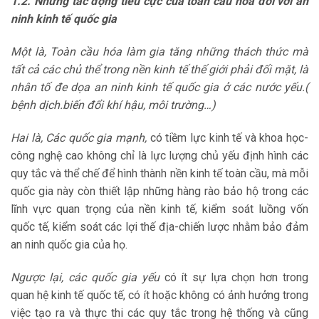
1.2. Những tác động tiêu cực của toàn cầu hóa đối với an
ninh kinh tế quốc gia
Một là, Toàn cầu hóa làm gia tăng những thách thức mà
tất cả các chủ thể trong nền kinh tế thế giới phải đối mặt, là
nhân tố đe dọa an ninh kinh tế quốc gia ở các nước yếu.(
bệnh dịch.biến đổi khí hậu, môi trường…)
Hai là, Các quốc gia mạnh,
có tiềm lực kinh tế và khoa học-
công nghệ cao không chỉ là lực lượng chủ yếu định hình các
quy tắc và thể chế để hình thành nền kinh tế toàn cầu, mà mỗi
quốc gia này còn thiết lập những hàng rào bảo hộ trong các
lĩnh vực quan trọng của nền kinh tế, kiểm soát luồng vốn
quốc tế, kiểm soát các lợi thế địa-chiến lược nhằm bảo đảm
an ninh quốc gia của họ.
Ngược lại, các quốc gia yếu
có ít sự lựa chọn hơn trong
quan hệ kinh tế quốc tế, có ít hoặc không có ảnh hưởng trong
việc tạo ra và thực thi các quy tắc trong hệ thống và cũng