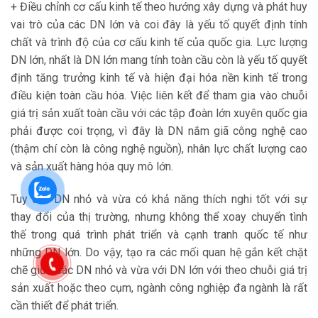
+ Điều chỉnh cơ cấu kinh tế theo hướng xây dựng và phát huy
vai trò của các DN lớn và coi đây là yếu tố quyết định tính
chất và trình độ của cơ cấu kinh tế của quốc gia. Lực lượng
DN lớn, nhất là DN lớn mang tính toàn cầu còn là yếu tố quyết
định tăng trưởng kinh tế và hiện đại hóa nền kinh tế trong
điều kiện toàn cầu hóa. Việc liên kết để tham gia vào chuỗi
giá trị sản xuất toàn cầu với các tập đoàn lớn xuyên quốc gia
phải được coi trọng, vì đây là DN nắm giã công nghệ cao
(thậm chí còn là công nghệ nguồn), nhân lực chất lượng cao
và sản xuất hàng hóa quy mô lớn.
Tuy các DN nhỏ và vừa có khả năng thích nghi tốt với sự
thay đổi của thị trường, nhưng không thể xoay chuyển tình
thế trong quá trình phát triển và cạnh tranh quốc tế như
những DN lớn. Do vậy, tạo ra các mối quan hệ gắn kết chặt
chẽ giữa các DN nhỏ và vừa với DN lớn với theo chuỗi giá trị
sản xuất hoặc theo cụm, ngành công nghiệp đa ngành là rất
cần thiết để phát triển.