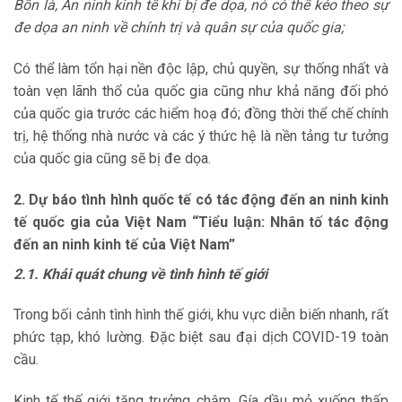
Bốn là, An ninh kinh tế khi bị đe dọa, nó có thể kéo theo sự
đe dọa an ninh về chính trị và quân sự của quốc gia;
Có thể làm tổn hại nền độc lập, chủ quyền, sự thống nhất và
toàn vẹn lãnh thổ của quốc gia cũng như khả năng đối phó
của quốc gia trước các hiểm hoạ đó; đồng thời thể chế chính
trị, hệ thống nhà nước và các ý thức hệ là nền tảng tư tưởng
của quốc gia cũng sẽ bị đe dọa.
2. Dự báo tình hình quốc tế có tác động đến an ninh kinh
tế quốc gia của Việt Nam
“Tiểu luận: Nhân tố tác động
đến an ninh kinh tế của Việt Nam”
2.1. Khái quát chung về tình hình tế giới
Trong bối cảnh tình hình thế giới, khu vực diễn biến nhanh, rất
phức tạp, khó lường. Đặc biệt sau đại dịch COVID-19 toàn
cầu.
Kinh tế thế giới tăng trưởng chậm, Gía dầu mỏ xuống thấp