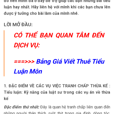
đó nên mình đã ở đây để trợ giúp các bạn những bài tiểu
luận hay nhất. Hãy liên hệ với mình khi các bạn chưa lên
được ý tưởng cho bài làm của mình nhé.
LỜI MỞ ĐẦU:
CÓ THỂ BẠN QUAN TÂM ĐẾN
DỊCH VỤ:
===>>>
Bảng Giá Viết Thuê Tiểu
Luận Môn
1. ĐẶC ĐIỂM VỀ CÁC VỤ VIỆC TRANH CHẤP THỪA KẾ :
Tiểu luận: Kỹ năng của luật sư trong các vụ án về thừa
kế
Đặc điểm thứ nhất:
Đây là quan hệ tranh chấp liên quan đến
những người thân thích, ruột thịt trong gia đình, dòng tộc.