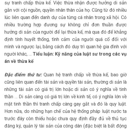
sự tranh chấp thừa kế. Việc thừa nhận được hưởng di sản
gắn với cội nguồn, quyền nhân thân của họ. Cũng từ đó nhiều
lúc liên quan đến danh dự của từng cá nhân trong xã hội. Có
nhiều trường hợp đương sự không chỉ đơn thuần được
hưởng di sản của người để lại thừa kế, mà qua đó để khẳng
định tính huyết thống, tình cảm của người quá cố đối với
mình và ngược lại, bằng cách đó duy trì quan hệ gia đình với
người khác, …
Tiểu luận: Kỹ năng của luật sư trong các vụ
án về thừa kế
Đặc điểm thứ tư:
Quan hệ tranh chấp về thừa kế, bao giờ
cũng liên quan đến tài sản và quyền tài sản, thường di sản là
những tài sản có giá trị lớn hoặc di sản có ý nghĩa về tinh
thần … Di sản càng có giá trị lớn về kinh tế, có ý nghĩa lớn về
mặt tinh thần thì tranh chấp càng gay gắt và đó là quy luật.
Hơn nữa, do những hạn chế của hệ thống pháp luật nước ta
trước đây còn thiếu hoặc chưa quy định đầy đủ về thủ tục
đăng ký, quản lý tài sản của công dân (đặc biệt là bất động