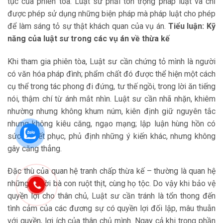
tục của phiên tòa. Luật sư phải tôn trọng pháp luật và chỉ
được phép sử dụng những biện pháp mà pháp luật cho phép
để làm sáng tỏ sự thật khách quan của vụ án.
Tiểu luận: Kỹ
năng của luật sư trong các vụ án về thừa kế
Khi tham gia phiên tòa, Luật sư cần chứng tỏ mình là người
có văn hóa pháp đình; phẩm chất đó được thể hiện một cách
cụ thể trong tác phong đi đứng, tư thế ngồi, trong lời ăn tiếng
nói, thậm chí từ ánh mắt nhìn. Luật sư cần nhã nhặn, khiêm
nhường nhưng không khum núm, kiên định giữ nguyên tắc
nhưng không kiêu căng, ngạo mạng; lập luận hùng hồn có
sức thuyết phục, phủ định những ý kiến khác, nhưng không
gây căng thẳng.
Đặc thù của quan hệ tranh chấp thừa kế – thường là quan hệ
những người bà con ruột thịt, cùng họ tộc. Do vậy khi bảo vệ
quyền lợi cho thân chủ, Luật sư cần tránh là tổn thong đến
tình cảm của các đương sự có quyền lợi đối lập, mâu thuẫn
với quyền, lợi ích của thân chủ mình. Ngay cả khi trong phần