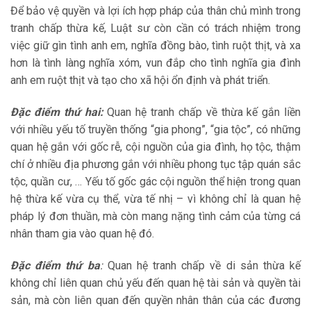
Để bảo vệ quyền và lợi ích hợp pháp của thân chủ mình trong
tranh chấp thừa kế, Luật sư còn cần có trách nhiệm trong
việc giữ gìn tình anh em, nghĩa đồng bào, tình ruột thịt, và xa
hơn là tình làng nghĩa xóm, vun đắp cho tình nghĩa gia đình
anh em ruột thịt và tạo cho xã hội ổn định và phát triển.
Đặc điểm thứ hai:
Quan hệ tranh chấp về thừa kế gắn liền
với nhiều yếu tố truyền thống “gia phong”, “gia tộc”, có những
quan hệ gắn với gốc rễ, cội nguồn của gia đình, họ tộc, thậm
chí ở nhiều địa phương gắn với nhiều phong tục tập quán sắc
tộc, quần cư, … Yếu tố gốc gác cội nguồn thể hiện trong quan
hệ thừa kế vừa cụ thể, vừa tế nhị – vì không chỉ là quan hệ
pháp lý đơn thuần, mà còn mang nặng tình cảm của từng cá
nhân tham gia vào quan hệ đó.
Đặc điểm thứ ba
:
Quan hệ tranh chấp về di sản thừa kế
không chỉ liên quan chủ yếu đến quan hệ tài sản và quyền tài
sản, mà còn liên quan đến quyền nhân thân của các đương