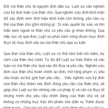
Đối với thân chủ là nguyên đơn dân sự, Luật sư cần nghiên
cứu kỹ đơn kiện của thân chủ. Qua nghiên cứu đơn khởi kiện
để xác định xem thời hiệu khởi kiện còn không, yêu cầu cụ
thể của thân chủ gồm những gì : Di sản, quyền tài sản, và tìm
hiểu xem ngoài ra thân chủ có yêu cầu gì khác không. Qua
tiếp xúc và qua đơn, Luật sư phải nắm vững được mục đích
thực tế, mục đích xâu xa của thân chủ qua vụ kiện.
Qua đơn của thân chủ, Luật sư có thể nắm bắt nỗi niềm, dự
cảm của thân chủ mình. Từ đó để Luật sư hiểu thêm về các
luận cứ mà thân chủ dựa vào đó đưa ra yêu cầu. Nghiên cứu
đơn của thân chủ hoàn chỉnh lại đơn, mở rộng phạm vi, yêu
cầu hoặc sơ bộ giới hạn yêu cầu … Việc nghiên cứu kỹ đơn
của thân chủ nhằm xác định đúng yêu cầu của thân chủ, sẽ
giúp cho Luật sư tìm những căn cứ pháp lý và căn cứ thực tế
chứng minh cho yêu cầu chính đáng của thân chủ và sẽ
không có những trục trặc khi phiên tòa diễn ra. Tránh được
trình trạng : “ông nói gà, bà nói vịt”, giữa thân chủ và Luật sư.