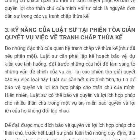
chứng cứ khách quan đó mới đủ sức thuyết phục và bảo vệ
quyền lợi cho thân chủ của mình với tư cách là nguyên đơn
dân sự trong các vụ tranh chấp thừa kế.
3. KỸ NĂNG CỦA LUẬT SƯ TẠI PHIÊN TÒA GIẢN
QUYẾT VỤ VIỆC VỀ
TRANH CHẤP THỪA KẾ
Do những đặc thù của quan hệ tranh chấp về thừa kế (như đã
nêu phần một), Luật sư cần phải lập kế hoạch bảo vệ, dự
kiến các tình huống, đặt trước những câu hỏi để làm sáng tỏ
những vấn đề chính của vụ án. Tại các phiên tòa giải quyết
các vụ việc loại này Luật sư cần hết sức bình tĩnh, tự tin để
bảo vệ quyền và lợi ích hợp pháp cho thân chủ của mình.
Hiển nhiên, Luật sư có thể bảo vệ quyền và lợi ích hợp pháp
cho nhiều thân chủ trong một vụ án, miễn sao quyền và lợi
ích của họ không đối lập nhau.
Để đạt được mục đích bảo vệ quyền và lợi ích hợp pháp cho
thân chủ, trước hết Luật sư phải tuân thủ những quy định, thủ