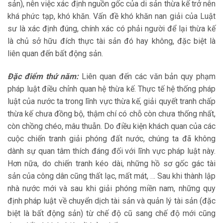
sản), nên việc xác định nguồn gốc của di sản thừa kế trở nên
khá phức tạp, khó khăn. Vấn đề khó khăn nan giải của Luật
sư là xác định đúng, chính xác có phải người để lại thừa kế
là chủ sở hữu đích thực tài sản đó hay không, đặc biệt là
liên quan đến bất động sản.
Đặc điểm thứ năm:
Liên quan đến các văn bản quy phạm
pháp luật điều chỉnh quan hệ thừa kế. Thực tế hệ thống pháp
luật của nước ta trong lĩnh vực thừa kế, giải quyết tranh chấp
thừa kế chưa đồng bộ, thậm chí có chỗ còn chưa thống nhất,
còn chồng chéo, mâu thuẫn. Do điều kiện khách quan của các
cuộc chiến tranh giải phóng đất nước, chúng ta đã không
dành sự quan tâm thích đáng đối với lĩnh vực pháp luật này.
Hơn nữa, do chiến tranh kéo dài, những hồ sơ gốc gác tài
sản của công dân cũng thất lạc, mất mát, … Sau khi thành lập
nhà nước mới và sau khi giải phóng miền nam, những quy
định pháp luật về chuyển dịch tài sản và quản lý tài sản (đặc
biệt là bất động sản) từ chế độ cũ sang chế độ mới cũng