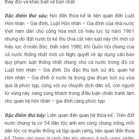
thay đổi và khác biệt về bản chất.
Đặc điểm thứ sáu:
Nói đến thừa kế là liên quan đến Luật
Hôn nhân – Gia đình, Luật Hôn nhân – Gia đình của nhà nước
Việt nam dân chủ cộng hòa mới có hiệu lực từ năm 1961
nhưng do đất nước bị kẻ thù chia cắt nên luật này chỉ mới có
hiệu lực ở miền Bắc. Đến năm 1980, khi Quốc hội chung của
cả nước thống nhất mới có Nghị quyết về áp dụng văn bản
quy phạm luật thống nhất chung cho cả nước trong đó có
Luật hôn nhân – Gia đình. Do đặc thù lịch sử đó, quan hệ
Hôn nhân – Gia đình ở nước ta trong giai đoạn lịch sử vừa
qua là phức tạp, cùng với sự chuyển dịch dân số, con người
từ vùng này sang vùng khách trong điều kiện chiến tranh làm
cho quan hệ hôn nhân – gia đình càng phức tạp.
Đặc điểm thứ bảy:
Liên quan đến quan hệ thừa kế : Trên đất
nước chúng ta có 54 dân tộc anh em cùng chung sống, mỗi
dân tộc có truyền thống và tập quán riêng, liên quan đến thừa
kế. Thậm chí cùng là một dân tộc nhưng ở mỗi vùng, miền,