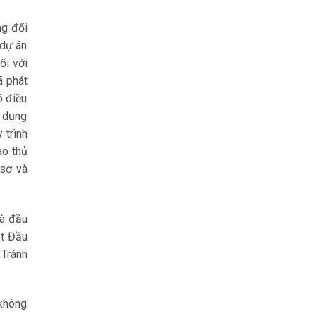
ng đối
 dự án
ối với
ã phát
ó điều
ử dụng
 trình
ào thủ
 sơ và
hà đầu
ật Đầu
 Tránh
 không