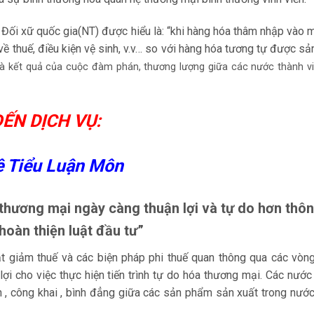
: Đối xữ quốc gia(NT) được hiểu là: “khi hàng hóa thâm nhập vào m
ề thuế, điều kiện vệ sinh, v.v… so với hàng hóa tương tự được sả
là kết quả của cuộc đàm phán, thương lượng giữa các nước thành vi
ẾN DỊCH VỤ:
ê Tiểu Luận Môn
thương mại ngày càng thuận lợi và tự do hơn thô
hoàn thiện luật đầu tư”
cắt giảm thuế và các biện pháp phi thuế quan thông qua các vò
i cho việc thực hiện tiến trình tự do hóa thương mại. Các nước
h , công khai , bình đẳng giữa các sản phẩm sản xuất trong nướ