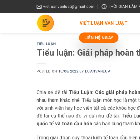
Skip
vietluanvanluat@gmail.com
THỜI GIAN LÀM VI
to
content
VIẾT LUẬN VĂN LUẬT
LIÊN HỆ NGAY
TIỂU LUẬN
Tiểu luận: Giải pháp hoàn t
POSTED ON
10/08/2022
BY
LUANVANLUAT
Chia sẻ đề tài
Tiểu Luận: Các giải pháp hoàn
nhau tham khảo nhé. Tiểu luận môn học là một 
với sinh viên hay học viên tất cả các khóa học đ
đề tài cụ thể nào đó ví dư như đề tài:
Tiểu Lu
quốc tế và toàn cầu hóa
các bạn cùng tham khả
Trong giai đoạn suy thoái kinh tế toàn cầu hiện 