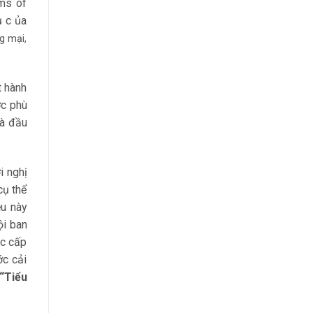
ems of
ụ c ủa
g mại,
t hành
ợc phù
hà đầu
i nghị
cụ thể
ều này
ội ban
ác cấp
ớc cải
“Tiểu