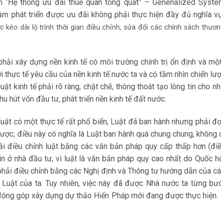
nh “Hệ thống ưu đãi thuế quan tổng quát” – Genenalized Syst
ậm phát triển được ưu đãi không phải thực hiện đầy đủ nghĩa v
 kéo dài lộ trình thời gian điều chỉnh, sửa đổi các chính sách thươn
ải xây dựng nền kinh tế có môi trường chính trị ổn định và mộ
với thực tế yêu cầu của nền kinh tế nước ta và có tầm nhìn chiến lư
 luật kinh tế phải rõ ràng, chặt chẽ, thông thoát tạo lòng tin cho n
hu hút vốn đầu tư, phát triển nền kinh tế đất nước.
luật có một thực tế rất phổ biến, Luật đã ban hành nhưng phải đợ
được; điều này có nghĩa là Luật ban hành quá chung chung, không 
ải điều chỉnh luật bằng các văn bản pháp quy cấp thấp hơn (đi
n ở nhà đầu tư, vì luật là văn bản pháp quy cao nhất do Quốc h
phải điều chỉnh bằng các Nghị định và Thông tư hướng dẫn của c
g Luật của ta. Tuy nhiên, việc này đã được Nhà nước ta từng bư
dân đóng góp xây dựng dự thảo Hiến Pháp mới đang được thực hiện.