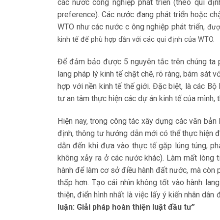
các nước công nghiệp phát triển (theo qui đị
preference). Các nước đang phát triển hoặc ch
WTO như các nước c ông nghiệp phát triển,
được
kinh tế để phù hợp dần với các qui định của WTO.
Để đảm bảo được 5 nguyên tắc trên chúng ta ph
lang pháp lý kinh tế chặt chẽ, rõ ràng, bám sát 
hợp với nền kinh tế thế giới. Đặc biệt, là các Bộ
tư an tâm thực hiện các dự án kinh tế của mình, t
Hiện nay, trong công tác xây dựng các văn bản 
định, thông tư hướng dẫn mới có thể thực hiện 
dẫn đến khi đưa vào thực tế gặp lúng túng, ph
không xảy ra ở các nước khác). Làm mất lòng ti
hành để làm cơ sở điều hành đất nước, mà còn 
thấp hơn. Tạo cái nhìn không tốt vào hành lan
thiện, điển hình nhất là việc lấy ý kiến nhân 
luận: Giải pháp hoàn thiện luật đầu tư”