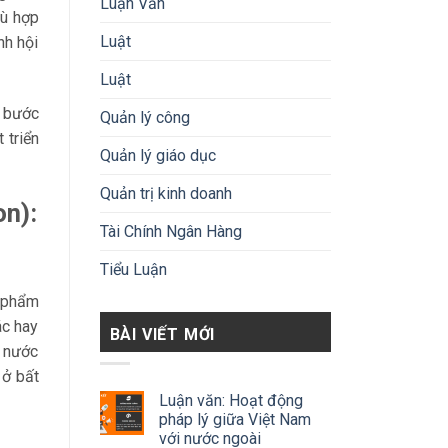
Luận Văn
hù hợp
Luật
nh hội
Luật
g bước
Quản lý công
 triển
Quản lý giáo dục
Quản trị kinh doanh
on):
Tài Chính Ngân Hàng
Tiểu Luận
n phẩm
ác hay
BÀI VIẾT MỚI
c nước
 ở bất
Luận văn: Hoạt động
pháp lý giữa Việt Nam
với nước ngoài