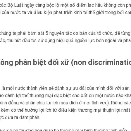
a các Bộ Luật ngày càng bộc lộ một số điểm lạc hầu không còn p
i của nước ta và điều kiện phát triển kinh tế thế giới trong bối cả
 chúng ta phải bám sát 5 nguyên tắc cơ bản của tổ chức, để từn
ắc, thu hút đầu tư, sử dụng hiệu quả nguồn lực bên ngoài và phát
ông phân biệt đối xữ (non discriminati
h là mỗi nước thành viên sẽ dành sự ưu đãi của mình đối với sả
ào dành lợi thế thương mại đặc biệt cho bất cứ một nước nào kh
bình đẳng và phân chia lợi ích mậu dịch ở mọi lĩnh vực). Riêng cá
 kém có thể hưởng lợi ích từ điều kiện thương mại thuận lợi nhất
ược đưa ra đàm phán.
là sự bình thường hóa quan hệ thương mại bình thường vĩnh viễn.