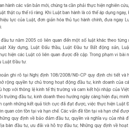
ban hành các văn bản mới, chúng ta cần phải thực hiện nghiên cứu
luật thật cụ thể rỏ ràng. Khi Luật ban hành là có thể áp dụng ngay,
 hiệu lực của Luật, đơn giản hóa thủ tục hành chính, đưa ngay L
i.
t đầu tư năm 2005 có liên quan đến một số luật khác theo từng
uật Xây dựng, Luật Đấu thầu, Luật Đầu tư Bất động sản, Luậ
hực hiện các Luật có liên quan được đề cập. Trong phạm vi bài 
u Luật Đầu tư.
hoản ghi rõ tại Nghị định 108/2008/NĐ-CP quy định chi tiết và
mở rộng quyền tự chủ trong hoạt động đầu tư, kinh doanh của c
 hợp với thông lệ kinh tế thị trường và cam kết hội nhập của Việ
ôi trường đầu tư, kinh doanh theo hướng ngày càng hiện đại, min
ên cạnh những kết quả tích cực đã đạt được, việc thực hiện Luật 
ên quan còn tồn tại và hạn chế. Các vấn đề tồn tại và hạn chế đư
Những quy định về bảo đảm đầu tư, quyền và nghĩa vụ của nhà đ
địa bàn đầu tư, ưu đãi và hỗ trợ đầu tư; Những quy định về hoạ