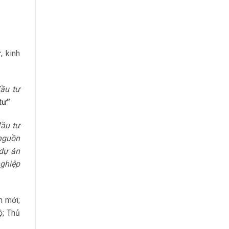
, kinh
đầu tư
 tư”
đầu tư
 nguồn
 dự án
ghiệp
n mới;
ộ; Thủ