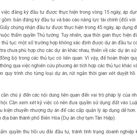
, việc đăng ký đầu tư được thực hiện trong vòng 15 ngày, áp dụ
ơ gồm: bản đăng ký đầu tư và báo cáo năng lực tài chính (đối với
p Giấy chứng nhận đầu tư được thực hiện trong 45 ngày, áp dụng đ
thuộc thẩm quyền Thủ tướng. Tuy nhiên, qua thời gian thực hiện đ
 thủ tục: một số trường hợp không xác định được dự án đầu tư c
 tra chưa phù hợp cho các dự án khác nhau, thiên về các dự án s
ồng bộ trong các thủ tục có liên quan. Vì vậy, để hoàn thiện quy
 thông qua việc nghiên cứu phương án tích hợp các thủ tục khác v
ện quy trình cho từng loại dự án, rút ngắn thời gian xét duyệt hồ
cần chú ý đến các nội dung liên quan đến vai trò pháp lý của n
 xã hội. Cần xem xét kỹ việc có nên đưa quyền sử dụng đất vào Lu
điều kiện chuyển nhượng dự án để các cấp quản lý áp dụng dễ hơn.
n địa bàn thành phố Biên Hòa (Dự án chợ tạm Tân Hiệp).
ẩm quyền thu hồi ưu đãi đầu tư, tránh tình trạng doanh nghiệp