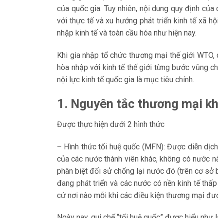
của quốc gia. Tuy nhiên, nội dung quy định củ
với thực tế và xu hướng phát triển kinh tế xã hộ
nhập kinh tế và toàn cầu hóa như hiện nay.
Khi gia nhập tổ chức thương mại thế giới WTO,
hòa nhập với kinh tế thế giới từng bước vũng ch
nội lực kinh tế quốc gia là mục tiêu chính.
1. Nguyên tắc thương mại kh
Được thực hiện dưới 2 hình thức
– Hình thức tối huệ quốc (MFN): Được diễn dịc
của các nước thành viên khác, không có nước n
phân biệt đối sử chống lại nước đó (trên cơ sở 
đang phát triển và các nước có nền kinh tế thấp
cứ nơi nào mỗi khi các điều kiện thương mại đ
Ngày nay, qui chế “tối huệ quốc” được hiểu như 