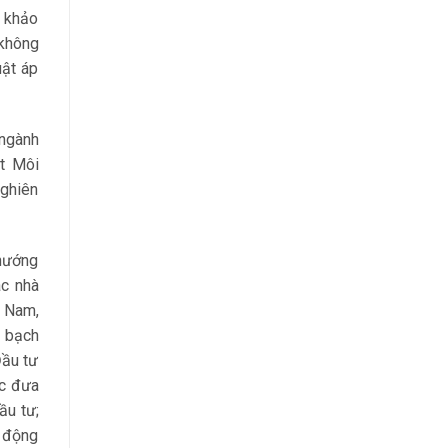
, khảo
 không
uật áp
 ngành
t Môi
nghiên
 hướng
ác nhà
t Nam,
h bạch
Đầu tư
ợc đưa
ầu tư;
t động