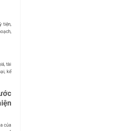
 tiện,
hoạch,
á, tài
ại, kể
ước
hiện
ịa của