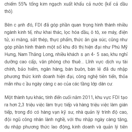
chiếm 55% tổng kim ngạch xuất khẩu cả nước (kể cả dầu
thô).
Bên c ạnh đó, FDI đã góp phần quan trọng hình thành nhiều
ngành kinh tế, như khai thác, lọc hóa dầu, ô tô, xe máy, điện
tử, xi măng, sắt thép, thực phẩm, thức ăn gia súc; cũng như
góp phần hình thành một số khu đô thị hiện đại như Phú Mỹ
Hưng, Nam Thăng Long, nhiều khách s ạn 4- 5 sao, khu nghỉ
dưỡng cao cấp, văn phòng cho thuê… Lĩnh vực dịch vụ tài
chính, bảo hiểm, ngân hàng, bán buôn, bán lẻ đã du nhập
phương thức kinh doanh hiện đại, công nghệ tiên tiến, thỏa
mãn nhu c ầu ngày càng c ao của các tầng lớp dân cư.
Một thành tựu khác, tính đến cuối năm 2011, khu vực FDI tạo
ra hơn 2,3 triệu việc làm trực tiếp và hàng triệu việc làm gián
tiếp, trong đó có hàng vạn kỹ sư, nhà quản lý trình độ cao,
đội ngũ công nhân lành nghề, với thu nhập ngày càng tăng,
du nhập phương thức lao động, kinh doanh và quản lý tiên