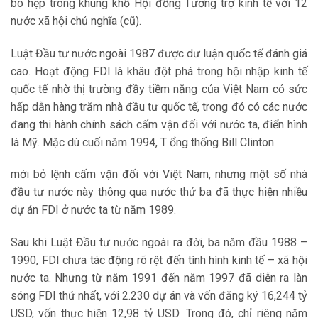
bó hẹp trong khung khổ Hội đồng Tương trợ kinh tế với 12
nước xã hội chủ nghĩa (cũ).
Luật Đầu tư nước ngoài 1987 được dư luận quốc tế đánh giá
cao. Hoạt động FDI là khâu đột phá trong hội nhập kinh tế
quốc tế nhờ thị trường đầy tiềm năng của Việt Nam có sức
hấp dẫn hàng trăm nhà đầu tư quốc tế, trong đó có các nước
đang thi hành chính sách cấm vận đối với nước ta, điển hình
là Mỹ. Mặc dù cuối năm 1994, T ổng thống Bill Clinton
mới bỏ lệnh cấm vận đối với Việt Nam, nhưng một số nhà
đầu tư nước này thông qua nước thứ ba đã thực hiện nhiều
dự án FDI ở nước ta từ năm 1989.
Sau khi Luật Đầu tư nước ngoài ra đời, ba năm đầu 1988 –
1990, FDI chưa tác động rõ rệt đến tình hình kinh tế – xã hội
nước ta. Nhưng từ năm 1991 đến năm 1997 đã diễn ra làn
sóng FDI thứ nhất, với 2.230 dự án và vốn đăng ký 16,244 tỷ
USD, vốn thực hiện 12,98 tỷ USD. Trong đó, chỉ riêng năm