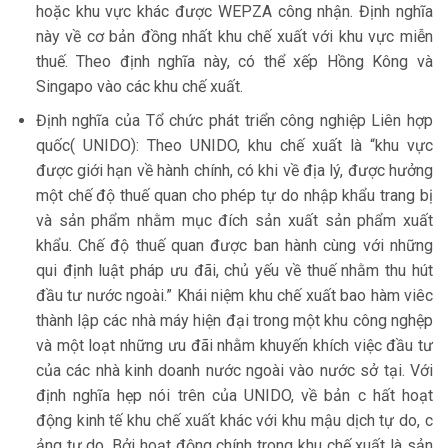
hoặc khu vực khác được WEPZA công nhận. Định nghĩa
này về cơ bản đồng nhất khu chế xuất với khu vực miễn
thuế. Theo định nghĩa này, có thể xếp Hồng Kông và
Singapo vào các khu chế xuất.
Định nghĩa của Tổ chức phát triển công nghiệp Liên hợp
quốc( UNIDO): Theo UNIDO, khu chế xuất là “khu vực
được giới hạn về hành chính, có khi về địa lý, được hưởng
một chế độ thuế quan cho phép tự do nhập khẩu trang bị
và sản phẩm nhằm mục đích sản xuất sản phẩm xuất
khẩu. Chế độ thuế quan được ban hành cùng với những
qui định luật pháp ưu đãi, chủ yếu về thuế nhằm thu hút
đầu tư nước ngoài.” Khái niệm khu chế xuất bao hàm viêc
thành lập các nhà máy hiện đại trong một khu công nghệp
và một loạt những ưu đãi nhằm khuyến khích việc đầu tư
của các nhà kinh doanh nước ngoài vào nước sở tại. Với
định nghĩa hẹp nói trên của UNIDO, về bản c hất hoạt
động kinh tế khu chế xuất khác với khu mậu dịch tự do, c
ảng tự do. Bởi hoạt động chính trong khu chế xuất là sản