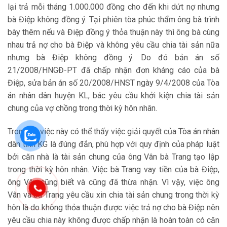
lại trả mỗi tháng 1.000.000 đồng cho đến khi dứt nợ nhưng
bà Điệp không đồng ý. Tại phiên tòa phúc thẩm ông bà trình
bày thêm nếu và Điệp đồng ý thỏa thuận này thì ông bà cùng
nhau trả nợ cho bà Điệp và không yêu cầu chia tài sản nữa
nhưng bà Điệp không đồng ý. Do đó bản án số
21/2008/HNGĐ-PT đã chấp nhận đơn kháng cáo của bà
Điệp, sửa bản án số 20/2008/HNST ngày 9/4/2008 của Tòa
án nhân dân huyện KL, bác yêu cầu khởi kiện chia tài sản
chung của vợ chồng trong thời kỳ hôn nhân.
Trong vụ việc này có thể thấy việc giải quyết của Tòa án nhân
dân tỉnh KG là đúng đắn, phù hợp với quy định của pháp luật
bởi căn nhà là tài sản chung của ông Vân bà Trang tạo lập
trong thời kỳ hôn nhân. Việc bà Trang vay tiền của bà Điệp,
ông Vân cũng biết và cũng đã thừa nhận. Vì vậy, việc ông
Vân và bà Trang yêu cầu xin chia tài sản chung trong thời kỳ
hôn là do không thỏa thuận được việc trả nợ cho bà Điệp nên
yêu cầu chia này không được chấp nhận là hoàn toàn có căn