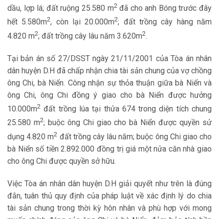
2
dầu, lợp lá; đất ruộng 25.580 m
đã cho anh Bóng trước đây
2
2
hết 5.580m
, còn lại 20.000m
; đất trồng cây hàng năm
2
2
4.820 m
; đất trồng cây lâu năm 3.620m
.
Tại bản án số 27/DSST ngày 21/11/2001 của Tòa án nhân
dân huyện D.H đã chấp nhận chia tài sản chung của vợ chồng
ông Chi, bà Niển. Công nhận sự thỏa thuận giữa bà Niển và
ông Chi, ông Chi đồng ý giao cho bà Niển được hưởng
2
10.000m
đất trồng lúa tại thửa 674 trong diện tích chung
2
25.580 m
; buộc ông Chi giao cho bà Niển được quyền sử
2
dụng 4.820 m
đất trồng cây lâu năm; buộc ông Chi giao cho
bà Niển số tiền 2.892.000 đồng trị giá một nửa căn nhà giao
cho ông Chi được quyền sở hữu.
Việc Tòa án nhân dân huyện D.H giải quyết như trên là đúng
đắn, tuân thủ quy định của pháp luật về xác định lý do chia
tài sản chung trong thời kỳ hôn nhân và phù hợp với mong