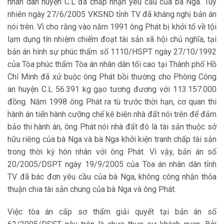
nhân dân huyện C.L đã chấp nhận yêu cầu của bà Nga. Tuy
nhiên ngày 27/6/2005 VKSND tỉnh TV đã kháng nghị bản án
nói trên. Vì cho rằng vào năm 1991 ông Phát bị khởi tố về tội
lạm dụng tín nhiệm chiếm đoạt tài sản xã hội chủ nghĩa, tại
bản án hình sự phúc thẩm số 1110/HSPT ngày 27/10/1992
của Tòa phúc thẩm Tòa án nhân dân tối cao tại Thành phố Hồ
Chí Minh đã xử buộc ông Phát bồi thường cho Phòng Công
an huyện C.L 56.391 kg gạo tương đương với 113.157.000
đồng. Năm 1998 ông Phát ra tù trước thời hạn, cơ quan thi
hành án tiến hành cưỡng chế kê biên nhà đất nói trên để đảm
bảo thi hành án, ông Phát nói nhà đất đó là tài sản thuộc sở
hữu riêng của bà Nga và bà Nga khởi kiện tranh chấp tài sản
trong thời kỳ hôn nhân với ông Phát. Vì vậy, bản án số
20/2005/DSPT ngày 19/9/2005 của Tòa án nhân dân tỉnh
TV đã bác đơn yêu cầu của bà Nga, không công nhận thỏa
thuận chia tài sản chung của bà Nga và ông Phát.
Việc tòa án cấp sơ thẩm giải quyết tại bản án số