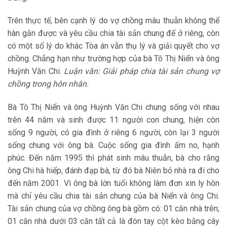
Trên thực tế, bên cạnh lý do vợ chồng mâu thuẫn không thể
hàn gắn được và yêu cầu chia tài sản chung để ở riêng, còn
có một số lý do khác Tòa án vẫn thụ lý và giải quyết cho vợ
chồng. Chẳng hạn như trường hợp của bà Tô Thị Niển và ông
Huỳnh Văn Chi.
Luận văn: Giải pháp chia tài sản chung vợ
chồng trong hôn nhân.
Bà Tô Thị Niển và ông Huỳnh Văn Chi chung sống với nhau
trên 44 năm và sinh được 11 người con chung, hiện còn
sống 9 người, có gia đình ở riêng 6 người, còn lại 3 người
sống chung với ông bà. Cuộc sống gia đình ấm no, hạnh
phúc. Đến năm 1995 thì phát sinh mâu thuẫn, bà cho rằng
ông Chi hà hiếp, đánh đạp bà, từ đó bà Niên bỏ nhà ra đi cho
đến năm 2001. Vì ông bà lớn tuổi không làm đơn xin ly hôn
mà chỉ yêu cầu chia tài sản chung của bà Niển và ông Chi.
Tài sản chung của vợ chồng ông bà gồm có: 01 căn nhà trên;
01 căn nhà dưới 03 căn tất cả là đòn tay cột kèo bằng cây