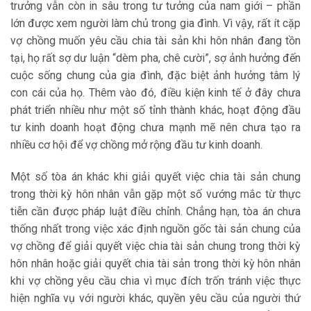
trưởng vẫn còn in sâu trong tư tưởng của nam giới – phần
lớn được xem người làm chủ trong gia đình. Vì vậy, rất ít cặp
vợ chồng muốn yêu cầu chia tài sản khi hôn nhân đang tồn
tại, họ rất sợ dư luận “dèm pha, chê cười”, sợ ảnh hưởng đến
cuộc sống chung của gia đình, đặc biệt ảnh hưởng tâm lý
con cái của họ. Thêm vào đó, điều kiện kinh tế ở đây chưa
phát triển nhiều như một số tỉnh thành khác, hoạt động đầu
tư kinh doanh hoạt động chưa mạnh mẽ nên chưa tạo ra
nhiều cơ hội để vợ chồng mở rộng đầu tư kinh doanh.
Một số tòa án khác khi giải quyết việc chia tài sản chung
trong thời kỳ hôn nhân vẫn gặp một số vướng mắc từ thực
tiễn cần được pháp luật điều chỉnh. Chẳng hạn, tòa án chưa
thống nhất trong việc xác định nguồn gốc tài sản chung của
vợ chồng để giải quyết việc chia tài sản chung trong thời kỳ
hôn nhân hoặc giải quyết chia tài sản trong thời kỳ hôn nhân
khi vợ chồng yêu cầu chia vì mục đích trốn tránh việc thực
hiện nghĩa vụ với người khác, quyền yêu cầu của người thứ