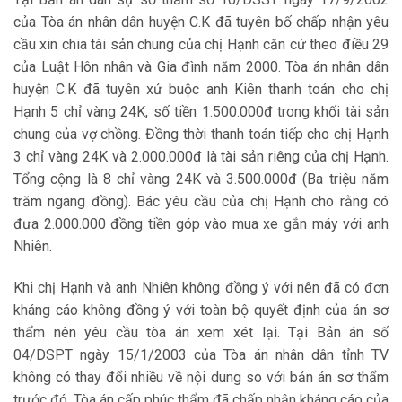
của Tòa án nhân dân huyện C.K đã tuyên bố chấp nhận yêu
cầu xin chia tài sản chung của chị Hạnh căn cứ theo điều 29
của Luật Hôn nhân và Gia đình năm 2000. Tòa án nhân dân
huyện C.K đã tuyên xử buộc anh Kiên thanh toán cho chị
Hạnh 5 chỉ vàng 24K, số tiền 1.500.000đ trong khối tài sản
chung của vợ chồng. Đồng thời thanh toán tiếp cho chị Hạnh
3 chỉ vàng 24K và 2.000.000đ là tài sản riêng của chị Hạnh.
Tổng cộng là 8 chỉ vàng 24K và 3.500.000đ (Ba triệu năm
trăm ngang đồng). Bác yêu cầu của chị Hạnh cho rằng có
đưa 2.000.000 đồng tiền góp vào mua xe gắn máy với anh
Nhiên.
Khi chị Hạnh và anh Nhiên không đồng ý với nên đã có đơn
kháng cáo không đồng ý với toàn bộ quyết định của án sơ
thẩm nên yêu cầu tòa án xem xét lại. Tại Bản án số
04/DSPT ngày 15/1/2003 của Tòa án nhân dân tỉnh TV
không có thay đổi nhiều về nội dung so với bản án sơ thẩm
trước đó. Tòa án cấp phúc thẩm đã chấp nhận kháng cáo của