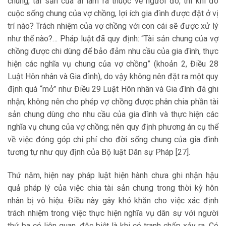
chung, tài sản của ai làm ra thuộc về người đó, thì khi đó
cuộc sống chung của vợ chồng, lợi ích gia đình được đặt ở vị
trí nào? Trách nhiệm của vợ chồng với con cái sẽ được xử lý
như thế nào?… Pháp luật đã quy định: “Tài sản chung của vợ
chồng được chi dùng để bảo đảm nhu cầu của gia đình, thực
hiện các nghĩa vụ chung của vợ chồng” (khoản 2, Điều 28
Luật Hôn nhân và Gia đình), do vậy không nên đặt ra một quy
định quá “mở” như Điều 29 Luật Hôn nhân và Gia đình đã ghi
nhận; không nên cho phép vợ chồng được phân chia phần tài
sản chung dùng cho nhu cầu của gia đình và thực hiện các
nghĩa vụ chung của vợ chồng; nên quy định phương án cụ thể
về việc đóng góp chi phí cho đời sống chung của gia đình
tương tự như quy định của Bộ luật Dân sự Pháp [27].
Thứ năm, hiện nay pháp luật hiện hành chưa ghi nhận hậu
quả pháp lý của việc chia tài sản chung trong thời kỳ hôn
nhân bị vô hiệu. Điều này gây khó khăn cho việc xác định
trách nhiệm trong việc thực hiện nghĩa vụ dân sự với người
thứ ba có liên quan, đặc biệt là khi có tranh chấp xảy ra. Có