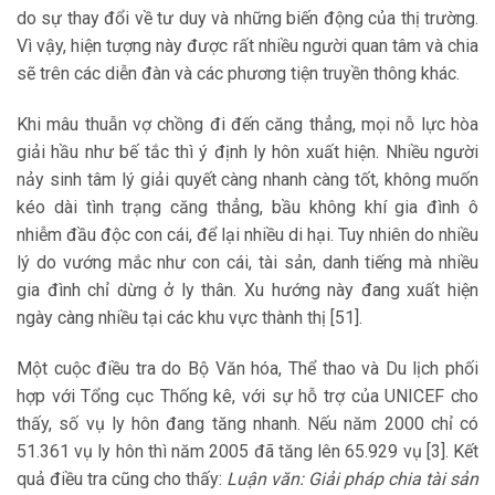
do sự thay đổi về tư duy và những biến động của thị trường.
Vì vậy, hiện tượng này được rất nhiều người quan tâm và chia
sẽ trên các diễn đàn và các phương tiện truyền thông khác.
Khi mâu thuẫn vợ chồng đi đến căng thẳng, mọi nỗ lực hòa
giải hầu như bế tắc thì ý định ly hôn xuất hiện. Nhiều người
nảy sinh tâm lý giải quyết càng nhanh càng tốt, không muốn
kéo dài tình trạng căng thẳng, bầu không khí gia đình ô
nhiễm đầu độc con cái, để lại nhiều di hại. Tuy nhiên do nhiều
lý do vướng mắc như con cái, tài sản, danh tiếng mà nhiều
gia đình chỉ dừng ở ly thân. Xu hướng này đang xuất hiện
ngày càng nhiều tại các khu vực thành thị [51].
Một cuộc điều tra do Bộ Văn hóa, Thể thao và Du lịch phối
hợp với Tổng cục Thống kê, với sự hỗ trợ của UNICEF cho
thấy, số vụ ly hôn đang tăng nhanh. Nếu năm 2000 chỉ có
51.361 vụ ly hôn thì năm 2005 đã tăng lên 65.929 vụ [3]. Kết
quả điều tra cũng cho thấy:
Luận văn: Giải pháp chia tài sản