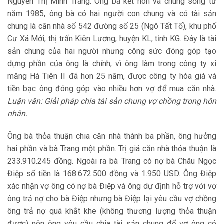
Nguyễn Thị Minh Trang. Ông bà kết hôn và chung sống từ
năm 1985, ông bà có hai người con chung và có tài sản
chung là căn nhà số 542 đường số 25 (Ngô Tất Tố), khu phố
Cư Xá Mới, thị trấn Kiên Lương, huyện KL, tỉnh KG. Đây là tài
sản chung của hai người nhưng công sức đóng góp tạo
dựng phần của ông là chính, vì ông làm trong công ty xi
măng Hà Tiên II đã hơn 25 năm, được công ty hóa giá và
tiền bạc ông đóng góp vào nhiều hơn vợ để mua căn nhà.
Luận văn: Giải pháp chia tài sản chung vợ chồng trong hôn
nhân.
Ông bà thỏa thuận chia căn nhà thành ba phần, ông hưởng
hai phần và bà Trang một phần. Trị giá căn nhà thỏa thuận là
233.910.245 đồng. Ngoài ra bà Trang có nợ bà Châu Ngọc
Điệp số tiền là 168.672.500 đồng và 1.950 USD. Ông Điệp
xác nhận vợ ông có nợ bà Điệp và ông dự định hỗ trợ với vợ
ông trả nợ cho bà Điệp nhưng bà Điệp lại yêu cầu vợ chồng
ông trả nợ quá khắt khe (không thương lượng thỏa thuận
được) nên ông yêu cầu chia tài sản chung để vợ ông có