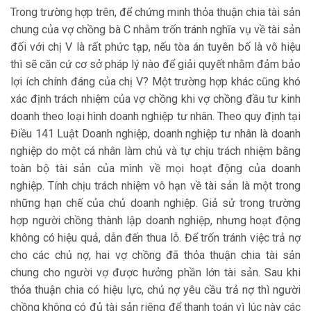
Trong trường hợp trên, để chứng minh thỏa thuận chia tài sản
chung của vợ chồng bà C nhằm trốn tránh nghĩa vụ về tài sản
đối với chị V là rất phức tạp, nếu tòa án tuyên bố là vô hiệu
thì sẽ căn cứ cơ sở pháp lý nào để giải quyết nhằm đảm bảo
lợi ích chính đáng của chị V? Một trường hợp khác cũng khó
xác định trách nhiệm của vợ chồng khi vợ chồng đầu tư kinh
doanh theo loại hình doanh nghiệp tư nhân. Theo quy định tại
Điều 141 Luật Doanh nghiệp, doanh nghiệp tư nhân là doanh
nghiệp do một cá nhân làm chủ và tự chịu trách nhiệm bằng
toàn bộ tài sản của mình về mọi hoạt động của doanh
nghiệp. Tính chịu trách nhiệm vô hạn về tài sản là một trong
những hạn chế của chủ doanh nghiệp. Giả sử trong trường
hợp người chồng thành lập doanh nghiệp, nhưng hoạt động
không có hiệu quả, dẫn đến thua lỗ. Để trốn tránh việc trả nợ
cho các chủ nợ, hai vợ chồng đã thỏa thuận chia tài sản
chung cho người vợ được hưởng phần lớn tài sản. Sau khi
thỏa thuận chia có hiệu lực, chủ nợ yêu cầu trả nợ thì người
chồng không có đủ tài sản riêng để thanh toán vì lúc này các