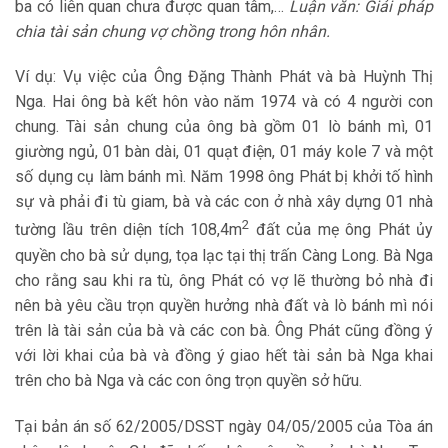
ba có liên quan chưa được quan tâm,…
Luận văn: Giải pháp
chia tài sản chung vợ chồng trong hôn nhân.
Ví dụ: Vụ việc của Ông Đặng Thành Phát và bà Huỳnh Thị
Nga. Hai ông bà kết hôn vào năm 1974 và có 4 người con
chung. Tài sản chung của ông bà gồm 01 lò bánh mì, 01
giường ngủ, 01 bàn dài, 01 quạt điện, 01 máy kole 7 và một
số dụng cụ làm bánh mì. Năm 1998 ông Phát bị khởi tố hình
sự và phải đi tù giam, bà và các con ở nhà xây dựng 01 nhà
2
tường lầu trên diện tích 108,4m
đất của mẹ ông Phát ủy
quyền cho bà sử dụng, tọa lạc tại thị trấn Càng Long. Bà Nga
cho rằng sau khi ra tù, ông Phát có vợ lẽ thường bỏ nhà đi
nên bà yêu cầu trọn quyền hưởng nhà đất và lò bánh mì nói
trên là tài sản của bà và các con bà. Ông Phát cũng đồng ý
với lời khai của bà và đồng ý giao hết tài sản bà Nga khai
trên cho bà Nga và các con ông trọn quyền sở hữu.
Tại bản án số 62/2005/DSST ngày 04/05/2005 của Tòa án