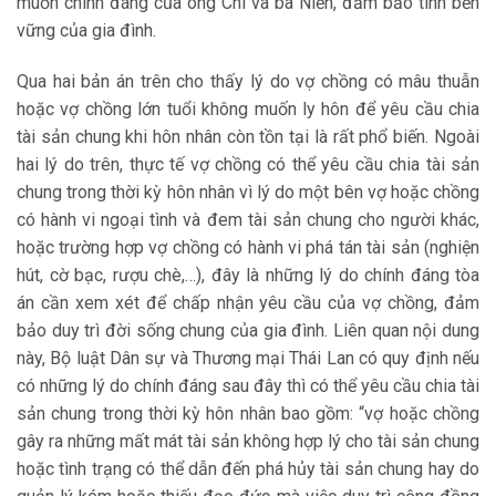
muốn chính đáng của ông Chi và bà Niển, đảm bảo tính bền
vững của gia đình.
Qua hai bản án trên cho thấy lý do vợ chồng có mâu thuẫn
hoặc vợ chồng lớn tuổi không muốn ly hôn để yêu cầu chia
tài sản chung khi hôn nhân còn tồn tại là rất phổ biến. Ngoài
hai lý do trên, thực tế vợ chồng có thể yêu cầu chia tài sản
chung trong thời kỳ hôn nhân vì lý do một bên vợ hoặc chồng
có hành vi ngoại tình và đem tài sản chung cho người khác,
hoặc trường hợp vợ chồng có hành vi phá tán tài sản (nghiện
hút, cờ bạc, rượu chè,…), đây là những lý do chính đáng tòa
án cần xem xét để chấp nhận yêu cầu của vợ chồng, đảm
bảo duy trì đời sống chung của gia đình. Liên quan nội dung
này, Bộ luật Dân sự và Thương mại Thái Lan có quy định nếu
có những lý do chính đáng sau đây thì có thể yêu cầu chia tài
sản chung trong thời kỳ hôn nhân bao gồm: “vợ hoặc chồng
gây ra những mất mát tài sản không hợp lý cho tài sản chung
hoặc tình trạng có thể dẫn đến phá hủy tài sản chung hay do