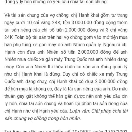
đồng ý ly hôn nhưng có yêu cầu chia tài sản chung.
Về tài sản chung của vợ chồng: chị Hạnh khai gồm tư trang
ngày cưới 10 chỉ vàng 24K; tiền 3.000.000 đồng cộng thêm
tài sản riêng của chị số tiền 2.000.000 đồng và 3 chỉ vàng
24K. Toàn bộ tài sản trên hai vợ chồng gom vào mở tiện mua
bán phụ tùng xe gắn máy do anh Nhiên quản lý. Ngoài ra chị
Hạnh còn đưa anh Nhiên số tiền 2.000.000 đồng để anh
Nhiên mua chiếc xe gắn máy Trung Quốc mà anh Nhiên đang
chạy. Còn anh Nhiên thì thừa nhận tài sản anh đang quản lý
như chị Hạnh khai là đúng. Duy chỉ có chiếc xe máy Trung
Quốc anh đang chạy, chị Hạnh khai có đưa 2.000.000 đồng
để hùn mua là không có, đây là tài sản riêng của anh. Do mâu
thuẫn gay gắt không thể hàn gắn được nên anh yêu cầu xin
ly hôn, chia tài sản chung và hoàn lại phần tài sản riêng của
chị Hạnh như chị Hạnh yêu cầu.
Luận văn: Giải pháp chia tài
sản chung vợ chồng trong hôn nhân.
Tại Bản án dân sự sơ thẩm số 10/DSST ngày 17/9/2002