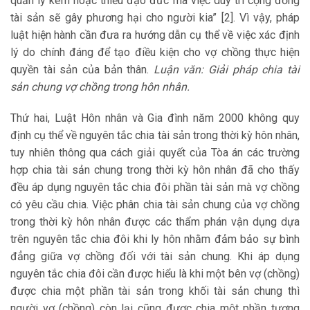
quản lý kém hoặc thiếu đạo đức mà việc duy trì cộng đồng
tài sản sẽ gây phương hại cho người kia” [2]. Vì vậy, pháp
luật hiện hành cần đưa ra hướng dẫn cụ thể về việc xác định
lý do chính đáng để tạo điều kiện cho vợ chồng thực hiện
quyền tài sản của bản thân.
Luận văn: Giải pháp chia tài
sản chung vợ chồng trong hôn nhân.
Thứ hai, Luật Hôn nhân và Gia đình năm 2000 không quy
định cụ thể về nguyên tắc chia tài sản trong thời kỳ hôn nhân,
tuy nhiên thông qua cách giải quyết của Tòa án các trường
hợp chia tài sản chung trong thời kỳ hôn nhân đã cho thấy
đều áp dụng nguyên tắc chia đôi phần tài sản mà vợ chồng
có yêu cầu chia. Việc phân chia tài sản chung của vợ chồng
trong thời kỳ hôn nhân được các thẩm phán vận dụng dựa
trên nguyên tắc chia đôi khi ly hôn nhằm đảm bảo sự bình
đẳng giữa vợ chồng đối với tài sản chung. Khi áp dụng
nguyên tắc chia đôi cần được hiểu là khi một bên vợ (chồng)
được chia một phần tài sản trong khối tài sản chung thì
người vợ (chồng) còn lại cũng được chia một phần tương