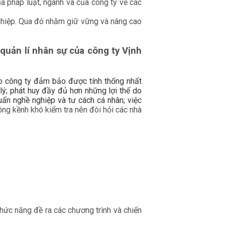
a pháp luật, ngành và của công ty về các
nghiệp. Qua đó nhằm giữ vững và nâng cao
quản lí nhân sự của công ty Vịnh
o công ty đảm bảo được tính thống nhất
lý; phát huy đầy đủ hơn những lợi thế do
uẩn nghề nghiệp và tư cách cá nhân; việc
ồng kềnh khó kiểm tra nên đòi hỏi các nhà
hức năng đề ra các chương trình và chiến