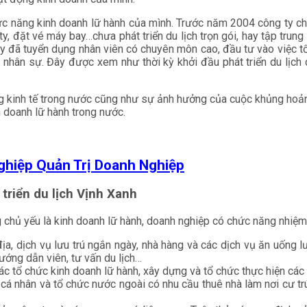
ức năng kinh doanh lữ hành của mình. Trước năm 2004 công ty ch
y, đặt vé máy bay…chưa phát triển du lịch trọn gói, hay tập trung 
 ty đã tuyển dụng nhân viên có chuyên môn cao, đầu tư vào việc tổ
ổ nhân sự. Đây được xem như thời kỳ khởi đầu phát triển du lịch
ng kinh tế trong nước cũng như sự ảnh hưởng của cuộc khủng hoản
h doanh lữ hành trong nước.
ghiệp Quản Trị Doanh Nghiệp
triển du lịch Vịnh Xanh
g chủ yếu là kinh doanh lữ hành, doanh nghiệp có chức năng nhiệm
ịa, dịch vụ lưu trú ngắn ngày, nhà hàng và các dịch vụ ăn uống l
ướng dẫn viên, tư vấn du lịch…
ác tổ chức kinh doanh lữ hành, xây dựng và tổ chức thực hiện các c
cá nhân và tổ chức nước ngoài có nhu cầu thuê nhà làm nơi cư tr