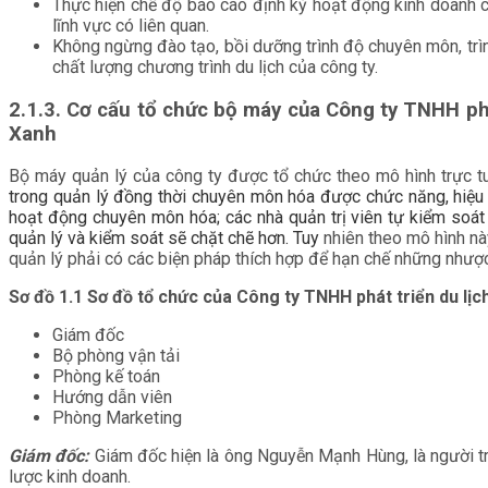
Thực hiện chế độ báo cáo định kỳ hoạt động kinh doanh củ
lĩnh vực có liên quan.
Không ngừng đào tạo, bồi dưỡng trình độ chuyên môn, trì
chất lượng chương trình du lịch của công ty.
2.1.3. Cơ cấu tổ chức bộ máy của Công ty TNHH phá
Xanh
Bộ máy quản lý của công ty được tổ chức theo mô hình trực 
trong quản lý đồng thời chuyên môn hóa được chức năng, hiệu 
hoạt động chuyên môn hóa; các nhà quản trị viên tự kiểm soát 
quản lý và kiểm soát sẽ chặt chẽ hơn. Tuy
nhiên theo mô hình nà
quản lý phải có các biện pháp thích hợp để hạn chế những nhượ
Sơ đồ 1.1 Sơ đồ tổ chức của Công ty TNHH phát triển du lịc
Giám đốc
Bộ phòng vận tải
Phòng kế toán
Hướng dẫn viên
Phòng Marketing
Giám đốc:
Giám đốc hiện là ông Nguyễn Mạnh Hùng, là người trự
lược kinh doanh.