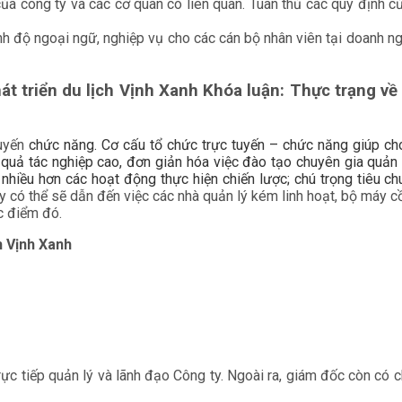
a công ty và các cơ quan có liên quan. Tuân thủ các quy định củ
nh độ ngoại ngữ, nghiệp vụ cho các cán bộ nhân viên tại doanh 
t triển du lịch Vịnh Xanh Khóa luận: Thực trạng về 
tuyến
chức năng. Cơ cấu tổ chức trực tuyến – chức năng giúp ch
quả tác nghiệp cao, đơn giản hóa việc đào tạo chuyên gia quản 
nhiều hơn các hoạt động thực hiện chiến lược; chú trọng tiêu ch
y có thể sẽ dẫn đến việc các nhà quản lý kém linh hoạt, bộ máy c
c điểm đó.
h
Vịnh Xanh
c tiếp quản lý và lãnh đạo Công ty. Ngoài ra, giám đốc còn có c