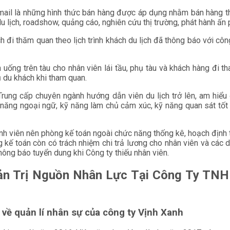
 email là những hình thức bán hàng được áp dụng nhằm bán hàng 
du lịch, roadshow, quảng cáo, nghiên cứu thị trường, phát hành 
h đi thăm quan theo lịch trình khách du lịch đã thông báo với cô
ống trên tàu cho nhân viên lái tầu, phụ tàu và khách hàng đi th
 du khách khi tham quan.
rung cấp chuyên ngành hướng dẫn viên du lịch trở lên, am hiểu 
kỹ năng ngoại ngữ, kỹ năng làm chủ cảm xúc, kỹ năng quan sát tốt
nh viên nên phòng kế toán ngoài chức năng thống kê, hoạch định t
kế toán còn có trách nhiệm chi trả lương cho nhân viên và các d
hông báo tuyển dung khi Công ty thiếu nhân viên.
n Trị Nguồn Nhân Lực Tại Công Ty TNHH
 về quản lí nhân sự của công ty Vịnh Xanh