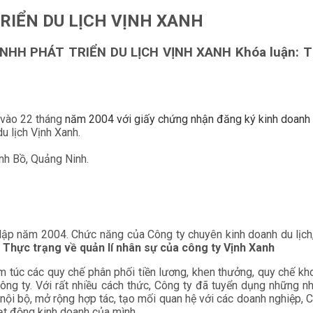
 TRIỂN DU LỊCH VỊNH XANH
y TNHH PHÁT TRIỂN DU LỊCH VỊNH XANH Khóa luận: Th
p vào 22 tháng
năm 2004 với giấy chứng nhận đăng ký kinh doanh
u lịch Vịnh Xanh.
ành Bồ, Quảng Ninh.
lập năm 2004. Chức năng của Công ty chuyên kinh doanh du lịch,
 Thực trạng về quản lí nhân sự của công ty Vịnh Xanh
m túc các quy chế phân phối tiền lương, khen thưởng, quy chế kh
ông ty. Với rất nhiều cách thức, Công ty đã tuyển dụng những n
 nội bộ, mở rộng hợp tác, tạo mối quan hệ với các doanh nghiệp, 
ạt động kinh doanh của mình.