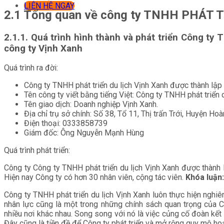
LIÊN HỆ NGAY
2.1 Tổng quan về công ty TNHH PHÁT
2.1.1. Quá trình hình thành và phát triển Công t
công ty Vịnh Xanh
Quá trình ra đời:
Công ty TNHH phát triển du lịch Vịnh Xanh được thành lậ
Tên công ty viết bằng tiếng Việt: Công ty TNHH phát triển d
Tên giao dịch: Doanh nghiệp Vịnh Xanh.
Địa chỉ trụ sở chính: Số 38, Tổ 11, Thị trấn Trới, Huyện Ho
Điện thoại: 0333858739
Giám đốc: Ông Nguyễn Mạnh Hùng
Quá trình phát triển:
Công ty Công ty TNHH phát triển du lịch Vịnh Xanh được thành 
Hiện nay Công ty có hơn 30 nhân viên, cộng tác viên.
Khóa luận:
Công ty TNHH phát triển du lịch Vịnh Xanh luôn thực hiện nghiê
nhân lực cũng là một trong những chính sách quan trọng của C
nhiều nơi khác nhau. Song song với nó là việc củng cố đoàn kết
Đây cũng là tiền đề để Công ty phát triển và mở rộng quy mô ho