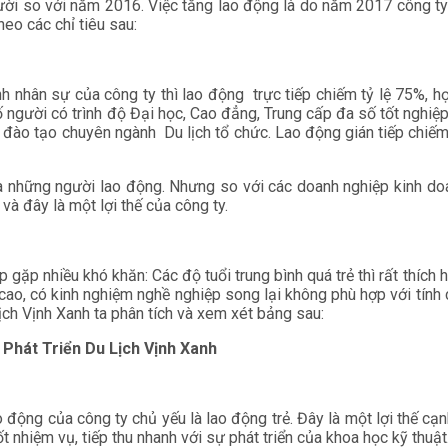
ời so với năm 2016. Việc tăng lao động là do năm 2017 công ty 
heo các chỉ tiêu sau:
nh nhân sự của công ty thì lao động trực tiếp chiếm tỷ lệ 75%, h
Số người có trình độ Đại học, Cao đẳng, Trung cấp đa số tốt nghi
 đào tạo chuyên ngành Du lịch tổ chức. Lao động gián tiếp chiếm
a những người lao động. Nhưng so với các doanh nghiệp kinh do
 và đây là một lợi thế của công ty.
gặp nhiều khó khăn: Các độ tuổi trung bình quá trẻ thì rất thích 
á cao, có kinh nghiệm nghề nghiệp song lại không phù hợp với tính 
ch Vịnh Xanh ta phân tích và xem xét bảng sau:
 Phát Triển Du Lịch Vịnh Xanh
 động của công ty chủ yếu là lao động trẻ. Đây là một lợi thế cạ
t nhiệm vụ, tiếp thu nhanh với sự phát triển của khoa học kỹ thuật