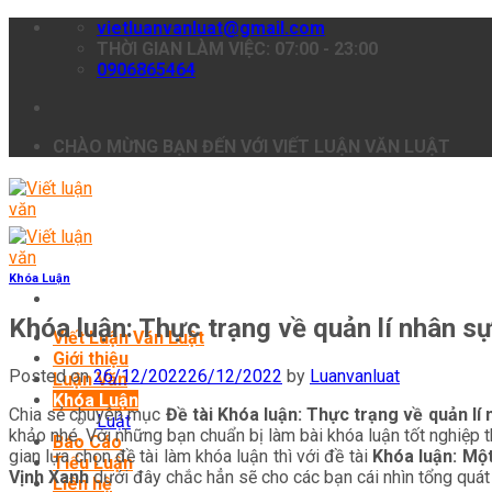
Skip
vietluanvanluat@gmail.com
to
THỜI GIAN LÀM VIỆC: 07:00 - 23:00
content
0906865464
CHÀO MỪNG BẠN ĐẾN VỚI VIẾT LUẬN VĂN LUẬT
Khóa Luận
Khóa luận: Thực trạng về quản lí nhân s
Viết Luận Văn Luật
Giới thiệu
Posted on
26/12/2022
26/12/2022
by
Luanvanluat
Luận Văn
Khóa Luận
Chia sẻ chuyên mục
Đề tài Khóa luận: Thực trạng về quản lí
Luật
khảo nhé. Với những bạn chuẩn bị làm bài khóa luận tốt nghiệp t
Báo Cáo
gian lựa chọn đề tài làm khóa luận thì với đề tài
Khóa luận:
Một
Tiểu Luận
Vịnh Xanh
dưới đây chắc hẳn sẽ cho các bạn cái nhìn tổng quát 
Liên hệ