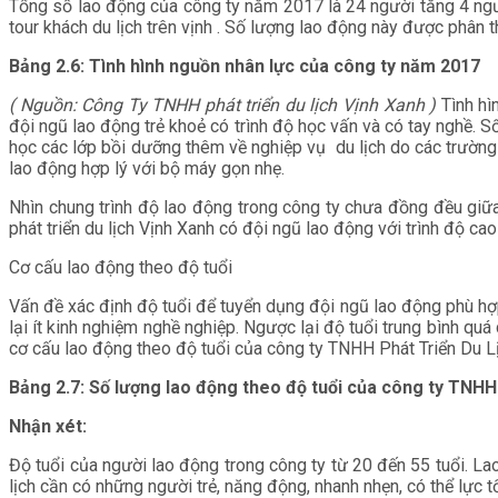
Tổng số lao động của công ty năm 2017 là 24 người tăng 4 ngư
tour khách du lịch trên vịnh . Số lượng lao động này được phân t
Bảng 2.6: Tình hình nguồn nhân lực của công ty năm 2017
( Nguồn: Công Ty TNHH phát triển du lịch Vịnh Xanh )
Tình hì
đội ngũ lao động trẻ khoẻ có trình độ học vấn và có tay nghề. 
học các lớp bồi dưỡng thêm về nghiệp vụ du lịch do các trường
lao động hợp lý với bộ máy gọn nhẹ.
Nhìn chung trình độ lao động trong công ty chưa đồng đều giữ
phát triển du lịch Vịnh Xanh có đội ngũ lao động với trình độ cao
Cơ cấu lao động theo độ tuổi
Vấn đề xác định độ tuổi để tuyển dụng đội ngũ lao động phù hợp 
lại ít kinh nghiệm nghề nghiệp. Ngược lại độ tuổi trung bình qu
cơ cấu lao động theo độ tuổi của công ty TNHH Phát Triển Du Lị
Bảng 2.7: Số lượng lao động theo độ tuổi của công ty TNHH
Nhận xét:
Độ tuổi của người lao động trong công ty từ 20 đến 55 tuổi. Lao
lịch cần có những người trẻ, năng động, nhanh nhẹn, có thể lực tố