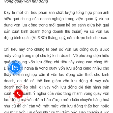
Vòng quay vốn lưu động
Đây là một chỉ tiêu phản ánh chất lượng tổng hợp phản ánh
hiệu quả chung của doanh nghiệp trong việc quản lý và sử
dụng vốn lưu động trong mối quan hệ so sánh giữa kết quả
sản xuất kinh doanh (tông doanh thu thuần) và số vốn lưu
động bình quân (VLĐBQ) tháng, quý, năm được tính như sau:
Chỉ tiêu này cho chúng ta biết số vốn lưu động quay được
mấy vòng trong một chu kỳ kinh doanh. Về phương diện hiệu
quả sử dụng vốn lưu động chỉ tiêu này càng cao càng tốt.
Điều đó có nghĩa là vòng quay vốn lưu động càng nhiều cho
thấy doanh nghiệp cần ít vốn lưu động cần thiết cho kinh
doanh, do đó có thể làm giảm vốn lưu động đi vay nếu
doanh nghiệp phải đi vay vốn lưu động để tiến hành sản
xuất kinh doanh. Ý nghĩa của việc tăng nhanh vòng quay vốn
lưu động mà vẫn đảm bảo được mức luân chuyển hàng hoá
như cũ thì chỉ cần với một mức vốn lưu động thấp hơn hoặc
với mức vốn lưu động như cũ thì đảm bảo luân chuyển được