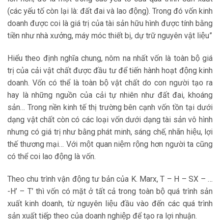
(các yếu tố còn lại là: đất đai và lao động). Trong đó vốn kinh
doanh được coi là giá trị của tài sản hữu hình được tính bằng
tiền như nhà xưởng, máy móc thiết bị, dự trữ nguyên vật liệu”
Hiểu theo định nghĩa chung, nôm na nhất vốn là toàn bộ giá
trị của cải vật chất được đầu tư để tiến hành hoạt động kinh
doanh. Vốn có thể là toàn bộ vật chất do con người tạo ra
hay là những nguồn của cải tự nhiên như đất đai, khoáng
sản… Trong nền kinh tế thị trường bên cạnh vốn tồn tại dưới
dạng vật chất còn có các loại vốn dưới dạng tài sản vô hình
nhưng có giá trị như bằng phát minh, sáng chế, nhãn hiệu, lợi
thế thương mại… Với một quan niệm rộng hơn người ta cũng
có thể coi lao động là vốn.
Theo chu trình vận động tư bản của K. Marx, T – H – SX – …
-H’ – T’ thì vốn có mặt ở tất cả trong toàn bộ quá trình sản
xuất kinh doanh, từ nguyên liệu đầu vào đến các quá trình
sản xuất tiếp theo của doanh nghiệp để tạo ra lợi nhuận.