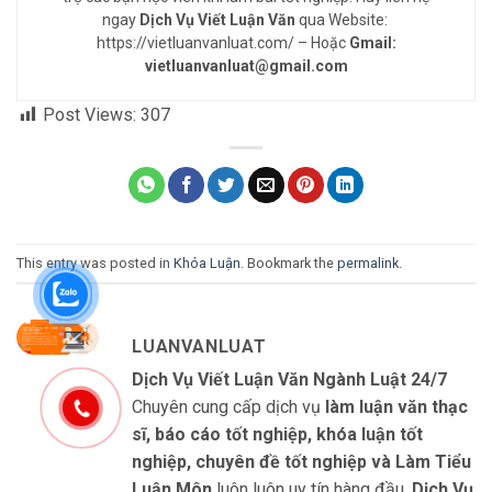
ngay
Dịch Vụ Viết Luận Văn
qua Website:
https://vietluanvanluat.com/
– Hoặc
Gmail:
vietluanvanluat@gmail.com
Post Views:
307
This entry was posted in
Khóa Luận
. Bookmark the
permalink
.
LUANVANLUAT
Dịch Vụ Viết Luận Văn Ngành Luật 24/7
Chuyên cung cấp dịch vụ
làm luận văn thạc
sĩ, báo cáo tốt nghiệp, khóa luận tốt
nghiệp, chuyên đề tốt nghiệp và Làm Tiểu
Luận Môn
luôn luôn uy tín hàng đầu.
Dịch Vụ