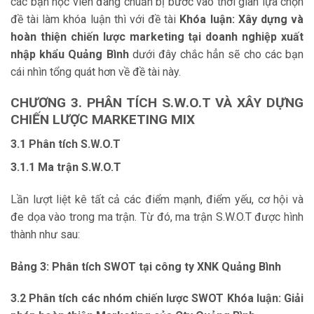
các bạn học viên đang chuẩn bị bước vào thời gian lựa chọn
đề tài làm khóa luận thì với đề tài
Khóa luận:
Xây dựng và
hoàn thiện chiến lược marketing tại doanh nghiệp xuất
nhập khẩu Quảng Bình
dưới đây chắc hẳn sẽ cho các bạn
cái nhìn tổng quát hơn về đề tài này.
CHƯƠNG 3.
PHÂN TÍCH S.W.O.T VÀ XÂY DỰNG
CHIẾN LƯỢC
MARKETING MIX
3.1
Phân tích S.W.O.T
3.1.1
Ma trận S.W.O.T
Lần lượt liệt kê tất cả các điểm mạnh, điểm yếu, cơ hội và
đe dọa vào trong ma trận. Từ đó, ma trận S.W.O.T được hình
thành như sau:
Bảng 3: Phân tích SWOT tại công ty XNK Quảng Bình
3.2
Phân tích các nhóm chiến lược SWOT Khóa luận: Giải