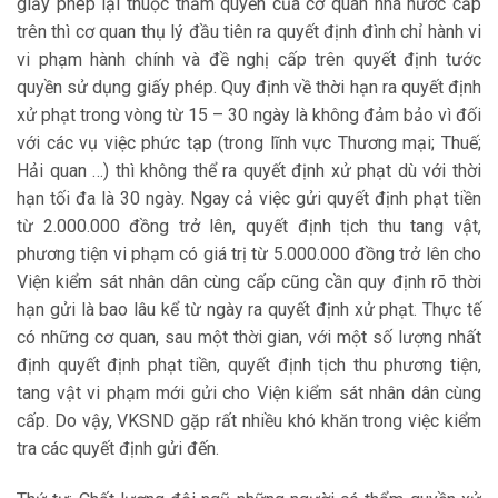
giấy phép lại thuộc thẩm quyền của cơ quan nhà nước cấp
trên thì cơ quan thụ lý đầu tiên ra quyết định đình chỉ hành vi
vi phạm hành chính và đề nghị cấp trên quyết định tước
quyền sử dụng giấy phép. Quy định về thời hạn ra quyết định
xử phạt trong vòng từ 15 – 30 ngày là không đảm bảo vì đối
với các vụ việc phức tạp (trong lĩnh vực Thương mại; Thuế;
Hải quan …) thì không thể ra quyết định xử phạt dù với thời
hạn tối đa là 30 ngày. Ngay cả việc gửi quyết định phạt tiền
từ 2.000.000 đồng trở lên, quyết định tịch thu tang vật,
phương tiện vi phạm có giá trị từ 5.000.000 đồng trở lên cho
Viện kiểm sát nhân dân cùng cấp cũng cần quy định rõ thời
hạn gửi là bao lâu kể từ ngày ra quyết định xử phạt. Thực tế
có những cơ quan, sau một thời gian, với một số lượng nhất
định quyết định phạt tiền, quyết định tịch thu phương tiện,
tang vật vi phạm mới gửi cho Viện kiểm sát nhân dân cùng
cấp. Do vậy, VKSND gặp rất nhiều khó khăn trong việc kiểm
tra các quyết định gửi đến.