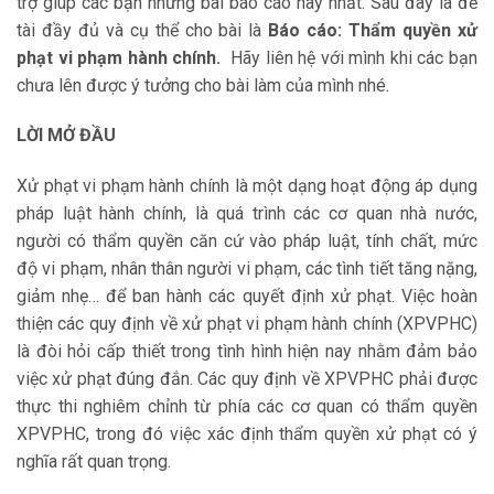
trợ giúp các bạn những bài báo cáo hay nhất. Sau đây là đề
tài đầy đủ và cụ thể cho bài là
Báo cáo: Thẩm quyền xử
phạt vi phạm hành chính.
Hãy liên hệ với mình khi các bạn
chưa lên được ý tưởng cho bài làm của mình nhé.
LỜI MỞ ĐẦU
Xử phạt vi phạm hành chính là một dạng hoạt động áp dụng
pháp luật hành chính, là quá trình các cơ quan nhà nước,
người có thẩm quyền căn cứ vào pháp luật, tính chất, mức
độ vi phạm, nhân thân người vi phạm, các tình tiết tăng nặng,
giảm nhẹ… để ban hành các quyết định xử phạt. Việc hoàn
thiện các quy định về xử phạt vi phạm hành chính (XPVPHC)
là đòi hỏi cấp thiết trong tình hình hiện nay nhằm đảm bảo
việc xử phạt đúng đắn. Các quy định về XPVPHC phải được
thực thi nghiêm chỉnh từ phía các cơ quan có thẩm quyền
XPVPHC, trong đó việc xác định thẩm quyền xử phạt có ý
nghĩa rất quan trọng.