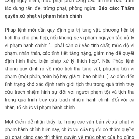
càng nguy hiểm, mức phạt phải càng cao thì mới bảo đảm
tác dụng răn đe, trừng phạt, phòng ngừa.
Báo cáo: Thẩm
quyền xử phạt vi phạm hành chính
Pháp lệnh mới cần quy định giá trị tang vật, phương tiện bị
tịch thu cho phù hợp, nếu không sẽ vi phạm nguyên tắc xử lý
vi phạm hành chính: “… phải căn cứ vào tính chất, mức độ vi
phạm, nhân thân, các tình tiết tăng nặng, giảm nhẹ để quyết
định hình thức, biện pháp xử lý thích hợp”. Nếu Pháp lệnh
không quy định rõ về mức tịch thu tang vật, phương tiện vi
phạm (một phần, toàn bộ hay giá trị bao nhiêu…) sẽ dẫn đến
tình trạng khó xác định ranh giới tịch thu trong quá trình truy
cứu trách nhiệm hình sự đối với người phạm tội và tịch thu
trong quá trình truy cứu trách nhiệm hành chính đối với cá
nhân, tổ chức vi phạm hành chính.
Một điểm dễ nhận thấy là: Trong các văn bản về xử phạt vi
phạm hành chính hiện nay, chức vụ của người có thẩm quyền
xử phạt càng cao thì thẩm quyền về mức phạt của họ cũng