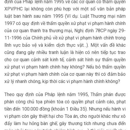
định của Pháp lệnh năm 1995 về các cơ quan có thẩm quyền
XPVPHC lại không còn phù hợp với một số văn bản pháp
luật ban hành sau năm 1995 (Ví dụ: Luật Thương mại năm
1997 có quy định về thẩm quyền xử phạt vi phạm hành chính
của cơ quan thanh tra thương mại, Nghị định 78CP ngày 29-
11-1996 của Chính phủ về xử phạt vi phạm hành chính trong
lĩnh vực bảo vệ và kiểm dịch thực vật…). Một vấn đề khác
cũng đang gây nhiều tranh luận là hiện có nên tiếp tục trao
cho cơ quan cảnh sát kinh tế, cảnh sát hình sự thẩm quyền
xử phạt vi phạm hành chính hay không? Nếu bỏ thẩm quyền
xử phạt vi phạm hành chính của cơ quan này thì có đảm bảo
xử lý nhanh chóng, kịp thời các vi phạm hành chính không?
Theo quy định của Pháp lệnh năm 1995, Thẩm phán được
phân công chủ tọa phiên tòa có quyền phạt cảnh cáo, phạt
tiền đến 100.000 đồng (khoản 1 Điều 35). Nhưng nếu hành vi
vi phạm còn gây thiệt hại cho Tòa án, cho người khác như xô
đẩy làm hư hỏng bàn ghế; gây thương tích nhưng chưa đến