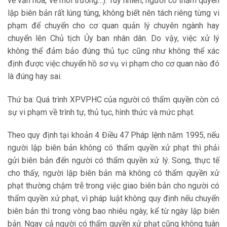
về văn hóa, về môi trường…). Tuy nhiên, người có thẩm quyền
lập biên bản rất lúng túng, không biết nên tách riêng từng vi
phạm để chuyển cho cơ quan quản lý chuyên ngành hay
chuyển lên Chủ tịch Ủy ban nhân dân. Do vậy, việc xử lý
không thể đảm bảo đúng thủ tục cũng như không thể xác
định được việc chuyển hồ sơ vụ vi phạm cho cơ quan nào đó
là đúng hay sai.
Thứ ba: Quá trình XPVPHC của người có thẩm quyền còn có
sự vi phạm về trình tự, thủ tục, hình thức và mức phạt.
Theo quy định tại khoản 4 Điều 47 Pháp lệnh năm 1995, nếu
người lập biên bản không có thẩm quyền xử phạt thì phải
gửi biên bản đến người có thẩm quyền xử lý. Song, thực tế
cho thấy, người lập biên bản mà không có thẩm quyền xử
phạt thường chậm trễ trong việc giao biên bản cho người có
thẩm quyền xử phạt, vì pháp luật không quy định nếu chuyển
biên bản thì trong vòng bao nhiêu ngày, kể từ ngày lập biên
bản. Ngay cả người có thẩm quyền xử phạt cũng không tuân