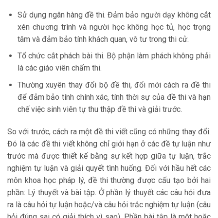
Sử dụng ngân hàng đề thi. Đảm bảo người dạy không cắt
xén chương trình và người học không học tủ, học trọng
tâm và đảm bảo tính khách quan, vô tư trong thi cử.
Tổ chức cắt phách bài thi. Bộ phận làm phách không phải
là các giáo viên chấm thi.
Thường xuyên thay đổi bộ đề thi, đổi mới cách ra đề thi
để đảm bảo tính chính xác, tính thời sự của đề thi và hạn
chế việc sinh viên tự thu thập đề thi và giải trước.
So với trước, cách ra một đề thi viết cũng có những thay đổi.
Đó là các đề thi viết không chỉ giới hạn ở các đề tự luận như
trước mà được thiết kế bằng sự kết hợp giữa tự luận, trắc
nghiệm tự luận và giải quyết tình huống. Đối với hầu hết các
môn khoa học pháp lý, đề thi thường được cấu tạo bởi hai
phần: Lý thuyết và bài tập. Ở phần lý thuyết các câu hỏi đưa
ra là câu hỏi tự luận hoặc/và câu hỏi trắc nghiệm tự luận (câu
hỏi đúng sai có giải thích vì sao). Phần bài tập là một hoặc