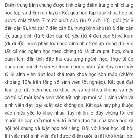
Điểm trung bình chung được tính bằng điểm trung bình chung
học tập và điểm rèn luyện. Kết quả học tập toàn khoá học sẽ
được chia thành 7 mức: xuất sắc (từ 9 đến 10), giỏi (từ 8
đến cận 9), khá (từ 7 đến cận 8), trung bình khá (từ 6 đến cận
7), trung bình (từ 5 đến cận 6), yếu (từ 4 đến cận 5) và kém
(dưới 4)5. Việc phân loại học sinh như trên áp dụng đối với
tất cả các ngành học theo chúng tôi là chưa phù hợp, chưa
quan tâm đến tính đặc thù của từng ngành học. Thực tế áp
dụng các qui chế của Bộ trong những năm gần đây cho thấy
tỷ lệ sinh viên đạt loại khá toàn khoá học còn thấp (chiếm
khoảng 10% trên tổng số sinh viên tốt nghiệp). Kết quả đạt
loại giỏi rất hiếm hoi, có khóa có và có khóa không, và nếu
có thì cả một khóa sinh viên tốt nghiệp mới có 1 sinh viên và
sinh viên đạt loại xuất sắc không có. Kết quả này phụ thuộc
vào nhiều yếu tố khác nhau. Tuy nhiên, ở đây chúng tôi chỉ
muốn đề cập đến một yếu tố là tính đặc thù của khoa học xã
hội nói chung và luật học nói riêng. Đối với khoa học xã hội
thì việc một sinh viên đạt được điểm giỏi là rất khó khăn, bởi