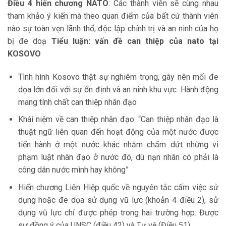
Điều 4 hiến chương NATO
: Các thành viên sẽ cùng nhau
tham khảo ý kiến mà theo quan điểm của bất cứ thành viên
nào sự toàn vẹn lãnh thổ, độc lập chính trị và an ninh của họ
bị đe doạ
Tiểu luận: vấn đề can thiệp của nato tại
KOSOVO
Tình hình Kosovo thật sự nghiêm trọng, gây nên mối đe
dọa lớn đối với sự ổn định và an ninh khu vực. Hành động
mang tính chất can thiệp nhân đạo
Khái niệm về can thiệp nhân đạo: “Can thiệp nhân đạo là
thuật ngữ liên quan đến hoạt động của một nước được
tiến hành ở một nước khác nhằm chấm dứt những vi
phạm luật nhân đạo ở nước đó, dù nạn nhân có phải là
công dân nước mình hay không”
Hiến chương Liên Hiệp quốc về nguyên tắc cấm việc sử
dụng hoặc đe dọa sử dụng vũ lực (khoản 4 điều 2), sử
dụng vũ lực chỉ được phép trong hai trường hợp: Được
sự đồng ý của UNSC (điều 42) và Tự vệ (Điều 51)