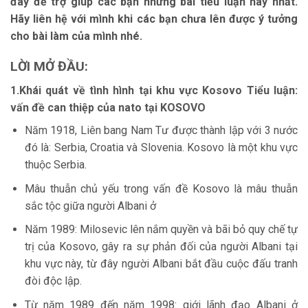
đây để trợ giúp các bạn những bài tiểu luận hay nhất.
Hãy liên hệ với mình khi các bạn chưa lên được ý tưởng
cho bài làm của mình nhé.
LỜI MỞ ĐẦU:
1.Khái quát về tình hình tại khu vực Kosovo Tiểu luận:
vấn đề can thiệp của nato tại KOSOVO
Năm 1918, Liên bang Nam Tư được thành lập với 3 nước
đó là: Serbia, Croatia và Slovenia. Kosovo là một khu vực
thuộc Serbia.
Mâu thuẫn chủ yếu trong vấn đề Kosovo là mâu thuẫn
sắc tộc giữa người Albani ở
Năm 1989: Milosevic lên nắm quyền và bãi bỏ quy chế tự
trị của Kosovo, gây ra sự phản đối của người Albani tại
khu vực này, từ đây người Albani bắt đầu cuộc đấu tranh
đòi độc lập.
Từ năm 1989 đến năm 1998: giới lãnh đạo Albani ở