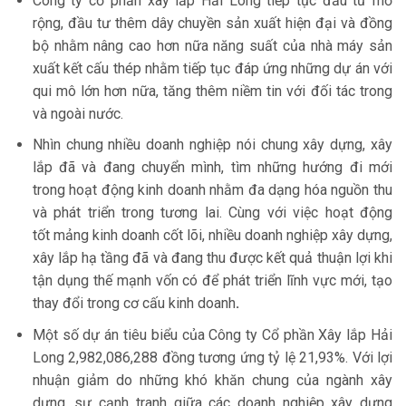
Công ty cổ phần xây lắp Hải Long tiếp tục đầu tư mở
rộng, đầu tư thêm dây chuyền sản xuất hiện đại và đồng
bộ nhằm nâng cao hơn nữa năng suất của nhà máy sản
xuất kết cấu thép nhằm tiếp tục đáp ứng những dự án với
qui mô lớn hơn nữa, tăng thêm niềm tin với đối tác trong
và ngoài nước.
Nhìn chung nhiều doanh nghiệp nói chung xây dựng, xây
lắp đã và đang chuyển mình, tìm những hướng đi mới
trong hoạt động kinh doanh nhằm đa dạng hóa nguồn thu
và phát triển trong tương lai. Cùng với việc hoạt động
tốt mảng kinh doanh cốt lõi, nhiều doanh nghiệp xây dựng,
xây lắp hạ tầng đã và đang thu được kết quả thuận lợi khi
tận dụng thế mạnh vốn có để phát triển lĩnh vực mới, tạo
thay đổi trong cơ cấu kinh doanh
.
Một số dự án tiêu biểu của Công ty Cổ phần Xây lắp Hải
Long 2,982,086,288 đồng tương ứng tỷ lệ 21,93%. Với lợi
nhuận giảm do những khó khăn chung của ngành xây
dựng, sự cạnh tranh giữa các doanh nghiệp xây dựng