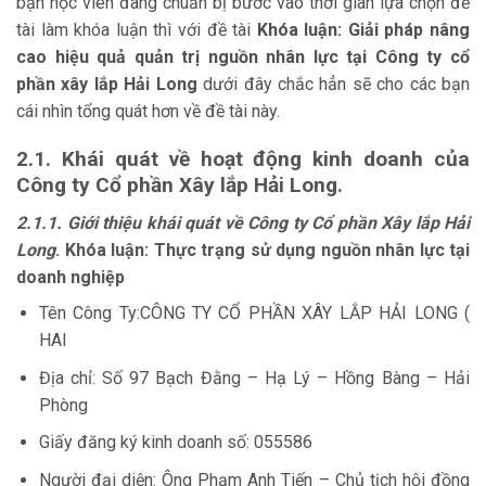
bạn học viên đang chuẩn bị bước vào thời gian lựa chọn đề
tài làm khóa luận thì với đề tài
Khóa luận:
Giải pháp nâng
cao hiệu quả quản trị nguồn nhân lực tại Công ty cổ
phần xây lắp Hải Long
dưới đây chắc hẳn sẽ cho các bạn
cái nhìn tổng quát hơn về đề tài này.
2.1. Khái quát về hoạt động kinh doanh của
Công ty Cổ phần Xây lắp Hải Long.
2.1.1. Giới thiệu khái quát về Công ty Cổ phần Xây lắp Hải
Long
. Khóa luận: Thực trạng sử dụng nguồn nhân lực tại
doanh nghiệp
Tên Công Ty:CÔNG TY CỔ PHẦN XÂY LẮP HẢI LONG (
HAI
Địa chỉ: Số 97 Bạch Đằng – Hạ Lý – Hồng Bàng – Hải
Phòng
Giấy đăng ký kinh doanh số: 055586
Người đại diện: Ông Phạm Anh Tiến – Chủ tịch hội đồng