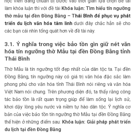
học viên đang chuẩn bị bước vào thời gian lựa chọn đề tài
làm khóa luận thì với đề tài
Khóa luận: Tìm hiểu tín ngưỡng
thờ mẫu tại đền Đồng Bằng – T
hái Bình để phục vụ phát
triển du lịch văn hóa tâm linh
dưới đây chắc hẳn sẽ cho
các bạn cái nhìn tổng quát hơn về đề tài này.
3.1. Ý nghĩa trong việc bảo tồn gìn giữ nét văn
hóa tín ngưỡng thờ Mẫu tại đền Đồng Bằng tỉnh
Thái Bình
Thờ Mẫu là tín ngưỡng tốt đẹp nhất của dân tộc ta. Tại đền
Đồng Bằng, tín ngưỡng này có giá trị văn hóa đặc sắc làm
phong phú cho văn hóa tỉnh Thái Bình nói riêng và văn hóa
Việt Nam nói chung. Trên phương diện đó, ta thấy rằng công
tác bảo tồn là rất quan trọng giúp để làm sống lại lịch sử,
khơi dậy lòng yêu nước và niềm tự hào dân tộc. Ý nghĩa cơ
bản của việc bảo tồn tín ngưỡng thờ Mẫu tại đền Đồng Bằng
thể hiện ở những điểm sau:
Khóa luận: Giải pháp phát triển
du lịch tại đền Đồng Bằng