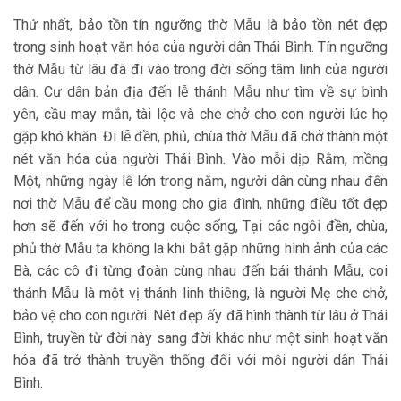
Thứ nhất, bảo tồn tín ngưỡng thờ Mẫu là bảo tồn nét đẹp
trong sinh hoạt văn hóa của người dân Thái Bình. Tín ngưỡng
thờ Mẫu từ lâu đã đi vào trong đời sống tâm linh của người
dân. Cư dân bản địa đến lễ thánh Mẫu như tìm về sự bình
yên, cầu may mắn, tài lộc và che chở cho con người lúc họ
gặp khó khăn. Đi lễ đền, phủ, chùa thờ Mẫu đã chở thành một
nét văn hóa của người Thái Bình. Vào mỗi dịp Rằm, mồng
Một, những ngày lễ lớn trong năm, người dân cùng nhau đến
nơi thờ Mẫu để cầu mong cho gia đình, những điều tốt đẹp
hơn sẽ đến với họ trong cuộc sống, Tại các ngôi đền, chùa,
phủ thờ Mẫu ta không la khi bắt gặp những hình ảnh của các
Bà, các cô đi từng đoàn cùng nhau đến bái thánh Mẫu, coi
thánh Mẫu là một vị thánh linh thiêng, là người Mẹ che chở,
bảo vệ cho con người. Nét đẹp ấy đã hình thành từ lâu ở Thái
Bình, truyền từ đời này sang đời khác như một sinh hoạt văn
hóa đã trở thành truyền thống đối với mỗi người dân Thái
Bình.