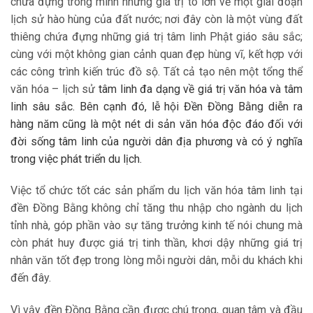
chứa đựng trong mình những giá trị to lớn về một giai đoạn
lịch sử hào hùng của đất nước; nơi đây còn là một vùng đất
thiêng chứa đựng những giá trị tâm linh Phật giáo sâu sắc;
cùng với một không gian cảnh quan đẹp hùng vĩ, kết hợp với
các công trình kiến trúc đồ sộ. Tất cả tạo nên một tổng thể
văn hóa – lịch sử
tâm linh đa dạng về giá trị văn hóa và tâm
linh sâu sắc. Bên cạnh đó, lễ hội Đền Đồng Bằng diễn ra
hàng năm cũng là một nét di sản văn hóa độc đáo đối với
đời sống tâm linh của người dân địa phương và có ý nghĩa
trong việc phát triển du lịch.
Việc tổ chức tốt các sản phẩm du lịch văn hóa tâm linh tại
đền Đồng Bằng không chỉ tăng thu nhập cho ngành du lịch
tỉnh nhà, góp phần vào sự tăng trưởng kinh tế nói chung mà
còn phát huy được giá trị tinh thần, khơi dậy những giá trị
nhân văn tốt đẹp trong lòng mỗi người dân, mỗi du khách khi
đến đây.
Vì vậy đền Đồng Bằng cần được chú trọng, quan tâm và đầu