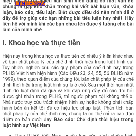
hiện nay có rất nhiều bạn sinh viên đang có một vấn đề
LIÊN HỆ NGAY
chung là gặp khó khăn trong khi viết bài: luận văn, khóa
luận, báo cáo, tiểu luận. Biết được điều đó nên mình đã ở
đây để trợ giúp các bạn những bài tiểu luận hay nhất. Hãy
liên hệ với mình khi các bạn chưa lên được ý tưởng cho bài
làm của mình nhé.
I. Khoa học và thực tiễn
Hiện nay trong khoa học và thực tiễn có nhiều ý kiến khác nhau
về bản chất pháp lý của chế định thời hiệu trong luật hình sự.
Tuy nhiên, nghiên cứu các quy phạm của chế định này trong
PLHS Việt Nam hiện hành (Các Điều 23, 24, 55, 56 BLHS năm
1999), theo quan điểm của chúng tôi, bản chất pháp lý của chế
định thời hiệu trong luật hình sự là ở chỗ: Sau một thời hạn nhất
định do luật định đã qua và khi đáp ứng đầy đủ các đòi hỏi
được ghi nhận trong PLHS, thì người phạm tội không thể bị
Nhà nước truy cứu trách nhiệm hình sự hoặc không phải chấp
hành bản án kết tội đã có hiệu lực pháp luật. Phân tích bản
chất pháp lý của chế định này, chúng ta có thể chỉ ra các đặc
điểm cơ bản dưới đây.
Báo cáo: Chế định thời hiệu trong
luật hình sự Việt Nam
Theo PLHS Việt Nam, quyền truy cứu trách nhiệm hình