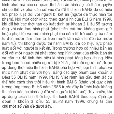
hình phạt mà các cơ quan thi hành án hình sự có thẩm quyền
chỉ có thể và phải căn cứ vào đó để thi hành BAHS đã có hiệu
lực pháp luật đối với người bị kết án (người đã thực hiện tội
phạm). Nói một cách khác, theo quy định của BLHS năm 1999,
khi đã hết các thời hạn do luật định tại khoản 2 Điều 55 tương
ứng với các loại hình phạt (phạt tiền, cải tạo không giam giữ
hoặc phạt tù) và mức hình phạt (ba năm tù trở xuống, ba năm
tù đến mười lăm năm tù, trên mười lăm năm tù đến ba mươi
năm tù), thì không được thi hành BAHS đã có hiệu lực pháp
luật đối với người bị kết án. Trong trường hợp có nhiều bản án
đối với một người thì phải tổng hợp hình phạt của nhiều bản án
và căn cứ để tính thời hiệu là hình phạt tổng hợp chung. Nếu
trong bản án có nhiều người bị kết án, thì mỗi người sẽ được
áp dụng thời hiệu thi hành BAHS phù hợp với loại hình phạt và
mức hình phạt đối với họ.3. Bằng các quy phạm của khoản 3
Điều 55 BLHS năm 1999, PLHS Việt Nam lần đầu tiên đã cụ
thể hóa cách tính thời hiệu thi hành BAHS (khác với quy định
tương ứng trong BLHS năm 1985 trước đây là “thời hiệu không
thi hành bản án hình sự đối với người bị kết án”). Tuy nhiên, khi
áp dụng cách tính thời hiệu thi hành BAHS theo quy định tại
đoạn 1 khoản 3 Điều 55 BLHS năm 1999, chúng ta cần
chú
một số vấn đề dưới đây.