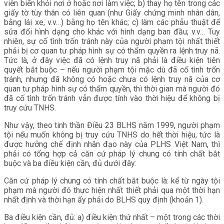
viễn biến khỏi nơi ở hoặc nơi làm việc; b) thay họ tên trong các
giấy tờ tùy thân có liên quan (như Giấy chứng minh nhân dân,
bằng lái xe, v.v…) bằng họ tên khác; c) làm các phẫu thuật để
sửa đổi hình dạng cho khác với hình dạng ban đầu; v.v… Tuy
nhiên, sự cố tình trốn tránh này của người phạm tội nhất thiết
phải bị cơ quan tư pháp hình sự có thẩm quyền ra lệnh truy nã.
Tức là, ở đây việc đã có lệnh truy nã phải là điều kiện tiên
quyết bắt buộc – nếu người phạm tội mặc dù đã cố tình trốn
tránh, nhưng đã không có hoặc chưa có lệnh truy nã của cơ
quan tư pháp hình sự có thẩm quyền, thì thời gian mà người đó
đã cố tình trốn tránh vẫn được tính vào thời hiệu để không bị
truy cứu TNHS.
Như vậy, theo tinh thần Điều 23 BLHS năm 1999, người phạm
tội nếu muốn không bị truy cứu TNHS do hết thời hiệu, tức là
được hưởng chế định nhân đạo này của PLHS Việt Nam, thì
phải có tổng hợp cả căn cứ pháp lý chung có tính chất bắt
buộc và ba điều kiện cần, đủ dưới đây:
Căn cứ pháp lý chung có tính chất bắt buộc là: kể từ ngày tội
phạm mà người đó thực hiện nhất thiết phải qua một thời hạn
nhất định và thời hạn ấy phải do BLHS quy định (khoản 1).
Ba điều kiện cần, đủ: a) điều kiện thứ nhất – một trong các thời