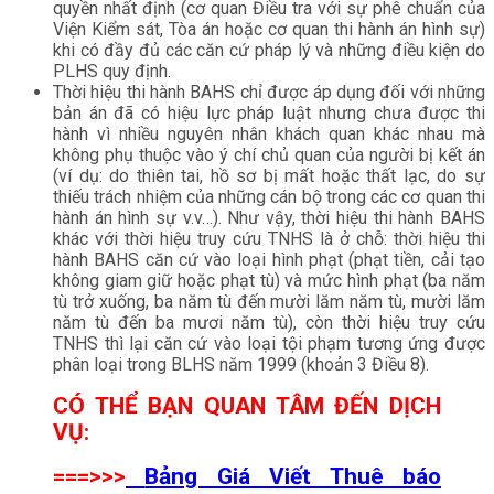
quyền nhất định (cơ quan Điều tra với sự phê chuẩn của
Viện Kiểm sát, Tòa án hoặc cơ quan thi hành án hình sự)
khi có đầy đủ các căn cứ pháp lý và những điều kiện do
PLHS quy định.
Thời hiệu thi hành BAHS chỉ được áp dụng đối với những
bản án đã có hiệu lực pháp luật nhưng chưa được thi
hành vì nhiều nguyên nhân khách quan khác nhau mà
không phụ thuộc vào ý chí chủ quan của người bị kết án
(ví dụ: do thiên tai, hồ sơ bị mất hoặc thất lạc, do sự
thiếu trách nhiệm của những cán bộ trong các cơ quan thi
hành án hình sự v.v…). Như vậy, thời hiệu thi hành BAHS
khác với thời hiệu truy cứu TNHS là ở chỗ: thời hiệu thi
hành BAHS căn cứ vào loại hình phạt (phạt tiền, cải tạo
không giam giữ hoặc phạt tù) và mức hình phạt (ba năm
tù trở xuống, ba năm tù đến mười lăm năm tù, mười lăm
năm tù đến ba mươi năm tù), còn thời hiệu truy cứu
TNHS thì lại căn cứ vào loại tội phạm tương ứng được
phân loại trong BLHS năm 1999 (khoản 3 Điều 8).
CÓ THỂ BẠN QUAN TÂM ĐẾN DỊCH
VỤ:
===>>>
Bảng Giá Viết Thuê báo