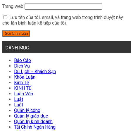
Trang web
Lưu tên của tôi, email, và trang web trong trình duyệt này
cho lần bình luận kế tiếp của tôi.
DANH MỤC
Báo Cáo
Dịch Vụ
Du Lịch – Khách Sạn
Khóa Luận
Kinh Tế
KINH TẾ
Luận Văn
Luật
Luật
Quản lý công
Quản lý giáo dục
Quản trị kinh doanh
Tài Chính Ngân Hàng