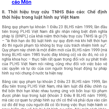
cáo Môn
II. Thời hiệu truy cứu TNHS Báo cáo: Chế định
thời hiệu trong luật hình sự Việt Nam
Bằng quy phạm tại khoản 1 Điều 23 BLHS năm 1999, lần đầu
tiên trong PLHS Việt Nam đã ghi nhận riêng biệt định nghĩa
pháp lý (ĐNPL) của khái niệm thời hiệu truy cứu TNHS là gì (?)
– “là thời hạn do Bộ luật hình sự quy định mà khi hết thời hạn
đó thì người phạm tội không bị truy cứu trách nhiệm hình sự”.
Quy phạm này chính là một điểm mới của BLHS năm 1999 (mà
trong BLHS năm 1985 trước đây không có) và do đó, nó có ý
nghĩa khoa học – thực tiễn rất quan trọng đối với sự phát triển
của PLHS Việt Nam nói riêng, cũng như đối với việc bảo vệ
các quyền và tự do của con người trong hoạt động tư pháp
hình sự nói chung ở nước ta hiện nay.
Bằng các quy phạm tại khoản 2 Điều 23 BLHS năm 1999, lần
đầu tiên trong PLHS Việt Nam, nhà làm luật đã điều chỉnh cụ
thể bốn thời hạn khác nhau tương ứng với bốn loại tội phạm
được phân loại trong luật (khoản 3 Điều 8 BLHS năm 1999),
mà các cơ quan tư pháp hình sự chỉ có thể và phải dựa vào căn
cứ đó để truy cứu người đã có lỗi trong việc thực hiện hành vi