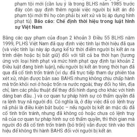
phạm tội mới (cần lưu ý là trong BLHS năm 1985 trước
đây còn quy định thêm ngoài việc người bị kết án đó
phạm tội mới thì họ còn phải bị xét xử và bị áp dụng hình
phạt tù).
Báo cáo: Chế định thời hiệu trong luật hình
sự Việt Nam
Bằng các quy phạm của đoạn 2 khoản 3 Điều 55 BLHS năm
1999, PLHS Việt Nam đã quy định việc tính lại thời hiệu đã qua
(và việc tính lại này áp dụng kể từ thời điểm người bị kết án ra
trình diện hoặc bị bắt giữ) đối với tất cả ba thời hạn (tương
ứng với loại hình phạt và mức hình phạt quy định tại khoản 2
Điều luật đang bình luận), nếu người bị kết án trong thời hạn đã
qua đã cố tình trốn tránh (ví dụ: đã trực tiếp tham dự phiên tòa
xét xử, nhận được bản sao BAHS nhưng không chịu chấp hành
mà trốn khỏi nơi ở hoặc trốn ra nước ngoài; thay đổi họ tên, địa
chỉ; làm các phẫu thuật để thay đổi hình dạng cho khác với hình
dáng ban đầu…) và cơ quan tư pháp hình sự có thẩm quyền đã
ra lệnh truy nã người đó. Có nghĩa là, ở đây việc đã có lệnh truy
nã phải là điều kiện bắt buộc – nếu người bị kết án mặc dù đã
cố tình trốn tránh, nhưng đã không có hoặc chưa có lệnh truy
nã của cơ quan tư pháp hình sự có thẩm quyền, thì thời gian mà
người đó đã cố tình trốn tránh (bỏ trốn) vẫn được tính vào thời
hiệu để không thi hành BAHS đối với người bị kết án.