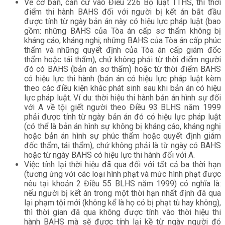
Về cơ bản, căn cứ vào Điều 226 Bộ luật TTHS, thì thời
điểm thi hành BAHS đối với người bị kết án bắt đầu
được tính từ ngày bản án này có hiệu lực pháp luật (bao
gồm: những BAHS của Tòa án cấp sơ thẩm không bị
kháng cáo, kháng nghị; những BAHS của Tòa án cấp phúc
thẩm và những quyết định của Tòa án cấp giám đốc
thẩm hoặc tái thẩm), chứ không phải từ thời điểm người
đó có BAHS (bản án sơ thẩm) hoặc từ thời điểm BAHS
có hiệu lực thi hành (bản án có hiệu lực pháp luật kèm
theo các điều kiện khác phát sinh sau khi bản án có hiệu
lực pháp luật. Ví du: thời hiệu thi hành bản án hình sự đối
với A về tội giết người theo Điều 93 BLHS năm 1999
phải được tính từ ngày bản án đó có hiệu lực pháp luật
(có thể là bản án hình sự không bị kháng cáo, kháng nghị
hoặc bản án hình sự phúc thẩm hoặc quyết định giám
đốc thẩm, tái thẩm), chứ không phải là từ ngày có BAHS
hoặc từ ngày BAHS có hiệu lực thi hành đối với A.
Việc tính lại thời hiệu đã qua đối với tất cả ba thời hạn
(tương ứng với các loại hình phạt và mức hình phạt được
nêu tại khoản 2 Điều 55 BLHS năm 1999) có nghĩa là:
nếu người bị kết án trong một thời hạn nhất định đã qua
lại phạm tội mới (không kể là họ có bị phạt tù hay không),
thì thời gian đã qua không được tính vào thời hiệu thi
hành BAHS mà sẽ được tính lại kề từ ngày người đó