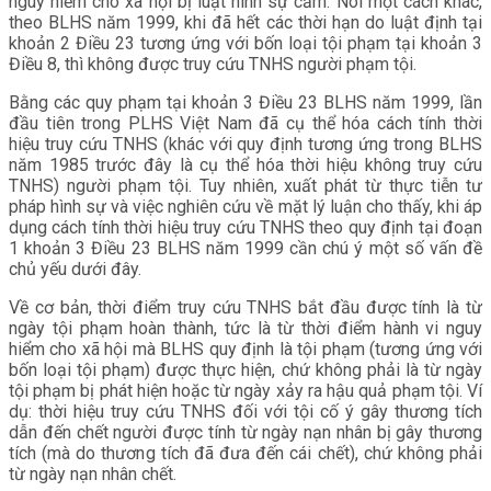
nguy hiểm cho xã hội bị luật hình sự cấm. Nói một cách khác,
theo BLHS năm 1999, khi đã hết các thời hạn do luật định tại
khoản 2 Điều 23 tương ứng với bốn loại tội phạm tại khoản 3
Điều 8, thì không được truy cứu TNHS người phạm tội.
Bằng các quy phạm tại khoản 3 Điều 23 BLHS năm 1999, lần
đầu tiên trong PLHS Việt Nam đã cụ thể hóa cách tính thời
hiệu truy cứu TNHS (khác với quy định tương ứng trong BLHS
năm 1985 trước đây là cụ thể hóa thời hiệu không truy cứu
TNHS) người phạm tội. Tuy nhiên, xuất phát từ thực tiễn tư
pháp hình sự và việc nghiên cứu về mặt lý luận cho thấy, khi áp
dụng cách tính thời hiệu truy cứu TNHS theo quy định tại đoạn
1 khoản 3 Điều 23 BLHS năm 1999 cần chú ý một số vấn đề
chủ yếu dưới đây.
Về cơ bản, thời điểm truy cứu TNHS bắt đầu được tính là từ
ngày tội phạm hoàn thành, tức là từ thời điểm hành vi nguy
hiểm cho xã hội mà BLHS quy định là tội phạm (tương ứng với
bốn loại tội phạm) được thực hiện, chứ không phải là từ ngày
tội phạm bị phát hiện hoặc từ ngày xảy ra hậu quả phạm tội. Ví
dụ: thời hiệu truy cứu TNHS đối với tội cố ý gây thương tích
dẫn đến chết người được tính từ ngày nạn nhân bị gây thương
tích (mà do thương tích đã đưa đến cái chết), chứ không phải
từ ngày nạn nhân chết.