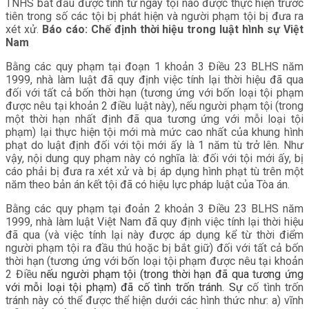
TNHS bắt đầu được tính từ ngày tội nào được thực hiện trước
tiên trong số các tội bị phát hiện và người phạm tội bị đưa ra
xét xử.
Báo cáo: Chế định thời hiệu trong luật hình sự Việt
Nam
Bằng các quy phạm tại đoạn 1 khoản 3 Điều 23 BLHS năm
1999, nhà làm luật đã quy định việc tính lại thời hiệu đã qua
đối với tất cả bốn thời hạn (tương ứng với bốn loại tội phạm
được nêu tại khoản 2 điều luật này), nếu người phạm tội (trong
một thời hạn nhất định đã qua tương ứng với mỗi loại tội
phạm) lại thực hiện tội mới mà mức cao nhất của khung hình
phạt do luật định đối với tội mới ấy là 1 năm tù trở lên. Như
vậy, nội dung quy phạm này có nghĩa là: đối với tội mới ấy, bị
cáo phải bị đưa ra xét xử và bị áp dụng hình phạt tù trên một
năm theo bản án kết tội đã có hiệu lực pháp luật của Tòa án.
Bằng các quy phạm tại đoản 2 khoản 3 Điều 23 BLHS năm
1999, nhà làm luật Việt Nam đã quy định việc tính lại thời hiệu
đã qua (và việc tính lại này được áp dụng kể từ thời điểm
người phạm tội ra đầu thú hoặc bị bắt giữ) đối với tất cả bốn
thời hạn (tương ứng với bốn loại tội phạm được nêu tại khoản
2 Điều
nếu người phạm tội (trong thời hạn đã qua tương ứng
với mỗi loại tội phạm) đã cố tình trốn tránh. Sự
cố tình trốn
tránh này có thể được thể hiện dưới các hình thức như: a) vĩnh