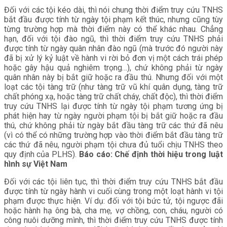
Đối với các tội kéo dài, thì nói chung thời điểm truy cứu TNHS
bắt đầu được tính từ ngày tội phạm kết thúc, nhưng cũng tùy
từng trường hợp mà thời điểm này có thể khác nhau. Chẳng
hạn, đối với tội đào ngũ, thì thời điểm truy cứu TNHS phải
được tính từ ngày quân nhân đào ngũ (mà trước đó người này
đã bị xử lý kỷ luật về hành vi rời bỏ đơn vị một cách trái phép
hoặc gây hậu quả nghiêm trọng…), chứ không phải từ ngày
quân nhân này bị bắt giữ hoặc ra đầu thú. Nhưng đối với một
loạt các tội tàng trữ (như tàng trữ vũ khí quân dụng, tàng trữ
chất phóng xạ, hoặc tàng trữ chất cháy, chất độc), thì thời điểm
truy cứu TNHS lại được tính từ ngày tội phạm tương ứng bị
phát hiện hay từ ngày người phạm tội bị bắt giữ hoặc ra đầu
thú, chứ không phải từ ngày bắt đầu tàng trữ các thứ đã nêu
(vì có thể có những trường hợp vào thời điểm bắt đầu tàng trữ
các thứ đã nêu, người phạm tội chưa đủ tuổi chịu TNHS theo
quy định của PLHS).
Báo cáo: Chế định thời hiệu trong luật
hình sự Việt Nam
Đối với các tội liên tục, thì thời điểm truy cứu TNHS bắt đầu
được tính từ ngày hành vi cuối cùng trong một loạt hành vi tội
phạm được thực hiện. Ví dụ: đối với tội bức tử, tội ngược đãi
hoặc hành hạ ông bà, cha mẹ, vợ chồng, con, cháu, người có
công nuôi dưỡng mình, thì thời điểm truy cứu TNHS được tính