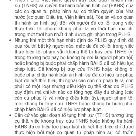
sự (TNHS) và quyền thi hành bản án hình sự (BAHS) của
các cơ quan tư pháp hình sự có thẩm quyền của Nhà
nước (cơ quan Điều tra, Viện kiểm sát, Tòa án và cơ quan
thi hành án hình sự) đối với người đã có lỗi trong việc
thực hiện tội phạm không phải là vô thời hạn, mà chỉ
trong một thời hạn nhất định được ghi nhận trong PLHS.
Nhưng khi một thời hạn nhất định do PLHS quy định đã
qua rồi, thì bất kỳ người nào, mặc dù đã có lỗi trong việc
thực hiện tội phạm vẫn không thể bị truy cứu TNHS (vì
trong trường hợp này họ không bị coi là người phạm tội)
hoặc không bị buộc phải chấp hành BAHS đã có hiệu lực
pháp luật. Để không bị truy cứu TNHS hoặc không bị
buộc phải chấp hành bản án hình sự đã có hiệu lực pháp
luật do hết thời hiệu, thì ngoài các căn cứ pháp lý ra, còn
phải có một loạt những điều kiện cụ thể khác do PLHS
quy định, mà chỉ khi nào có tổng hợp đầy đủ chúng (các
căn cứ pháp lý và những điều kiện ấy), người phạm tội
mới không bị truy cứu TNHS hoặc không bị buộc phải
chấp hành BAHS đã có hiệu lực pháp luật.
Căn cứ vào giai đoạn tố tụng hình sự (TTHS) tương ứng
cụ thể, việc không truy cứu TNHS hoặc không thi hành
BAHS đã có hiệu lực pháp luật do hết thời hiệu chỉ được
thực hiện bởi một cơ quan tư pháp hình sự có thẩm