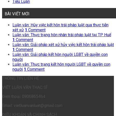
Tiểu Luận
BÀI VIẾT MỚI
Luận văn: Hủy việc kết hôn trái pháp luật qua thực tiễn
xét xử
1
Comment
Luận văn: Thực trạng hôn nhân trái pháp luật tại TP Huế
1
Comment
Luận văn: Giải pháp xét xử hủy việc kết hôn trái pháp luật
1
Comment
Luận văn: Giải pháp kết hôn người LGBT về quyền con
người
Luận văn: Thực trạng kết hôn người LGBT về quyền con
người
1
Comment
THÔNG TIN LIÊN HỆ
VIẾT LUẬN VĂN THẠC SĨ
Điện thoại: 0906865464
Email: vietluanvanluat@gmail.com
ĐIỀU KHOẢN VÀ CHÍNH SÁCH