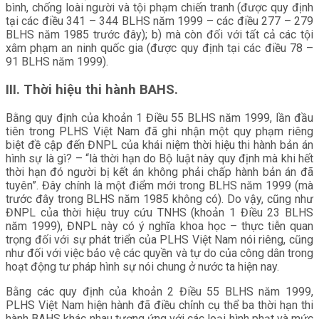
bình, chống loài người và tội phạm chiến tranh (được quy định
tại các điều 341 – 344 BLHS năm 1999 – các điều 277 – 279
BLHS năm 1985 trước đây); b) mà còn đối với tất cả các tội
xâm phạm an ninh quốc gia (được quy định tại các điều 78 –
91 BLHS năm 1999).
III. Thời hiệu thi hành BAHS.
Bằng quy định của khoản 1 Điều 55 BLHS năm 1999, lần đầu
tiên trong PLHS Việt Nam đã ghi nhận một quy phạm riêng
biệt đề cập đến ĐNPL của khái niệm thời hiệu thi hành bản án
hình sự là gì? – “là thời hạn do Bộ luật này quy định mà khi hết
thời hạn đó người bị kết án không phải chấp hành bản án đã
tuyên”. Đây chính là một điểm mới trong BLHS năm 1999 (mà
trước đây trong BLHS năm 1985 không có). Do vậy, cũng như
ĐNPL của thời hiệu truy cứu TNHS (khoản 1 Điều 23 BLHS
năm 1999), ĐNPL này có ý nghĩa khoa học – thực tiễn quan
trọng đối với sự phát triển của PLHS Việt Nam nói riêng, cũng
như đối với việc bảo vệ các quyền và tự do của công dân trong
hoạt động tư pháp hình sự nói chung ở nước ta hiện nay.
Bằng các quy định của khoản 2 Điều 55 BLHS năm 1999,
PLHS Việt Nam hiện hành đã điều chỉnh cụ thể ba thời hạn thi
hành BAHS khác nhau tương ứng với các loại hình phạt và mức