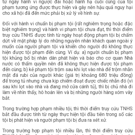
từ ngày hành vi ngược đãi hoặc hành hạ cuối cùng của tội
phạm tương ứng được thực hiện và gây nên hậu quả nguy hại
cho xã hội đã đến mức phải bị xử lý về hình sự.
Đối với hành vi chuẩn bị phạm tội (rất nghiêm trọng hoặc đặc
biệt nghiêm trọng) và hành vi phạm tội chưa đạt, thì thời điểm
truy cứu TNHS được tính từ ngày hoạt động phạm tội bị chấm
dứt về mặt pháp lý do những nguyên nhân khách quan ngoài ý
muốn của người phạm tội và khiến cho người đó không thực
hiện được tội phạm đến cùng. Ví dụ: a) người chuẩn bị phạm
tội khủng bố bị nhân dân phát hiện và báo cho cơ quan Nhà
nước có thẩm quyền nên đã không thực hiện được tội phạm
đến cùng; b) kẻ phạm tội trộm sau khi lọt vào nhà để trộm nhẫn
mặt đá rubi của người khác (giá trị khoảng 680 triệu đồng)
để trong tủ nhưng chưa kịp chiếm đoạt được chiếc nhẫn đó (vì
sau khi lọt vào nhà và đang mở cửa cánh tủ), thì bị chủ nhà đi
làm về nhìn thấy, hô hoán lên và bị những người hàng xóm vây
bắt.
Trong trường hợp phạm nhiều tội, thì thời điểm truy cứu TNHS
bắt đầu được tính từ ngày thực hiện tội đầu tiên trong số các
tội bị phát hiện và người phạm tội bị đưa ra xét xử.
Trong trường hợp phạm tội nhiều lần, thì thời điểm truy cứu