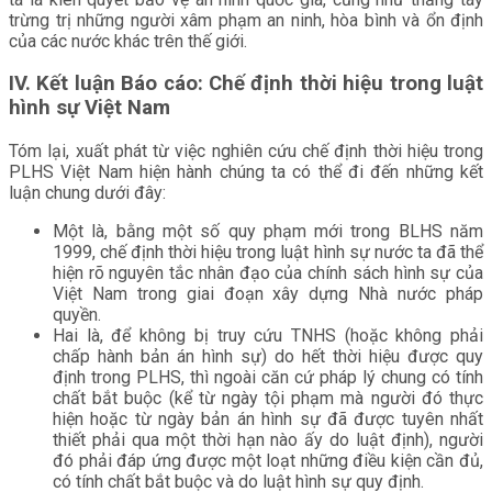
trừng trị những người xâm phạm an ninh, hòa bình và ổn định
của các nước khác trên thế giới.
IV. Kết luận Báo cáo: Chế định thời hiệu trong luật
hình sự Việt Nam
Tóm lại, xuất phát từ việc nghiên cứu chế định thời hiệu trong
PLHS Việt Nam hiện hành chúng ta có thể đi đến những kết
luận chung dưới đây:
Một là, bằng một số quy phạm mới trong BLHS năm
1999, chế định thời hiệu trong luật hình sự nước ta đã thể
hiện rõ nguyên tắc nhân đạo của chính sách hình sự của
Việt Nam trong giai đoạn xây dựng Nhà nước pháp
quyền.
Hai là, để không bị truy cứu TNHS (hoặc không phải
chấp hành bản án hình sự) do hết thời hiệu được quy
định trong PLHS, thì ngoài căn cứ pháp lý chung có tính
chất bắt buộc (kể từ ngày tội phạm mà người đó thực
hiện hoặc từ ngày bản án hình sự đã được tuyên nhất
thiết phải qua một thời hạn nào ấy do luật định), người
đó phải đáp ứng được một loạt những điều kiện cần đủ,
có tính chất bắt buộc và do luật hình sự quy định.