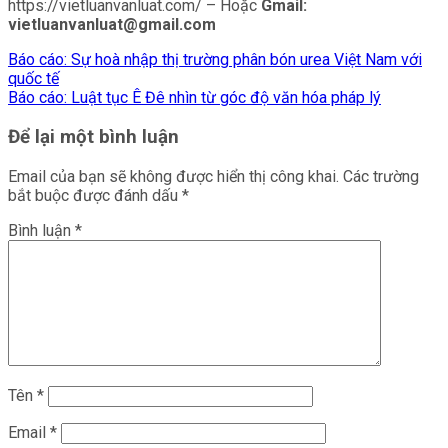
https://vietluanvanluat.com/
– Hoặc
Gmail:
vietluanvanluat@gmail.com
Báo cáo: Sự hoà nhập thị trường phân bón urea Việt Nam với
quốc tế
Báo cáo: Luật tục Ê Đê nhìn từ góc độ văn hóa pháp lý
Để lại một bình luận
Email của bạn sẽ không được hiển thị công khai.
Các trường
bắt buộc được đánh dấu
*
Bình luận
*
Tên
*
Email
*