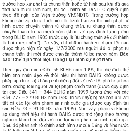
trường hợp xử phạt tù chung thân hoặc tử hình sau khi đã qua
thời hạn mười lăm năm, thì do Chánh án TANDTC quyết định
theo đề nghị của Viện trưởng VKSNDTC. Trong trường hợp
không cho áp dụng thời hiệu thi hành bản án thì hình phạt tử
hình được chuyển thành tù chung thân, tù chung thân được
chuyển thành tù ba mươi năm (khác với quy định tương ứng
trong BLHS năm 1985 trước đây là “tù chung thân sẽ đổi thành
tù hai mươi năm”). Do vậy, chỉ những hành vi phạm tội nào
được thực hiện từ ngày 1/7/2000 mà người đó bị phạt tù
chung thân thì mới được chuyển thành tù ba mươi năm.
Báo
cáo: Chế định thời hiệu trong luật hình sự Việt Nam
Theo quy định của Điều 56 BLHS năm 1999, thì chế định thể
hiện tính nhân đạo về thời hiệu thi hành BAHS không được
phép áp dụng: a) không chỉ những đối với các tội phá hoại hòa
bình, chống loài người và tội phạm chiến tranh (được quy định
tại các Điều 341 – 344 BLHS năm 1999 tương ứng với các
Điều 277 – 279 BLHS năm 1985 trước đây); b) mà còn đối với
tất cả các tội xâm phạm an ninh quốc gia (được quy định tại
các Điều 78 – 91 BLHS năm 1999). Như vậy, phạm vi không
áp dụng thời hiệu thi hành BAHS được mở rộng theo hướng
nghiêm khắc hơn đối với các tội xâm phạm an ninh quốc gia.
Điều đó phản ánh rõ chính sách hình sự của Đảng và Nhà nước
ta là kiên quyết bảo vệ an ninh quốc gia, cũng như thẳng tay