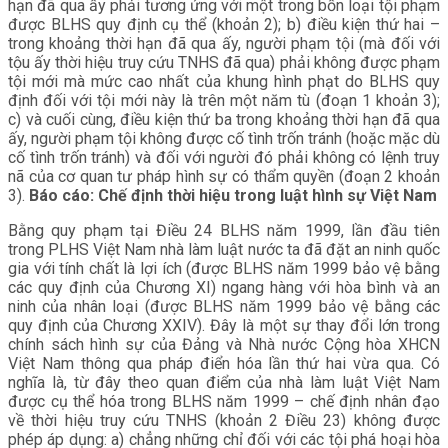
hạn đã qua ấy phải tương ứng với một trong bốn loại tội phạm
được BLHS quy định cụ thể (khoản 2); b) điều kiện thứ hai –
trong khoảng thời hạn đã qua ấy, người phạm tội (mà đối với
tộu ấy thời hiệu truy cứu TNHS đã qua) phải không được phạm
tội mới mà mức cao nhất của khung hình phạt do BLHS quy
định đối với tội mới này là trên một năm tù (đoạn 1 khoản 3);
c) và cuối cùng, điều kiện thứ ba trong khoảng thời hạn đã qua
ấy, người phạm tội không được cố tình trốn tránh (hoặc mặc dù
cố tình trốn tránh) và đối với người đó phải không có lệnh truy
nã của cơ quan tư pháp hình sự có thẩm quyền (đoạn 2 khoản
3).
Báo cáo: Chế định thời hiệu trong luật hình sự Việt Nam
Bằng quy phạm tại Điều 24 BLHS năm 1999, lần đầu tiên
trong PLHS Việt Nam nhà làm luật nước ta đã đặt an ninh quốc
gia với tính chất là lợi ích (được BLHS năm 1999 bảo vệ bằng
các quy định của Chương XI) ngang hàng với hòa bình và an
ninh của nhân loại (được BLHS năm 1999 bảo vệ bằng các
quy định của Chương XXIV). Đây là một sự thay đổi lớn trong
chính sách hình sự của Đảng và Nhà nước Cộng hòa XHCN
Việt Nam thông qua pháp điển hóa lần thứ hai vừa qua. Có
nghĩa là, từ đây theo quan điểm của nhà làm luật Việt Nam
được cụ thể hóa trong BLHS năm 1999 – chế định nhân đạo
về thời hiệu truy cứu TNHS (khoản 2 Điều 23) không được
phép áp dụng: a) chẳng những chỉ đối với các tội phá hoại hòa