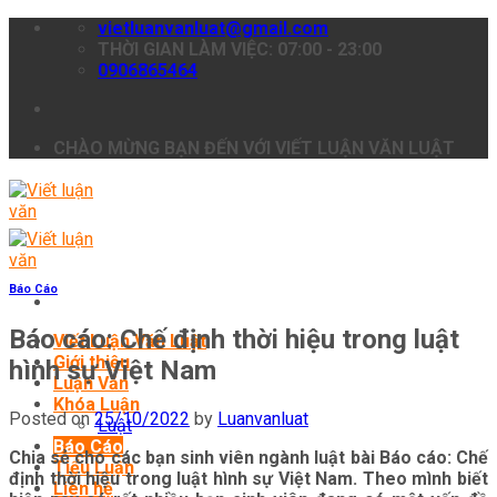
Skip
vietluanvanluat@gmail.com
to
THỜI GIAN LÀM VIỆC: 07:00 - 23:00
content
0906865464
CHÀO MỪNG BẠN ĐẾN VỚI VIẾT LUẬN VĂN LUẬT
Báo Cáo
Báo cáo: Chế định thời hiệu trong luật
Viết Luận Văn Luật
Giới thiệu
hình sự Việt Nam
Luận Văn
Khóa Luận
Posted on
25/10/2022
by
Luanvanluat
Luật
Báo Cáo
Chia sẻ cho các bạn sinh viên ngành luật bài Báo cáo: Chế
Tiểu Luận
định thời hiệu trong luật hình sự Việt Nam. Theo mình biết
Liên hệ