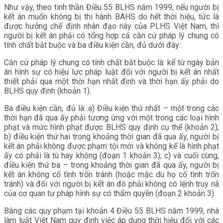
Như vậy, theo tinh thần Điều 55 BLHS năm 1999, nếu người bị
kết án muốn không bị thi hành BAHS do hết thời hiệu, tức là
được hưởng chế định nhân đạo này của PLHS Việt Nam, thì
người bị kết án phải có tổng hợp cả căn cứ pháp lý chung có
tính chất bắt buộc và ba điều kiện cần, đủ dưới đây:
Căn cứ pháp lý chung có tính chất bắt buộc là: kể từ ngày bản
án hình sự có hiệu lực pháp luật đối với người bị kết án nhất
thiết phải qua một thời hạn nhất định và thời hạn ấy phải do
BLHS quy định (khoản 1).
Ba điều kiện cần, đủ là: a) Điều kiện thứ nhất – một trong các
thời hạn đã qua ấy phải tương ứng với một trong các loại hình
phạt và mức hình phạt được BLHS quy định cụ thể (khoản 2);
b) điều kiện thứ hai trong khoảng thời gian đã qua ấy, người bị
kết án phải không được phạm tội mới và không kể là hình phạt
ấy có phải là tù hay không (đoạn 1 khoản 3); c) và cuối cùng,
điều kiện thứ ba – trong khoảng thời gian đã qua ấy, người bị
kết án không cố tình trốn tránh (hoặc mặc dù họ cố tình trốn
tránh) và đối với người bị kết án đó phải không có lệnh truy nã
của cơ quan tư pháp hình sự có thẩm quyền (đoạn 2 khoản 3).
Bằng các quy phạm tại khoản 4 Điều 55 BLHS năm 1999, nhà
làm luật Việt Nam quy định việc áp dụng thời hiệu đối với các