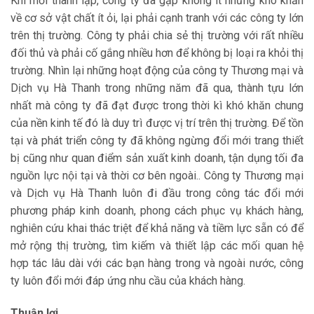
Khi mới thành lập, công ty đã gặp không ít những khó khăn
về cơ sở vật chất ít ỏi, lại phải cạnh tranh với các công ty lớn
trên thị trường. Công ty phải chia sẻ thị trường với rất nhiều
đối thủ và phải cố gắng nhiều hơn để không bị loại ra khỏi thị
trường. Nhìn lại những hoạt động của công ty Thương mại và
Dịch vụ Hà Thanh trong những năm đã qua, thành tựu lớn
nhất mà công ty đã đạt được trong thời kì khó khăn chung
của nền kinh tế đó là duy trì được vị trí trên thị trường. Để tồn
tại và phát triển công ty đã không ngừng đổi mới trang thiết
bị cũng như quan điểm sản xuất kinh doanh, tận dụng tối đa
nguồn lực nội tại và thời cơ bên ngoài.. Công ty Thương mại
và Dịch vụ Hà Thanh luôn đi đầu trong công tác đổi mới
phương pháp kinh doanh, phong cách phục vụ khách hàng,
nghiên cứu khai thác triệt để khả năng và tiềm lực sẵn có để
mở rộng thị trường, tìm kiếm và thiết lập các mối quan hệ
hợp tác lâu dài với các bạn hàng trong và ngoài nước, công
ty luôn đổi mới đáp ứng nhu cầu của khách hàng.
Thuận lợi