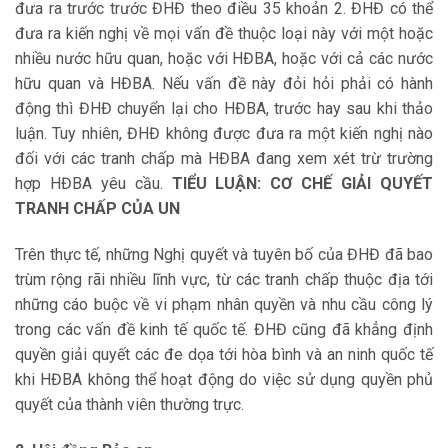
đưa ra trước trước ĐHĐ theo điều 35 khoản 2. ĐHĐ có thể
đưa ra kiến nghị về mọi vấn đề thuộc loại này với một hoặc
nhiều nước hữu quan, hoặc với HĐBA, hoặc với cả các nước
hữu quan và HĐBA. Nếu vấn đề này đỏi hỏi phải có hành
động thì ĐHĐ chuyển lại cho HĐBA, trước hay sau khi thảo
luận. Tuy nhiên, ĐHĐ không được đưa ra một kiến nghị nào
đối với các tranh chấp mà HĐBA đang xem xét trừ trường
hợp HĐBA yêu cầu.
TIỂU LUẬN: CƠ CHẾ GIẢI QUYẾT
TRANH CHẤP CỦA UN
Trên thực tế, những Nghị quyết và tuyên bố của ĐHĐ đã bao
trùm rộng rãi nhiều lĩnh vực, từ các tranh chấp thuộc địa tới
những cáo buộc về vi phạm nhân quyền và nhu cầu công lý
trong các vấn đề kinh tế quốc tế. ĐHĐ cũng đã khẳng định
quyền giải quyết các đe dọa tới hòa bình và an ninh quốc tế
khi HĐBA không thể hoạt động do việc sử dụng quyền phủ
quyết của thành viên thường trực.