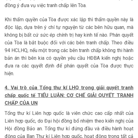
đồng ý đưa vụ việc tranh chấp lên Tòa.
Khi thẩm quyền của Tòa được xác lập thì thẩm quyền này là
độc lập, dựa trên ý chí tự nguyện từ các bên hữu quan, mà
không bị bất cứ sức ép chính trị hay kinh tế nào. Phán quyết
của Tòa là bắt buộc đối với các bên tranh chấp. Theo điều
94 HCLHQ, nếu một trong các bên tranh chấp không thi hành
bản án thì bên kia có quyền yêu cầu HĐBA kiến nghị hoặc
đưa ra các quyết định để phán quyết của Tòa được thực
hiện.
4. Vai trò của Tổng thư kí LHQ trong giải quyết tranh
chấp quốc tế TIỂU LUẬN: CƠ CHẾ GIẢI QUYẾT TRANH
CHẤP CỦA UN
Tổng thư kí Liên hợp quốc là viên chức cao cấp nhất của
Liên hợp quốc, do Đại hội đồng bổ nhiệm theo kiến nghị của
Hội đồng Bảo an. Tổng thư kí đứng đầu và điều hành hoạt
động của Ban Thư kí Liên hợp quốc, hoạt động trong tất cả