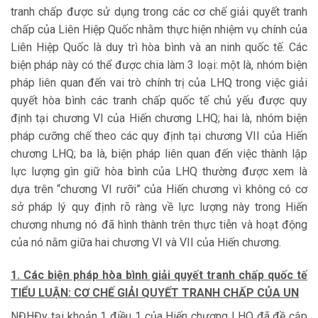
tranh chấp được sử dụng trong các cơ chế giải quyết tranh
chấp của Liên Hiệp Quốc nhằm thực hiện nhiệm vụ chính của
Liên Hiệp Quốc là duy trì hòa bình và an ninh quốc tế. Các
biện pháp này có thể được chia làm 3 loại: một là, nhóm biện
pháp liên quan đến vai trò chính trị của LHQ trong việc giải
quyết hòa bình các tranh chấp quốc tế chủ yếu được quy
định tại chương VI của Hiến chương LHQ; hai là, nhóm biện
pháp cưỡng chế theo các quy định tại chương VII của Hiến
chương LHQ; ba là, biện pháp liên quan đến việc thành lập
lực lượng gìn giữ hòa bình của LHQ thường được xem là
dựa trên “chương VI rưỡi” của Hiến chương vì không có cơ
sở pháp lý quy định rõ ràng về lực lượng này trong Hiến
chương nhưng nó đã hình thành trên thực tiễn và hoạt động
của nó nằm giữa hai chương VI và VII của Hiến chương.
1. Các biện pháp hòa bình giải quyết tranh chấp quốc tế
TIỂU LUẬN: CƠ CHẾ GIẢI QUYẾT TRANH CHẤP CỦA UN
NĐHĐy tại khoản 1 điều 1 của Hiến chương LHQ đã đề cập