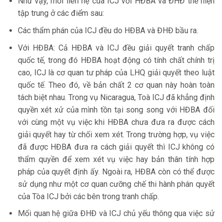
Như vậy, mối liên hệ của ICJ với HĐBA và ĐHĐ thể hiện
tập trung ở các điểm sau:
Các thẩm phán của ICJ đều do HĐBA và ĐHĐ bầu ra.
Với HĐBA: Cả HĐBA và ICJ đều giải quyết tranh chấp
quốc tế, trong đó HĐBA hoạt động có tính chất chính trị
cao, ICJ là cơ quan tư pháp của LHQ giải quyết theo luật
quốc tế. Theo đó, về bản chất 2 cơ quan này hoàn toàn
tách biệt nhau. Trong vụ Nicaragua, Toà ICJ đã khẳng định
quyền xét xử của mình tồn tại song song với HĐBA đối
với cùng một vụ việc khi HĐBA chưa đưa ra được cách
giải quyết hay từ chối xem xét. Trong trường hợp, vụ việc
đã được HĐBA đưa ra cách giải quyết thì ICJ không có
thẩm quyền để xem xét vụ việc hay bản thân tính hợp
pháp của quyết định ấy. Ngoài ra, HĐBA còn có thể được
sử dụng như một cơ quan cưỡng chế thi hành phán quyết
của Tòa ICJ bởi các bên trong tranh chấp.
Mối quan hệ giữa ĐHĐ và ICJ chủ yếu thông qua việc sử