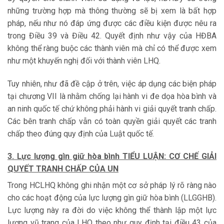
những trường hợp mà thông thường sẽ bị xem là bất hợp
pháp, nếu như nó đáp ứng được các điều kiện được nêu ra
trong Điều 39 và Điều 42. Quyết định như vậy của HĐBA
không thể ràng buộc các thành viên mà chỉ có thể được xem
như một khuyến nghị đối với thành viên LHQ.
Tuy nhiên, như đã đề cập ở trên, việc áp dụng các biện pháp
tại chương VII là nhằm chống lại hành vi đe dọa hòa bình và
an ninh quốc tế chứ không phải hành vi giải quyết tranh chấp.
Các bên tranh chấp vẫn có toàn quyền giải quyết các tranh
chấp theo đúng quy định của Luật quốc tế.
3. Lực lượng gìn giữ hòa bình TIỂU LUẬN: CƠ CHẾ GIẢI
QUYẾT TRANH CHẤP CỦA UN
Trong HCLHQ không ghi nhận một cơ sở pháp lý rõ ràng nào
cho các hoạt động của lực lượng gìn giữ hòa bình (LLGGHB).
Lực lượng này ra đời do việc không thể thành lập một lực
lượng vũ trang của LHQ theo như quy định tại điều 43 của