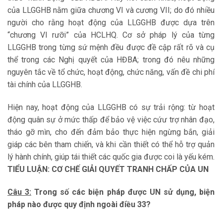
của LLGGHB nằm giữa chương VI và cương VII; do đó nhiều
người cho rằng hoạt động của LLGGHB được dựa trên
“chương VI rưỡi” của HCLHQ. Cơ sở pháp lý của từng
LLGGHB trong từng sứ mệnh đều được đề cập rất rõ và cụ
thể trong các Nghị quyết của HĐBA; trong đó nêu những
nguyên tắc về tổ chức, hoạt động, chức năng, vấn đề chi phí
tài chính của LLGGHB.
Hiện nay, hoạt động của LLGGHB có sự trải rộng: từ hoạt
động quân sự ở mức thấp để bảo vệ việc cứư trợ nhân đạo,
tháo gỡ mìn, cho đến đảm bảo thực hiện ngừng bắn, giải
giáp các bên tham chiến, và khi cần thiết có thể hỗ trợ quản
lý hành chính, giúp tái thiết các quốc gia được coi là yếu kém.
TIỂU LUẬN: CƠ CHẾ GIẢI QUYẾT TRANH CHẤP CỦA UN
Câu 3:
Trong số các biện pháp được UN sử dụng, biện
pháp nào được
quy định ngoài điều 33?