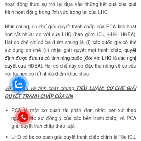
hoạt động thực sự trở lại dựa vào những kết quả của quá
trình họat động trong lĩnh vực trọng tài của LHQ.
Nhìn chung, cơ chế giải quyết tranh chấp của PCA linh họat
hơn rất nhiều so với của LHQ (bao gồm ICJ, ĐHĐ, HĐBA).
Hai cơ chế chỉ có ba điểm chung là: (i) các quốc gia có thể
sử dụng cơ chế, (ii) nhận giải quyết mọi tranh chấp,
quyết
định được đưa ra có tính ràng buộc (đối với LHQ là các nghị
quyết của
HĐBA). Hai cơ chế này do đặc thù riêng về cơ cấu
nội tại nên có rất nhiều điểm khác nhau.
Về cơ cấu và tính chất chung
TIỂU LUẬN: CƠ CHẾ GIẢI
QUYẾT TRANH CHẤP CỦA UN
PCA là một cơ quan tài phán đơn nhất, xét xử theo
nguyên tắc sự đồng ý của các bên tranh chấp, và PCA
giải quyết trah chấp theo luật.
LHQ có ba cơ quan giải quyết tranh chấp chính là Tòa ICJ,