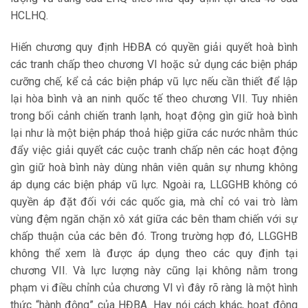
HCLHQ.
Hiến chương quy định HĐBA có quyền giải quyết hoà bình
các tranh chấp theo chương VI hoặc sử dụng các biện pháp
cưỡng chế, kể cả các biện pháp vũ lực nếu cần thiết để lập
lại hòa bình và an ninh quốc tế theo chương VII. Tuy nhiên
trong bối cảnh chiến tranh lạnh, hoạt động gìn giữ hoà bình
lại như là một biện pháp thoả hiệp giữa các nước nhằm thúc
đẩy việc giải quyết các cuộc tranh chấp nên các hoạt động
gìn giữ hoà bình này dùng nhân viên quân sự nhưng không
áp dụng các biện pháp vũ lực. Ngoài ra, LLGGHB không có
quyền áp đặt đối với các quốc gia, mà chỉ có vai trò làm
vùng đệm ngăn chặn xô xát giữa các bên tham chiến với sự
chấp thuận của các bên đó. Trong trường hợp đó, LLGGHB
không thể xem là được áp dụng theo các quy định tại
chương VII. Và lực lượng này cũng lại không nằm trong
phạm vi điều chỉnh của chương VI vì đây rõ ràng là một hình
thức “hành động” của HĐBA. Hay nói cách khác, hoạt động