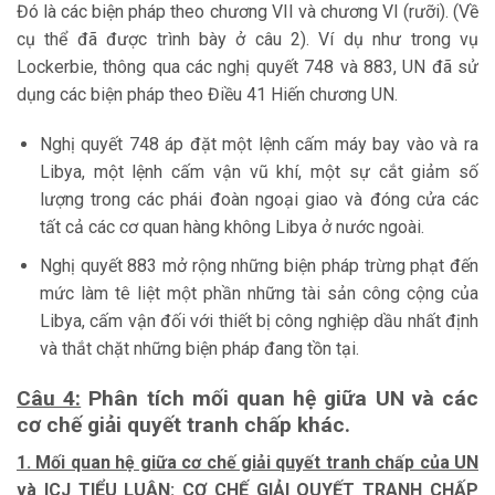
Đó là các biện pháp theo chương VII và chương VI (rưỡi). (Về
cụ thể đã được trình bày ở câu 2). Ví dụ như trong vụ
Lockerbie, thông qua các nghị quyết 748 và 883, UN đã sử
dụng các biện pháp theo Điều 41 Hiến chương UN.
Nghị quyết 748 áp đặt một lệnh cấm máy bay vào và ra
Libya, một lệnh cấm vận vũ khí, một sự cắt giảm số
lượng trong các phái đoàn ngoại giao và đóng cửa các
tất cả các cơ quan hàng không Libya ở nước ngoài.
Nghị quyết 883 mở rộng những biện pháp trừng phạt đến
mức làm tê liệt một phần những tài sản công cộng của
Libya, cấm vận đối với thiết bị công nghiệp dầu nhất định
và thắt chặt những biện pháp đang tồn tại.
Câu 4:
Phân tích mối quan hệ giữa UN và các
cơ chế giải quyết tranh chấp khác.
1. Mối quan hệ giữa cơ chế giải quyết tranh chấp của UN
và ICJ TIỂU LUẬN: CƠ CHẾ GIẢI QUYẾT TRANH CHẤP