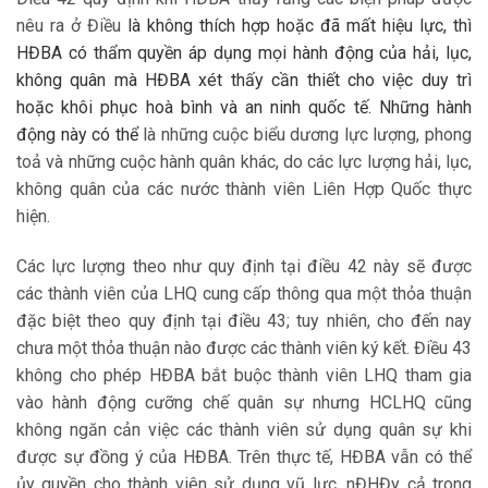
nêu ra ở Điều
là không thích hợp hoặc đã mất hiệu lực, thì
HĐBA có thẩm quyền áp dụng mọi hành động của hải, lục,
không quân mà HĐBA xét thấy cần thiết cho việc duy trì
hoặc khôi phục hoà bình và an ninh quốc tế. Những hành
động này có thể
là những cuộc biểu dương lực lượng, phong
toả và những cuộc hành quân khác, do các lực lượng hải, lục,
không quân của các nước thành viên Liên Hợp Quốc thực
hiện.
Các lực lượng theo như quy định tại điều 42 này sẽ được
các thành viên của LHQ cung cấp thông qua một thỏa thuận
đặc biệt theo quy định tại điều 43; tuy nhiên, cho đến nay
chưa một thỏa thuận nào được các thành viên ký kết. Điều 43
không cho phép HĐBA bắt buộc thành viên LHQ tham gia
vào hành động cưỡng chế quân sự nhưng HCLHQ cũng
không ngăn cản việc các thành viên sử dụng quân sự khi
được sự đồng ý của HĐBA. Trên thực tế, HĐBA vẫn có thể
ủy quyền cho thành viên sử dụng vũ lực, nĐHĐy cả trong