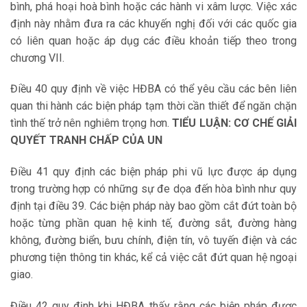
bình, phá hoại hoà bình hoặc các hành vi xâm lược. Việc xác
định này nhằm đưa ra các khuyến nghị đối với các quốc gia
có liên quan hoặc áp dụg các điều khoản tiếp theo trong
chương VII.
Điều 40 quy định về việc HĐBA có thể yêu cầu các bên liên
quan thi hành các biện pháp tạm thời cần thiết để ngăn chặn
tình thế trở nên nghiêm trọng hơn.
TIỂU LUẬN: CƠ CHẾ GIẢI
QUYẾT TRANH CHẤP CỦA UN
Điều 41 quy định các biện pháp phi vũ lực được áp dụng
trong trường hợp có những sự đe dọa đến hòa bình như quy
định tại điều 39. Các biện pháp này bao gồm cắt đứt toàn bộ
hoặc từng phần quan hệ kinh tế, đường sắt, đường hàng
không, đường biển, bưu chính, điện tín, vô tuyến điện và các
phương tiện thông tin khác, kể cả việc cắt đứt quan hệ ngoại
giao.
Điều 42 quy định khi HĐBA thấy rằng các biện pháp được