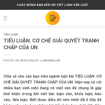
Skip
CHÀO MỪNG BẠN ĐẾN VỚI VIẾT LUẬN VĂN LUẬT
to
content
TIỂU LUẬN
TIỂU LUẬN: CƠ CHẾ GIẢI QUYẾT TRANH
CHẤP CỦA UN
POSTED ON
29/09/2022
BY
LUANVANLUAT
Chia sẻ cho các bạn viên ngành luật bài TIỂU LUẬN: CƠ
CHẾ GIẢI QUYẾT TRANH CHẤP CỦA UN. Hiện nay có rất
nhiều bạn sinh viên đang có một vấn đề chung là gặp
khó khăn trong khi viết bài: luận văn, khóa luận, báo
cáo, tiểu luận. Biết được điều đó nên mình đã ở đây để