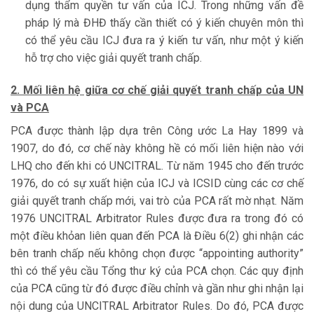
dụng thẩm quyền tư vấn của ICJ. Trong những vấn đề
pháp lý mà ĐHĐ thấy cần thiết có ý kiến chuyên môn thì
có thể yêu cầu ICJ đưa ra ý kiến tư vấn, như một ý kiến
hỗ trợ cho việc giải quyết tranh chấp.
2. Mối liên hệ giữa cơ chế giải quyết tranh chấp của UN
và PCA
PCA được thành lập dựa trên Công ước La Hay 1899 và
1907, do đó, cơ chế này không hề có mối liên hiện nào với
LHQ cho đến khi có UNCITRAL. Từ năm 1945 cho đến trước
1976, do có sự xuất hiện của ICJ và ICSID cùng các cơ chế
giải quyết tranh chấp mới, vai trò của PCA rất mờ nhạt. Năm
1976 UNCITRAL Arbitrator Rules được đưa ra trong đó có
một điều khỏan liên quan đến PCA là Điều 6(2) ghi nhận các
bên tranh chấp nếu không chọn được “appointing authority”
thì có thể yêu cầu Tổng thư ký của PCA chọn. Các quy định
của PCA cũng từ đó được điều chỉnh và gần như ghi nhận lại
nội dung của UNCITRAL Arbitrator Rules. Do đó, PCA được