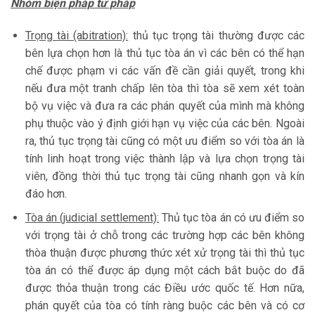
Nhóm biện pháp tư pháp
Trọng tài (abitration):
thủ tục trọng tài thường được các
bên lựa chọn hơn là thủ tục tòa án vì các bên có thể hạn
chế được phạm vi các vấn đề cần giải quyết, trong khi
nếu đưa một tranh chấp lên tòa thì tòa sẽ xem xét toàn
bộ vụ việc và đưa ra các phán quyết của mình mà không
phụ thuộc vào ý định giới hạn vụ việc của các bên. Ngoài
ra, thủ tục trọng tài cũng có một ưu điểm so với tòa án là
tính linh hoạt trong việc thành lập và lựa chọn trọng tài
viên, đồng thời thủ tục trọng tài cũng nhanh gọn và kín
đáo hơn.
Tòa án (judicial settlement):
Thủ tục tòa án có ưu điểm so
với trọng tài ở chỗ trong các trường hợp các bên không
thòa thuận được phương thức xét xử trọng tài thì thủ tục
tòa án có thể được áp dụng một cách bắt buộc do đã
được thỏa thuận trong các Điều ước quốc tế. Hơn nữa,
phán quyết của tòa có tính ràng buộc các bên và có cơ