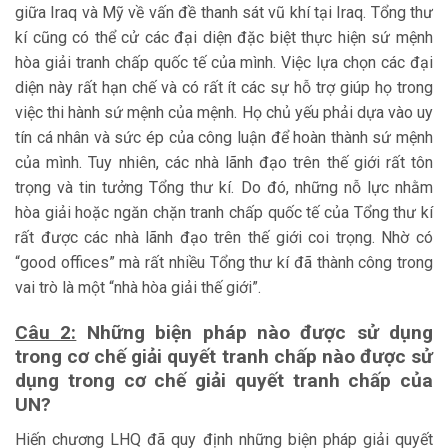
giữa Iraq và Mỹ về vấn đề thanh sát vũ khí tại Iraq. Tổng thư
kí cũng có thể cử các đại diện đặc biệt thực hiện sứ mệnh
hòa giải tranh chấp quốc tế của mình. Việc lựa chọn các đại
diện này rất hạn chế và có rất ít các sự hỗ trợ giúp họ trong
việc thi hành sứ mệnh của mệnh. Họ chủ yếu phải dựa vào uy
tín cá nhân và sức ép của công luận để hoàn thành sứ mệnh
của mình. Tuy nhiên, các nhà lãnh đạo trên thế giới rất tôn
trọng và tin tưởng Tổng thư kí. Do đó, những nỗ lực nhằm
hòa giải hoặc ngăn chặn tranh chấp quốc tế của Tổng thư kí
rất được các nhà lãnh đạo trên thế giới coi trọng. Nhờ có
“good offices” mà rất nhiều Tổng thư kí đã thành công trong
vai trò là một “nhà hòa giải thế giới”.
Câu 2:
Những biện pháp nào được sử dụng
trong cơ chế giải quyết
tranh chấp nào được sử
dụng trong cơ chế giải quyết tranh chấp của
UN?
Hiến chương LHQ đã quy định những biện pháp giải quyết