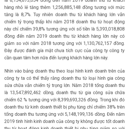
là 8,154,873,654 đồng đến năm 2019 doanh thu từ khách
hàng nhỏ lẻ tăng thêm 1,256,885,148 đồng tương với mức
tăng là 8,7%. Tuy nhiên doanh thu từ khách hàng lớn vẫn
chiếm tỷ trọng thấp khi năm 2018 doanh thu từ hoạt động
này chỉ chiếm 39,8% tương ứng với số tiền là 5,393,018,808
đồng đến năm 2019 doanh thu từ khách hàng lớn này có
giảm so với năm 2018 tương ứng với 1,130,762,157 đồng.
Đây được đánh gía mặt chưa tích cực của công ty công ty
cần quan tâm hơn nữa đến lượng khách hàng lớn này.
Nhìn vào bảng doanh thu theo loại hình kinh doanh trên của
công ty ta có thể thấy rằng doanh thu từ loại hình gia công
sửa chữa vẫn chiếm tỷ trọng lớn. Năm 2018 tổng doanh thu
là 13,547,892,462 dồng, doanh thu từ gia công sửa chữa
chiếm 62 % tương ứng với 8,399,693,326 đồng. Trong khi đó
doanh thu từ kinh doanh thiết bị phụ tùng chỉ chiếm 38% trên
tổng doanh thu tương ứng với 5,148,199,136 dồng. Đến năm
2019 tình hình kinh doanh của công ty không được tốt doanh
thu từ hoạt động kinh doanh thiết bị phụ tùng giảm so với