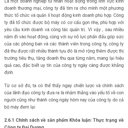
Là một doanh nghiệp tư nhân hoạt động trong lĩnh vực kinh
doanh thương mại, công ty đã tìm ra cho mình một phương
thức tổ chức và quản lí hoạt động kinh doanh phù hợp. Công
ty đã tổ chức được bộ máy có cơ cấu gọn nhẹ, phù hợp với
yêu cầu kinh doanh và công tác quản trị.. Vì vậy , sau nhiều
năm đi vào hoạt động, cùng với sự nỗ lực phấn đấu góp sức
của các phòng ban và các thành viên trong công ty, công ty
đã thu được rất nhiều thành tựu đó là mở rộng thêm được thị
trường tiêu thụ, tăng doanh thu qua từng năm, mang lại hiệu
quả cao, đặc biết uy tín của công ty ngày càng được khẳng
định.
Từ cơ sở đó, ta có thể thấy ngay chiến lược và chính sách
của lãnh đạo công ty đưa ra là nhắm thẳng vào yếu tố về con
người cũng như thành công ngày hôm nay của công ty do cả
bộ máy đem lại
2.6.1 Chính sách về sản phẩm Khóa luận: Thực trạng về
Công ty Đại Dương