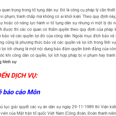
ịnh quan trọng trong tố tụng dân sự. Đó là công cụ pháp lý cần thiế
 vi phạm, tranh chấp mà không có ai khởi kiện. Theo quy định này
sự hoặc có năng lực hành vi tố tụng dân sự nhưng vì một lý do 
h được thì các cơ quan có thẩm quyền theo quy định của pháp l
ằm bảo vệ các quyền lợi đó của công dân. Ngoài mục đích bảo vệ
chung cũng là phương thức bảo vệ các quyền và lợi ích trong lĩnh v
 vì lợi ích chung là một nội dung bảo đảm quyền bình đẳng của cô
ước khi công dân có quyền, lợi ích hợp pháp bị vi phạm hay tranh
g hình sự
ẾN DỊCH VỤ:
ê báo cáo Môn
ủ tục giải quyết các vụ án dân sự ngày 29-11-1989 thì Viện kiể
 viên của Mặt trận tổ quốc Việt Nam (Công đoàn, Đoàn thanh niê