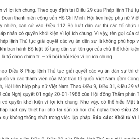
n vì lợi ích chung. Theo quy định tại Điều 29 của Pháp lệnh Thủ tụ
 Đoàn thanh niên cộng sản Hồ Chí Minh, Hội liên hiệp phụ nữ Vi
Tuy nhiên, căn cứ vào Điều 112 Bộ luật dân sự thì các tổ chức 
áp nhân có quyền khởi kiện vì lợi ích chung. Vì vậy, tên gọi của c
Pháp lệnh Thủ tục giải quyết các vụ án dân sự là không phù hợp v
khi ban hành Bộ luật tố tụng dân sự, tên gọi của chủ thể khởi kiện 
à tổ chức chính trị – xã hội khởi kiện vì lợi ích chung.
 Theo Điều 8 Pháp lệnh Thủ tục giải quyết các vụ án dân sự thì c
ổ quốc và các thành viên của Mặt trận tổ quốc Việt Nam gồm Côn
, Hội liên hiệp phụ nữ Việt Nam. Theo Điều 9, Điều 31, Điều 39 v
 9 của Nghị quyết 01 ngày 20-01-1988 của Hội đồng Thẩm phán 
 có quyền khởi kiện vì lợi ích chung. Như vậy, có thể hiểu Mặt t
háp luật gây thiệt hại cho tài sản xã hội chủ nghĩa theo Điều 2
là sự không thống nhất trong việc lập pháp.
Báo cáo: Khởi tố vì l