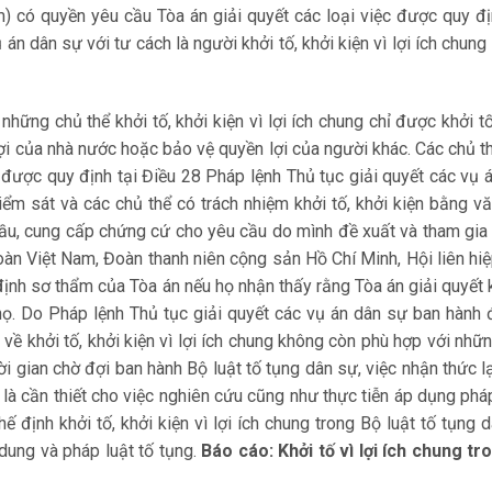
) có quyền yêu cầu Tòa án giải quyết các loại việc được quy đị
án dân sự với tư cách là người khởi tố, khởi kiện vì lợi ích chung
hững chủ thể khởi tố, khởi kiện vì lợi ích chung chỉ được khởi tố
lợi của nhà nước hoặc bảo vệ quyền lợi của người khác. Các chủ t
ệc được quy định tại Điều 28 Pháp lệnh Thủ tục giải quyết các vụ 
 kiểm sát và các chủ thể có trách nhiệm khởi tố, khởi kiện bằng v
 cầu, cung cấp chứng cứ cho yêu cầu do mình đề xuất và tham gia
oàn Việt Nam, Đoàn thanh niên cộng sản Hồ Chí Minh, Hội liên hi
ịnh sơ thẩm của Tòa án nếu họ nhận thấy rằng Tòa án giải quyết
họ. Do Pháp lệnh Thủ tục giải quyết các vụ án dân sự ban hành 
về khởi tố, khởi kiện vì lợi ích chung không còn phù hợp với nhữ
ời gian chờ đợi ban hành Bộ luật tố tụng dân sự, việc nhận thức l
ng là cần thiết cho việc nghiên cứu cũng như thực tiễn áp dụng pháp
ế định khởi tố, khởi kiện vì lợi ích chung trong Bộ luật tố tụng 
 dung và pháp luật tố tụng.
Báo cáo: Khởi tố vì lợi ích chung tr