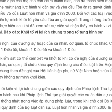
xác định cha mẹ cho con chưa thành niên, con đã thành niên mấ
mẹ mất năng lực hành vi dân sự và yêu cầu Tòa án ra quyết địn
iều 76 của Luật hôn nhân và gia đình 2000. Đối với các loại việc
yền tự mình khởi tố yêu cầu Tòa án giải quyết. Trong những trườ
 thực hiện sau khi đã xem xét sự việc và nhận thấy có hành vi v
ại.
Báo cáo: Khởi tố vì lợi ích chung trong tố tụng hình sự
 đề nghị của đương sự hoặc của cá nhân, cơ quan, tổ chức khác. 
 1 Điều 55, khoản 1 Điều 66 và khoản 1 Điều
 kiểm sát có thể xem xét và khởi tố khi có đề nghị của đương s
ân, cơ quan, tổ chức khác quy định trong các điều luật trên. Việ
h chung theo đề nghị của Hội liên hiệp phụ nữ Việt Nam hoặc của 
y không tự mình khởi kiện.
hởi kiện vì lợi ích chung giữa các quy định của Pháp lệnh Thủ tụ
n hành sau khi Pháp lệnh Thủ tục giải quyết các vụ án dân sự c
 thống nhất trong việc áp dụng pháp luật, trong khi chờ đợi Bộ l
quy định của Bộ luật dân sự, Luật hôn nhân và gia đình 2000 là