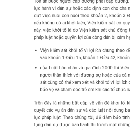
Tòa án buộc người cấp dưỡng phải cấp dưỡng; 
lực hành vi dân sự hoặc xác định con cho cha 
dứt việc nuôi con nuôi theo khoản 2, khoản 3 Đ
nếu không có ai khởi kiện, Viện kiểm sát có qu
này, việc khởi tố là do Viện kiểm sát chủ động
pháp luật hoặc quyền lợi của công dân bị xâm h
Viện kiểm sát khởi tố vì lợi ích chung theo
vào khoản 1 Điều 15, khoản 1 Điều 42, khoản
của Luật hôn nhân và gia đình 2000 thì Viện
người thân thích với đương sự hoặc của cá nh
sát cũng có thể xem xét và khởi tố vì lợi íc
bảo vệ và chăm sóc trẻ em khi các tổ chức nà
Trên đây là những bất cập về vấn đề khởi tố, k
quyết các vụ án dân sự và các luật nội dung ba
lực pháp luật. Theo chúng tôi, để đảm bảo tính
tụng dân sự được ban hành thì trước mắt những 