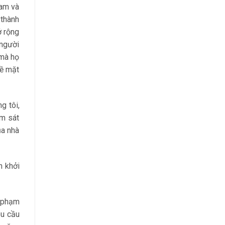
Nam và
 thành
ở rộng
 người
 mà họ
về mặt
g tôi,
ểm sát
ủa nhà
n khởi
i phạm
êu cầu