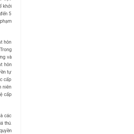
ể khởi
 đến 5
m phạm
ật hôn
 Trong
ỡng và
ật hôn
yền tự
ệc cấp
h niên
hệ cấp
và các
á thú.
 quyền