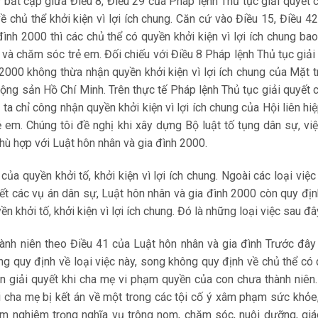
ự bất cập giữa Điều 8, Điều 29 của Pháp lệnh Thủ tục giải quyết 
 chủ thể khởi kiện vì lợi ích chung. Căn cứ vào Điều 15, Điều 42
đình 2000 thì các chủ thể có quyền khởi kiện vì lợi ích chung ba
 và chăm sóc trẻ em. Đối chiếu với Điều 8 Pháp lệnh Thủ tục giải
 2000 không thừa nhận quyền khởi kiện vì lợi ích chung của Mặt t
ng sản Hồ Chí Minh. Trên thực tế Pháp lệnh Thủ tục giải quyết 
ta chỉ công nhận quyền khởi kiện vì lợi ích chung của Hội liên hi
em. Chúng tôi đề nghị khi xây dựng Bộ luật tố tụng dân sự, vi
 phù hợp với Luật hôn nhân và gia đình 2000.
của quyền khởi tố, khởi kiện vì lợi ích chung. Ngoài các loại việ
yết các vụ án dân sự, Luật hôn nhân và gia đình 2000 còn quy đị
n khởi tố, khởi kiện vì lợi ích chung. Đó là những loại việc sau đâ
ành niên theo Điều 41 của Luật hôn nhân và gia đình Trước đây
g quy định về loại việc này, song không quy định về chủ thể có
a án giải quyết khi cha mẹ vi phạm quyền của con chưa thành niên
i cha mẹ bị kết án về một trong các tội cố ý xâm phạm sức khỏe
m nghiêm trọng nghĩa vụ trông nom, chăm sóc, nuôi dưỡng, gi