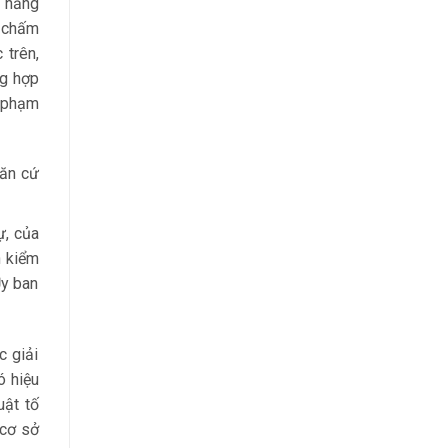
t năng
h chấm
 trên,
ng hợp
i phạm
Căn cứ
ự, của
n kiểm
Ủy ban
c giải
ó hiệu
uật tố
 cơ sở