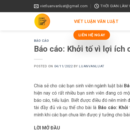
Skip
vietluanvanluat@gmail.com
THỜI GIAN LÀM VI
to
content
VIẾT LUẬN VĂN LUẬT
LIÊN HỆ NGAY
BÁO CÁO
Báo cáo: Khởi tố vì lợi ích
POSTED ON
04/11/2022
BY
LUANVANLUAT
Chia sẻ cho các bạn sinh viên ngành luật bài
Bá
hiện nay có rất nhiều bạn sinh viên đang có một
báo cáo, tiểu luận. Biết được điều đó nên mình 
tài đầy đủ và cụ thể cho bài là
Báo cáo:
Khởi 
mình khi các bạn chưa lên được ý tưởng cho bài
LỜI MỞ ĐẦU