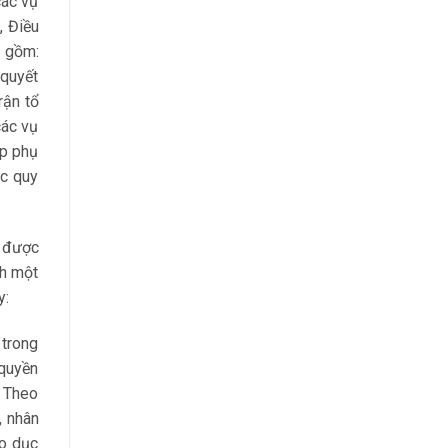
các vụ
, Điều
o gồm:
 quyết
rận tổ
các vụ
ệp phụ
ệc quy
c được
nh một
y:
 trong
 quyền
. Theo
, nhân
áo dục