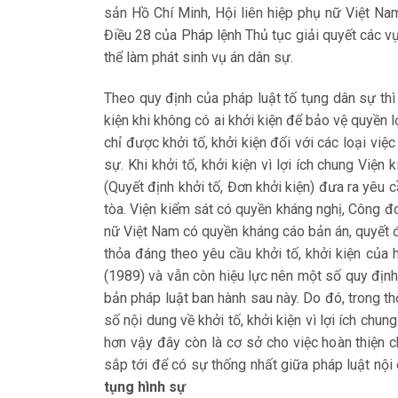
sản Hồ Chí Minh, Hội liên hiệp phụ nữ Việt Nam
Điều 28 của Pháp lệnh Thủ tục giải quyết các vụ 
thể làm phát sinh vụ án dân sự.
Theo quy định của pháp luật tố tụng dân sự thì n
kiện khi không có ai khởi kiện để bảo vệ quyền 
chỉ được khởi tố, khởi kiện đối với các loại vi
sự. Khi khởi tố, khởi kiện vì lợi ích chung Viện
(Quyết định khởi tố, Đơn khởi kiện) đưa ra yêu
tòa. Viện kiểm sát có quyền kháng nghị, Công đ
nữ Việt Nam có quyền kháng cáo bản án, quyết đ
thỏa đáng theo yêu cầu khởi tố, khởi kiện của 
(1989) và vẫn còn hiệu lực nên một số quy định 
bản pháp luật ban hành sau này. Do đó, trong th
số nội dung về khởi tố, khởi kiện vì lợi ích chu
hơn vậy đây còn là cơ sở cho việc hoàn thiện ch
sắp tới để có sự thống nhất giữa pháp luật nội
tụng hình sự