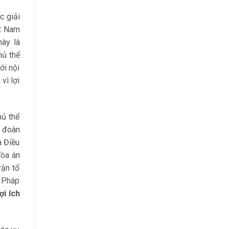
c giải
ệt Nam
này là
hủ thể
ới nội
vì lợi
hủ thể
g đoàn
à Điều
Tòa án
rận tổ
8 Pháp
ợi ích