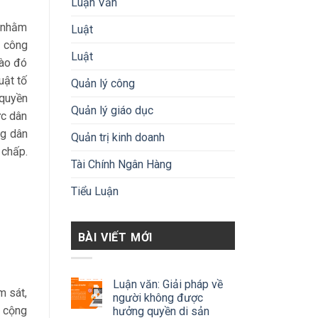
Luận Văn
t nhằm
Luật
, công
Luật
nào đó
uật tố
Quản lý công
 quyền
Quản lý giáo dục
ực dân
ng dân
Quản trị kinh doanh
 chấp.
Tài Chính Ngân Hàng
Tiểu Luận
BÀI VIẾT MỚI
Luận văn: Giải pháp về
m sát,
người không được
n cộng
hưởng quyền di sản