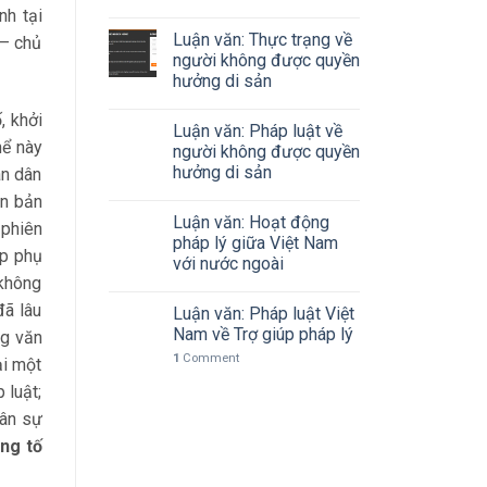
nh tại
Luận văn: Thực trạng về
 – chủ
người không được quyền
hưởng di sản
, khởi
Luận văn: Pháp luật về
hể này
người không được quyền
hưởng di sản
án dân
ăn bản
Luận văn: Hoạt động
 phiên
pháp lý giữa Việt Nam
ệp phụ
với nước ngoài
 không
đã lâu
Luận văn: Pháp luật Việt
Nam về Trợ giúp pháp lý
ng văn
1
Comment
ại một
 luật;
dân sự
ong tố