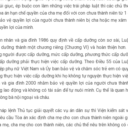
xúi giục, ép buộc con làm những việc trái pháp luật thì các chủ th
 Tòa án hạn chế quyền của cha mẹ đối với con chưa thành niên từ 1
bảo vệ quyền lợi của người chưa thành niên bị cha hoặc mẹ xâ
yền lợi của mình.
ôn nhân và gia đình 1986 quy định về cấp dưỡng còn sơ sài, Lu
 dưỡng thành một chương riêng (Chương VI) và hoàn thiện hơn.
ỡng người được cấp dưỡng, mức cấp dưỡng, phương thức cấp dư
ấp dưỡng phải thực hiện việc cấp dưỡng. Theo Điều 55 của Lu
 hiệp phụ nữ Việt Nam và Ủy ban bảo vệ và chăm sóc trẻ em có qu
 thực hiện việc cấp dưỡng khi họ không tự nguyện thực hiện vi
 và gia đình 2000 nhằm bảo vệ quyền lợi của người chưa thàn
 lao động và không có tài sản để tự nuôi mình. Cụ thể là quan 
ông bà nội ngoại và cháu.
áp lệnh Thủ tục giải quyết các vụ án dân sự thì Viện kiểm sát 
 yêu cầu Tòa án xác định cha mẹ cho con chưa thành niên ngoài gi
a mẹ, cha mẹ cho con thành niên, các chủ thể nêu trên không có