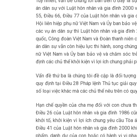
Tuy nhiên, vấn đề chúng tôi bàn đến ở đây là s
án dân sự với Luật hôn nhân và gia đình 2000 về
55, Điều 66, Điều 77 của Luật hôn nhân và gia 
Hội liên hiệp phụ nữ Việt Nam và Ủy ban bảo vệ
các vụ án dân sự thì Luật hôn nhân và gia đình
quốc, Công đoàn Việt Nam và Đoàn thanh niên cộ
án dân sự vẫn còn hiệu lực thi hành, song chúng 
nữ Việt Nam và Ủy ban bảo vệ và chăm sóc trẻ 
định các chủ thể khởi kiện vì lợi ích chung phải
Vấn đề thứ ba là chúng tôi đề cập là đối tượng 
quy định tại Điều 28 Pháp lệnh Thủ tục giải qu
số loại việc khác mà các chủ thể nêu trên có quyề
Hạn chế quyền của cha mẹ đối với con chưa th
Điều 26 của Luật hôn nhân và gia đình 1986 cũn
khởi tố, khởi kiện vì lợi ích chung yêu cầu Tò
Điều 41 của Luật hôn nhân và gia đình 2000 kh
phẩm, danh dự của con hoặc có hành vi vi phạ